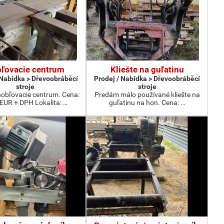
ľovacie centrum
Kliešte na guľatinu
 Nabídka > Dřevoobráběcí
Prodej / Nabídka > Dřevoobráběcí
stroje
stroje
obľovacie centrum. Cena:
Predám málo používané kliešte na
 EUR + DPH Lokalita: …
guľatinu na hon. Cena: …