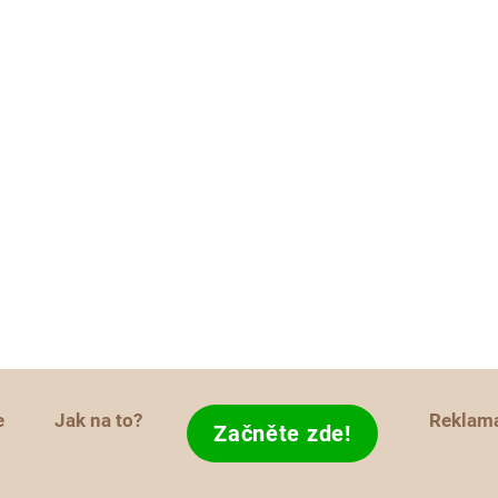
e
Jak na to?
Reklam
Začněte zde!