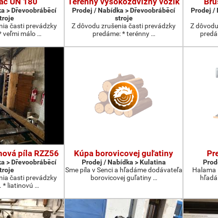
ač UN 180
Terénny vysokozdvižný vozík
Brú
ka > Dřevoobráběcí
Prodej / Nabídka > Dřevoobráběcí
Prodej /
troje
stroje
nia časti prevádzky
Z dôvodu zrušenia časti prevádzky
Z dôvodu
* veľmi málo …
predáme: * terénny …
predá
mová píla RZZ56
Kúpa borovicovej guľatiny
Pr
ka > Dřevoobráběcí
Prodej / Nabídka > Kulatina
Prod
troje
Sme píla v Senci a hľadáme dodávateľa
Halama H
nia časti prevádzky
borovicovej guľatiny …
hľadá
 * liatinovú …