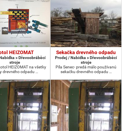
otol HEIZOMAT
Sekačka drevného odpadu
 Nabídka > Dřevoobráběcí
Prodej / Nabídka > Dřevoobráběcí
stroje
stroje
otol HEIZOMAT na všetky
Píla Senec- predá málo používanú
y drevného odpadu …
sekačku drevného odpadu …