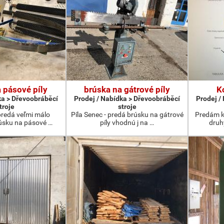
 pásové píly
brúska na gátrové píly
K
ka > Dřevoobráběcí
Prodej / Nabídka > Dřevoobráběcí
Prodej /
troje
stroje
 predá veľmi málo
Píla Senec - predá brúsku na gátrové
Predám k
úsku na pásové …
píly vhodnú j na …
druh