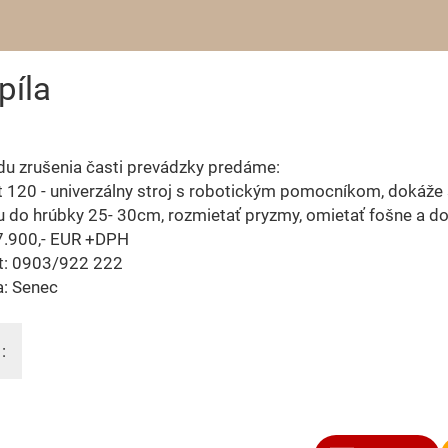
píla
u zrušenia časti prevádzky predáme:
 120 - univerzálny stroj s robotickým pomocníkom, dokáže
u do hrúbky 25- 30cm, rozmietať pryzmy, omietať fošne a do
 7.900,- EUR +DPH
t: 0903/922 222
a: Senec
: