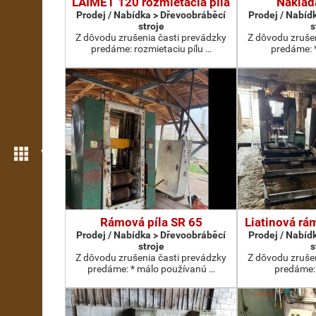
LAIMET 120 rozmietacia píla
Naklad
Prodej / Nabídka > Dřevoobráběcí
Prodej / Nabíd
stroje
s
Z dôvodu zrušenia časti prevádzky
Z dôvodu zruše
predáme: rozmietaciu pílu …
predáme: 
Více možností
Rámová píla SR 65
Liatinová rá
Prodej / Nabídka > Dřevoobráběcí
Prodej / Nabíd
stroje
s
Z dôvodu zrušenia časti prevádzky
Z dôvodu zruše
predáme: * málo používanú …
predáme:.