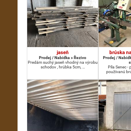
jaseň
brúska na
Prodej / Nabídka > Řezivo
Prodej / Nabíd
Predám suchý jaseň vhodný na výrobu
s
schodov , hrúbka 5cm, …
Píla Senec -
používanú br