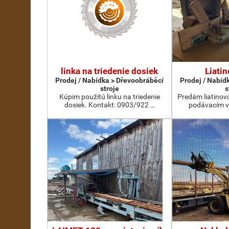
linka na triedenie dosiek
Liatin
Prodej / Nabídka > Dřevoobráběcí
Prodej / Nabíd
stroje
s
Kúpim použitú linku na triedenie
Predám liatinov
dosiek. Kontakt: 0903/922 …
podávacím v