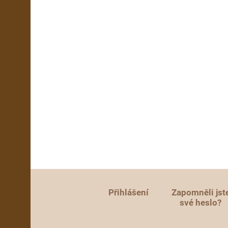
Přihlášení
Zapomněli jst
své heslo?