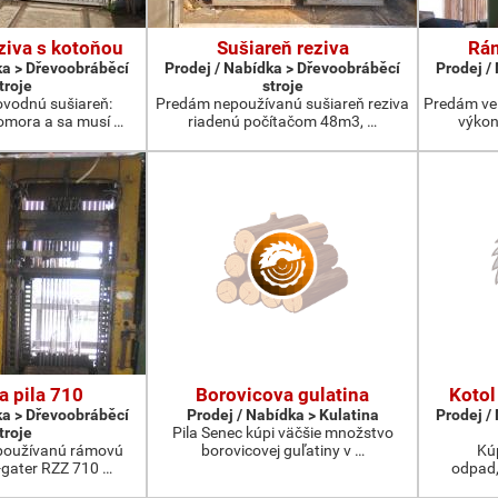
ziva s kotoňou
Sušiareň reziva
Rám
ka > Dřevoobráběcí
Prodej / Nabídka > Dřevoobráběcí
Prodej /
troje
stroje
vodnú sušiareň:
Predám nepoužívanú sušiareň reziva
Predám ve
komora a sa musí …
riadenú počítačom 48m3, …
výkon
 pila 710
Borovicova gulatina
Kotol
ka > Dřevoobráběcí
Prodej / Nabídka > Kulatina
Prodej /
troje
Pila Senec kúpi väčšie množstvo
používanú rámovú
borovicovej guľatiny v …
Kú
u-gater RZZ 710 …
odpad,p