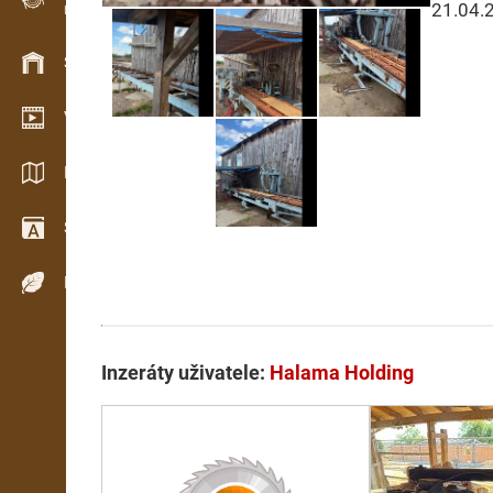
21.04.
Evidence dřeva v terénu
Skladové hospodářství
Video showroom
Katalogy / Brožury
Slovník
Dřeviny
Inzeráty uživatele:
Halama Holding