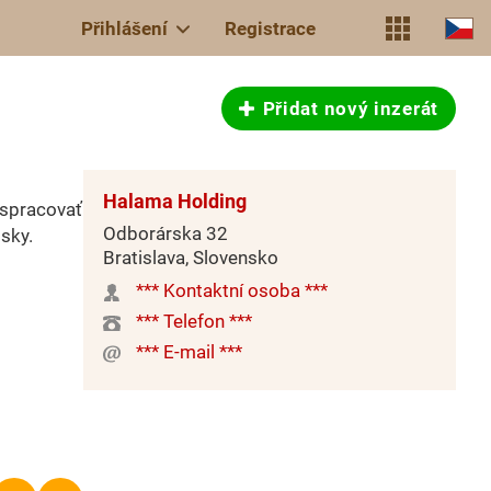
Přihlášení
Registrace
Přidat nový inzerát
Halama Holding
 spracovať
Odborárska 32
sky.
Bratislava, Slovensko
*** Kontaktní osoba ***
*** Telefon ***
*** E-mail ***