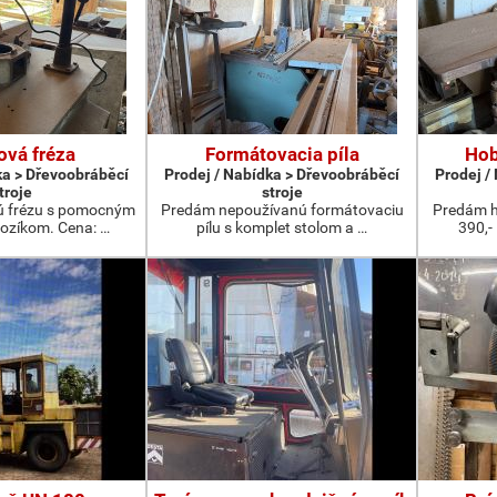
ová fréza
Formátovacia píla
Hob
ka > Dřevoobráběcí
Prodej / Nabídka > Dřevoobráběcí
Prodej /
troje
stroje
ú frézu s pomocným
Predám nepoužívanú formátovaciu
Predám h
ozíkom. Cena: …
pílu s komplet stolom a …
390,-