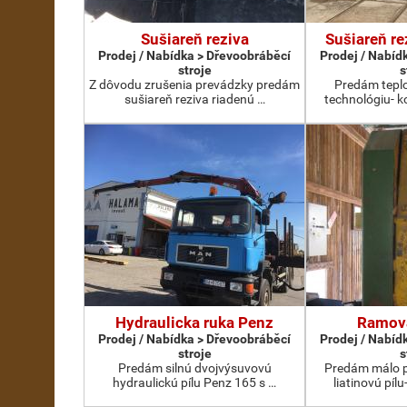
Sušiareň reziva
Sušiareň re
Prodej / Nabídka > Dřevoobráběcí
Prodej / Nabíd
stroje
s
Z dôvodu zrušenia prevádzky predám
Predám teplo
sušiareň reziva riadenú …
technológiu- 
Hydraulicka ruka Penz
Ramova
Prodej / Nabídka > Dřevoobráběcí
Prodej / Nabíd
stroje
s
Predám silnú dvojvýsuvovú
Predám málo 
hydraulickú pílu Penz 165 s …
liatinovú píl