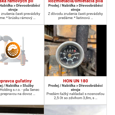
ska rámových píl
Rozmietacia/omietacia píla
 Nabídka > Dřevoobráběcí
Prodej / Nabídka > Dřevoobráběcí
stroje
stroje
 zrušenia časti prevádzky
Z dôvodu zrušenia časti prevádzky
me: * brúsku rámový …
predáme: * liatinovú …
epravca guľatiny
HON UN 180
ej / Nabídka > Služby
Prodej / Nabídka > Dřevoobráběcí
olding s.r.o. - píla Senec
stroje
 prepravcu na dovoz …
Predám ťažký nakladač s nosnosťou
2,5-3t so zdvihom 3,8m, s …