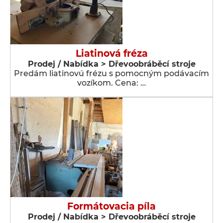
Liatinová fréza
Prodej / Nabídka > Dřevoobráběcí stroje
Predám liatinovú frézu s pomocným podávacím
vozíkom. Cena: …
Formátovacia píla
Prodej / Nabídka > Dřevoobráběcí stroje