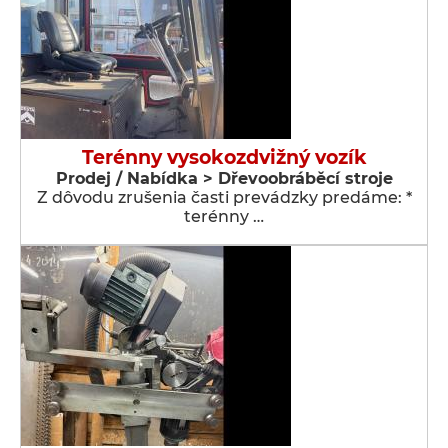
Terénny vysokozdvižný vozík
Prodej / Nabídka > Dřevoobráběcí stroje
Z dôvodu zrušenia časti prevádzky predáme: *
terénny …