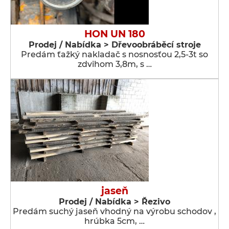
HON UN 180
Prodej / Nabídka > Dřevoobráběcí stroje
Predám ťažký nakladač s nosnosťou 2,5-3t so
zdvihom 3,8m, s …
jaseň
Prodej / Nabídka > Řezivo
Predám suchý jaseň vhodný na výrobu schodov ,
hrúbka 5cm, …