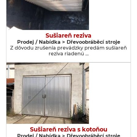
Sušiareň reziva
Prodej / Nabídka > Dřevoobráběcí stroje
Z dôvodu zrušenia prevádzky predám sušiareň
reziva riadenú …
Sušiareň reziva s kotoňou
Prodej / Nabídka > Dřevoobráběcí stroje