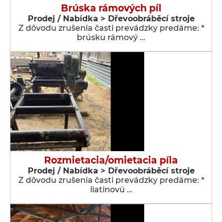
Brúska rámových píl
Prodej / Nabídka > Dřevoobráběcí stroje
Z dôvodu zrušenia časti prevádzky predáme: *
brúsku rámový …
Rozmietacia/omietacia píla
Prodej / Nabídka > Dřevoobráběcí stroje
Z dôvodu zrušenia časti prevádzky predáme: *
liatinovú …