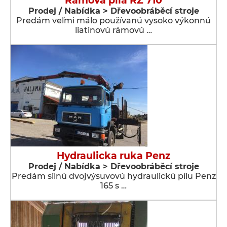
Rámová píla RZ 710
Prodej / Nabídka > Dřevoobráběcí stroje
Predám veľmi málo používanú vysoko výkonnú
liatinovú rámovú …
Hydraulicka ruka Penz
Prodej / Nabídka > Dřevoobráběcí stroje
Predám silnú dvojvýsuvovú hydraulickú pílu Penz
165 s …