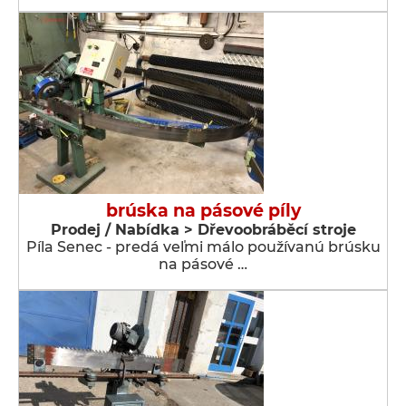
brúska na pásové píly
Prodej / Nabídka > Dřevoobráběcí stroje
Píla Senec - predá veľmi málo používanú brúsku
na pásové …