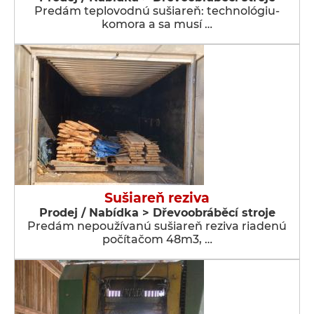
Predám teplovodnú sušiareň: technológiu-
komora a sa musí …
Sušiareň reziva
Prodej / Nabídka > Dřevoobráběcí stroje
Predám nepoužívanú sušiareň reziva riadenú
počítačom 48m3, …