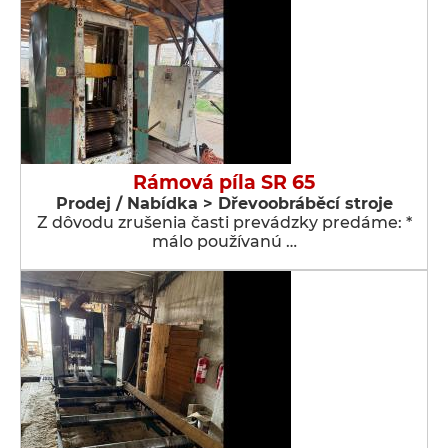
Rámová píla SR 65
Prodej / Nabídka > Dřevoobráběcí stroje
Z dôvodu zrušenia časti prevádzky predáme: *
málo používanú …