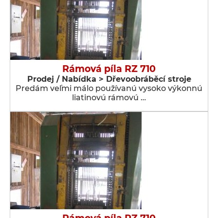
Rámová píla RZ 710
Prodej / Nabídka > Dřevoobráběcí stroje
Predám veľmi málo používanú vysoko výkonnú
liatinovú rámovú …