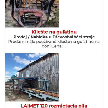
Kliešte na guľatinu
Prodej / Nabídka > Dřevoobráběcí stroje
Predám málo používané kliešte na guľatinu na
hon. Cena: …
LAIMET 120 rozmietacia píla