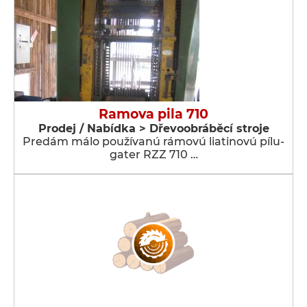
Ramova pila 710
Prodej / Nabídka > Dřevoobráběcí stroje
Predám málo používanú rámovú liatinovú pílu-
gater RZZ 710 …