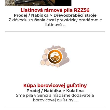
Liatinová rámová píla RZZ56
Prodej / Nabídka > Dřevoobráběcí stroje
Z dôvodu zrušenia časti prevádzky predáme:. *
liatinovú …
Kúpa borovicovej guľatiny
Prodej / Nabídka > Kulatina
Sme píla v Senci a hľadáme dodávateľa
borovicovej guľatiny …