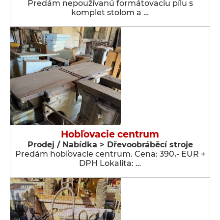
Predám nepoužívanú formátovaciu pílu s
komplet stolom a …
Hobľovacie centrum
Prodej / Nabídka > Dřevoobráběcí stroje
Predám hobľovacie centrum. Cena: 390,- EUR +
DPH Lokalita: …