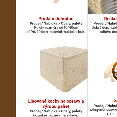
Prodám dohodou
Desko
Prodej / Nabídka > Obaly, palety
Prodej / Nabíd
Palety rozměry od40/40cm
Dobrý den, nab
do196/196cm máterial multiplex buk …
odběru des
Lisované kocky na opravy a
P
výrobu paliet
Prodej / Nabíd
Odkúpime použité
Prodej / Nabídka > Obaly, palety
1, CP-
Aktuálne rozmery na sklade: -