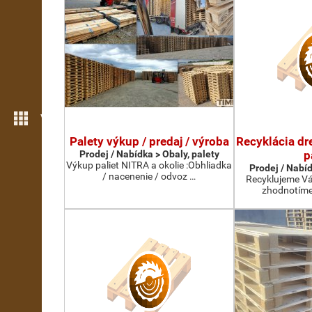
Více možností
Palety výkup / predaj / výroba
Recyklácia dr
Prodej / Nabídka > Obaly, palety
p
Výkup paliet NITRA a okolie :Obhliadka
Prodej / Nabíd
/ nacenenie / odvoz …
Recyklujeme Vá
zhodnotíme 