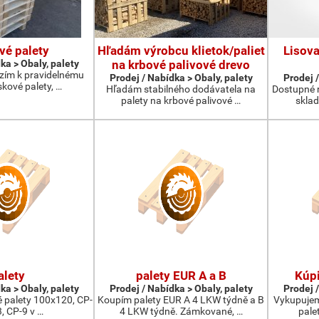
vé palety
Hľadám výrobcu klietok/paliet
Lisova
ka > Obaly, palety
na krbové palivové drevo
ízím k pravidelnému
Prodej / Nabídka > Obaly, palety
Prodej /
kové palety, …
Hľadám stabilného dodávatela na
Dostupné 
palety na krbové palivové …
skla
alety
palety EUR A a B
Kúpi
ka > Obaly, palety
Prodej / Nabídka > Obaly, palety
Prodej /
 palety 100x120, CP-
Koupím palety EUR A 4 LKW týdně a B
Vykupujem
3, CP-9 v …
4 LKW týdně. Zámkované, …
pale