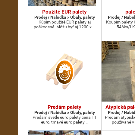
Použité EUR palety
pal
Prodej / Nabídka > Obaly, palety
Prodej / Nabíd
Kúpim použité EUR palety aj
Koupím palety C
poškodené. Môžu byť aj 1200 x …
546ks/LK
Predám palety
Atypická pal
Prodej / Nabídka > Obaly, palety
Prodej / Nabíd
Predám svetlé euro palety cena 11
Predám atypické
euro, tmavé euro palety …
používané v