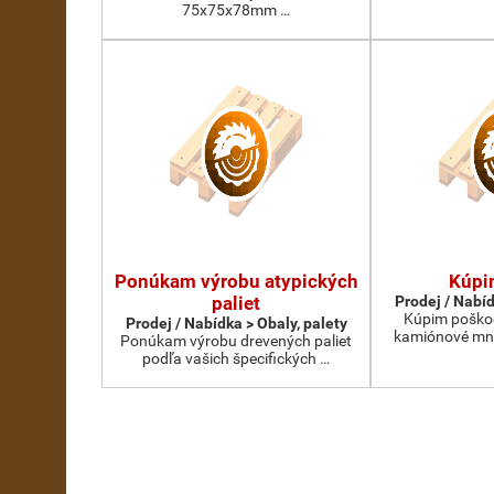
75x75x78mm …
Ponúkam výrobu atypických
Kúpi
paliet
Prodej / Nabíd
Kúpim poškod
Prodej / Nabídka > Obaly, palety
kamiónové mno
Ponúkam výrobu drevených paliet
podľa vašich špecifických …