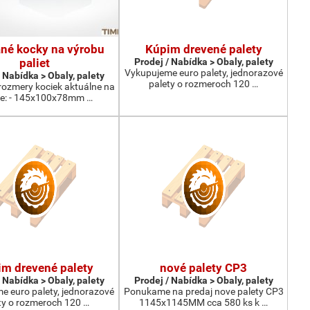
né kocky na výrobu
Kúpim drevené palety
paliet
Prodej / Nabídka > Obaly, palety
Vykupujeme euro palety, jednorazové
 Nabídka > Obaly, palety
palety o rozmeroch 120 …
rozmery kociek aktuálne na
de: - 145x100x78mm …
m drevené palety
nové palety CP3
 Nabídka > Obaly, palety
Prodej / Nabídka > Obaly, palety
e euro palety, jednorazové
Ponukame na predaj nove palety CP3
ty o rozmeroch 120 …
1145x1145MM cca 580 ks k …