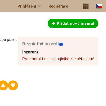
Přihlášení
Registrace
Přidat nový inzerát
obu paliet
Bezplatný inzerát
Inzerent
Pro kontakt na inzerujícího klikněte sem!