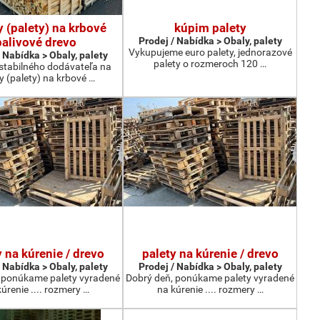
y (palety) na krbové
kúpim palety
palivové drevo
Prodej / Nabídka > Obaly, palety
Vykupujeme euro palety, jednorazové
 Nabídka > Obaly, palety
palety o rozmeroch 120 …
tabilného dodávateľa na
ky (palety) na krbové …
y na kúrenie / drevo
palety na kúrenie / drevo
 Nabídka > Obaly, palety
Prodej / Nabídka > Obaly, palety
 ponúkame palety vyradené
Dobrý deň, ponúkame palety vyradené
úrenie .... rozmery …
na kúrenie .... rozmery …