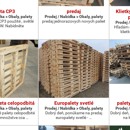
eta CP3
predaj
Klietk
ka > Obaly, palety
Prodej / Nabídka > Obaly, palety
P3 použité , světlé
predaj jednorazovych novych paliet
Prodej /
W. Nabídněte
Hľadám s
kliet
eta celopodbitá
Europalety svetlé
palet
ka > Obaly, palety
Prodej / Nabídka > Obaly, palety
Prodej /
 palety celopodbité
Dobrý deň, ponúkame na predaj
Dobrý deň,
 množstve cca …
europalety svetlé - …
na k