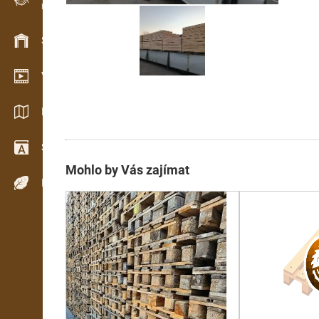
Evidence dřeva v terénu
Skladové hospodářství
Video showroom
Katalogy / Brožury
Slovník
Mohlo by Vás zajímat
Dřeviny