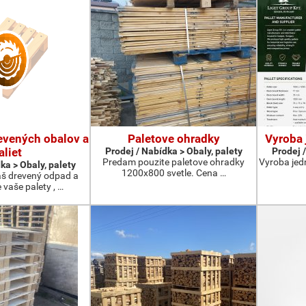
evených obalov a
Paletove ohradky
Vyroba 
aliet
Prodej / Nabídka > Obaly, palety
Prodej /
Predam pouzite paletove ohradky
Vyroba jed
ka > Obaly, palety
1200x800 svetle. Cena …
š drevený odpad a
vaše palety , …