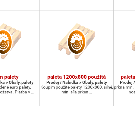
m palety
paleta 1200x800 použitá
palet
ka > Obaly, palety
Prodej / Nabídka > Obaly, palety
Prodej /
ené euro palety,
Koupím použité palety 1200x800, silné,
prkna min.
žstva. Platba v …
min. síla prken …
nos