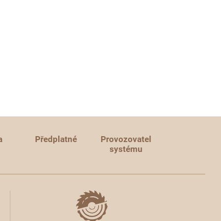
a
Předplatné
Provozovatel
systému