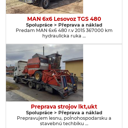
MAN 6x6 Lesovoz TGS 480
Spolupráce > Přeprava a náklad
Predam MAN 6x6 480 r.v 2015 367000 km
hydraulicka ruka …
Preprava strojov lkt,ukt
Spolupráce > Přeprava a náklad
Prepravujem lesnu, poĺnohospodarsku a
stavebnú techbiku …