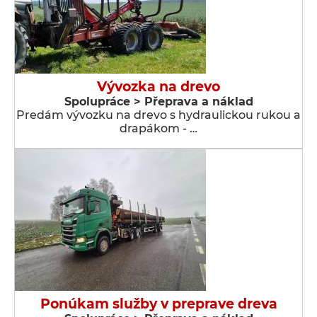
Vývozka na drevo
Spolupráce > Přeprava a náklad
Predám vývozku na drevo s hydraulickou rukou a
drapákom - …
Ponúkam služby v preprave dreva