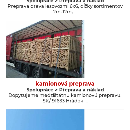
Spolupráce > Přeprava a náklad
Preprava dreva lesovozmi 6x6, dĺžky sortimentov
2m-12m, …
kamionová preprava
Spolupráce > Přeprava a náklad
Dopytujeme medzištátnu kamionovú prepravu,
SK/ 91633 Hrádok …