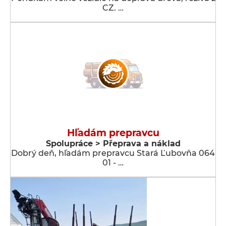
CZ. …
Hľadám prepravcu
Spolupráce > Přeprava a náklad
Dobrý deň, hľadám prepravcu Stará Ľubovňa 064
01 - …