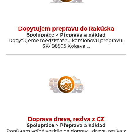
Dopytujem prepravu do Rakúska
Spolupráce > Přeprava a náklad
Dopytujeme medzištátnu kamionovú prepravu,
SK/ 98505 Kokava …
Doprava dreva, reziva z CZ
Spolupráce > Přeprava a náklad
Ponúkam voľné vozidlo na dopravu dreva, reziva z