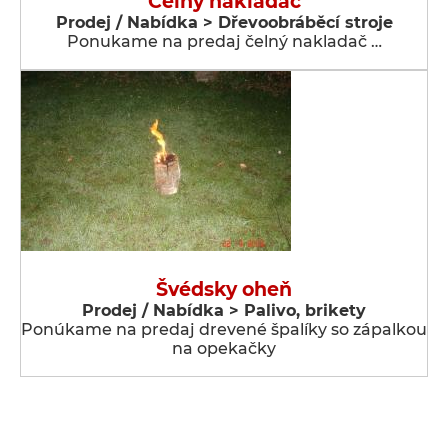
Čelný nakladač
Prodej / Nabídka > Dřevoobráběcí stroje
Ponukame na predaj čelný nakladač …
Švédsky oheň
Prodej / Nabídka > Palivo, brikety
Ponúkame na predaj drevené špalíky so zápalkou
na opekačky