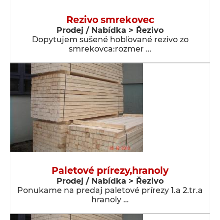
Rezivo smrekovec
Prodej / Nabídka > Řezivo
Dopytujem sušené hobľované rezivo zo
smrekovca:rozmer …
Paletové prírezy,hranoly
Prodej / Nabídka > Řezivo
Ponukame na predaj paletové prírezy 1.a 2.tr.a
hranoly …