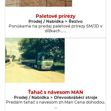
Paletové prírezy
Prodej / Nabídka > Řezivo
Ponúkame na predaj paletové prírezy SM/JD v
dĺžkach , …
Ťahač s návesom MAN
Prodej / Nabídka > Dřevoobráběcí stroje
Predám ťahač s návesom zn.Man Cena dohodou.
…