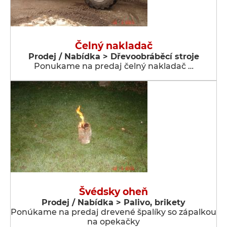
Čelný nakladač
Prodej / Nabídka > Dřevoobráběcí stroje
Ponukame na predaj čelný nakladač …
Švédsky oheň
Prodej / Nabídka > Palivo, brikety
Ponúkame na predaj drevené špalíky so zápalkou
na opekačky