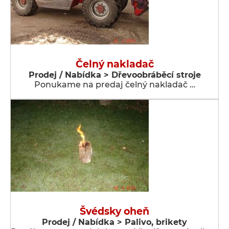
Čelný nakladač
Prodej / Nabídka > Dřevoobráběcí stroje
Ponukame na predaj čelný nakladač …
Švédsky oheň
Prodej / Nabídka > Palivo, brikety