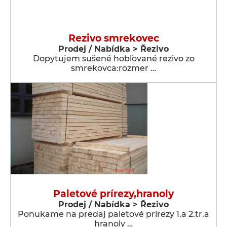
Rezivo smrekovec
Prodej / Nabídka > Řezivo
Dopytujem sušené hobľované rezivo zo
smrekovca:rozmer …
Paletové prírezy,hranoly
Prodej / Nabídka > Řezivo
Ponukame na predaj paletové prírezy 1.a 2.tr.a
hranoly …