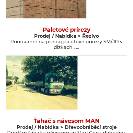
Paletové prírezy
Prodej / Nabídka > Řezivo
Ponúkame na predaj paletové prírezy SM/JD v
dĺžkach , …
Ťahač s návesom MAN
Prodej / Nabídka > Dřevoobráběcí stroje
Predám ťahač s návesom zn.Man Cena dohodou.