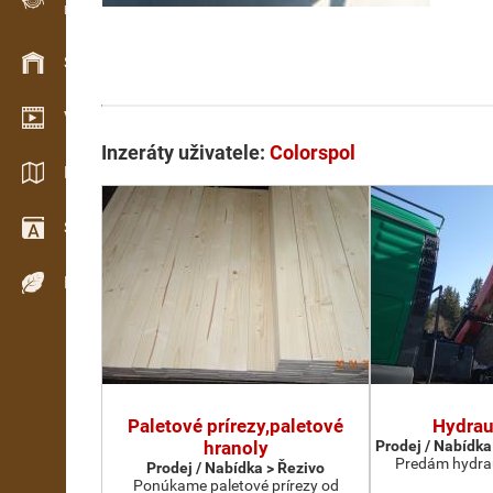
Evidence dřeva v terénu
Skladové hospodářství
Video showroom
Inzeráty uživatele:
Colorspol
Katalogy / Brožury
Slovník
Dřeviny
Paletové prírezy,paletové
Hydrau
hranoly
Prodej / Nabídka
Predám hydrau
Prodej / Nabídka > Řezivo
Ponúkame paletové prírezy od