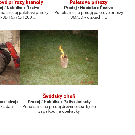
ové prírezy,hranoly
Paletové prírezy
ej / Nabídka > Řezivo
Prodej / Nabídka > Řezivo
a predaj paletové prírezy
Ponúkame na predaj paletové prírezy
/JD 16x75x1200 …
SM/JD v dĺžkach , …
Švédsky oheň
ěcí stroje
Prodej / Nabídka > Palivo, brikety
kladač …
Ponúkame na predaj drevené špalíky so
zápalkou na opekačky