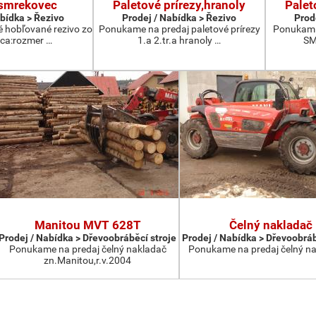
 smrekovec
Paletové prírezy,hranoly
Palet
abídka > Řezivo
Prodej / Nabídka > Řezivo
Prod
 hobľované rezivo zo
Ponukame na predaj paletové prírezy
Ponukam n
ca:rozmer …
1.a 2.tr.a hranoly …
SM
Manitou MVT 628T
Čelný nakladač
Prodej / Nabídka > Dřevoobráběcí stroje
Prodej / Nabídka > Dřevoobráb
Ponukame na predaj čelný nakladač
Ponukame na predaj čelný na
zn.Manitou,r.v.2004