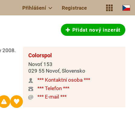
Přihlášení
Registrace
Přidat nový inzerát
y 2008.
Colorspol
Novoť 153
029 55 Novoť, Slovensko
*** Kontaktní osoba ***
*** Telefon ***
*** E-mail ***