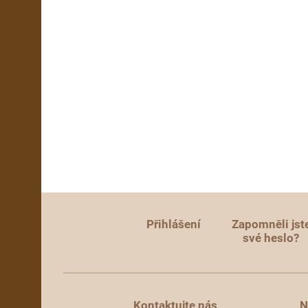
Přihlášení
Zapomněli jst
své heslo?
Kontaktujte nás
N