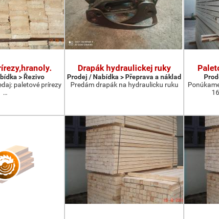
írezy,hranoly.
Drapák hydraulickej ruky
Palet
abídka > Řezivo
Prodej / Nabídka > Přeprava a náklad
Prod
aj: paletové prírezy
Predám drapák na hydraulicku ruku
Ponúkame 
…
16