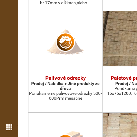
hr.17mm v dĺžkach,alebo …
Palivové odrezky
Paletové pr
Prodej / Nabídka > Jiné produkty ze
Prodej / N
dřeva
Ponúkame pa
Ponúkameme palivovové odrezky 500-
16x75x1200,16x
600Prm mesačne
Více možností