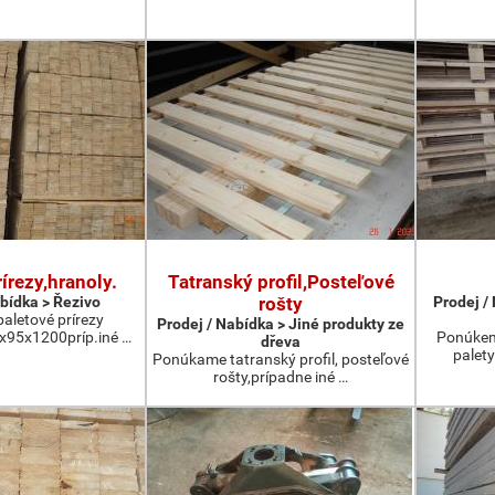
írezy,hranoly.
Tatranský profil,Posteľové
abídka > Řezivo
rošty
Prodej /
letové prírezy
Prodej / Nabídka > Jiné produkty ze
95x1200príp.iné …
Ponúkem
dřeva
palet
Ponúkame tatranský profil, posteľové
rošty,prípadne iné …