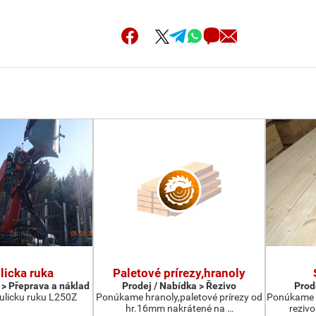
licka ruka
Paletové prírezy,hranoly
 > Přeprava a náklad
Prodej / Nabídka > Řezivo
Prod
licku ruku L250Z
Ponúkame hranoly,paletové prírezy od
Ponúkame 
hr.16mm nakrátené na …
reziv