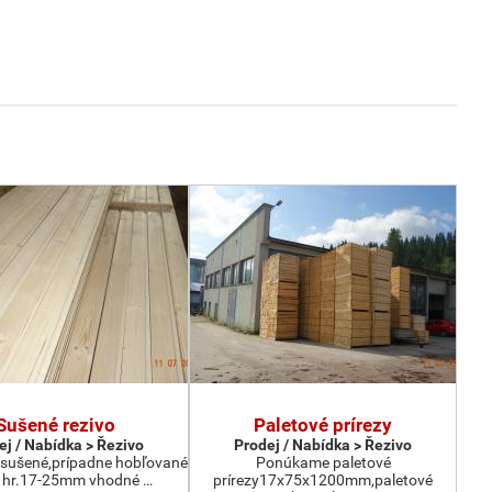
Sušené rezivo
Paletové prírezy
ej / Nabídka > Řezivo
Prodej / Nabídka > Řezivo
sušené,prípadne hobľované
Ponúkame paletové
o hr.17-25mm vhodné …
prírezy17x75x1200mm,paletové