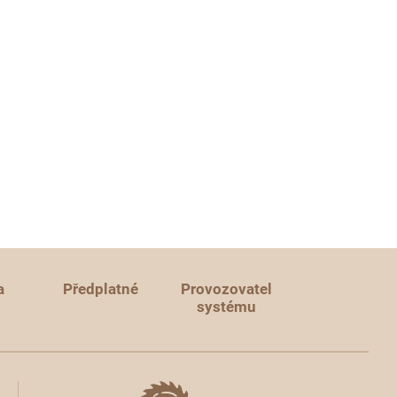
a
Předplatné
Provozovatel
systému