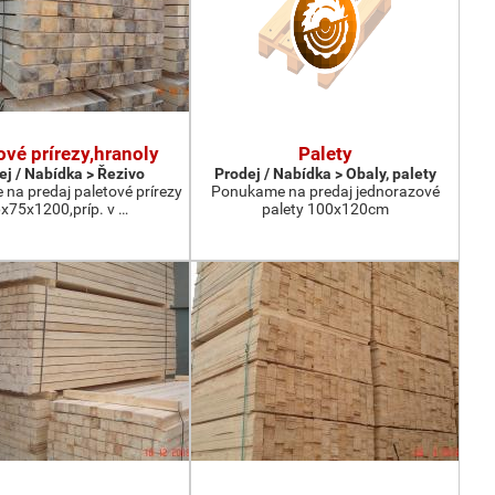
ové prírezy,hranoly
Palety
ej / Nabídka > Řezivo
Prodej / Nabídka > Obaly, palety
na predaj paletové prírezy
Ponukame na predaj jednorazové
x75x1200,príp. v …
palety 100x120cm