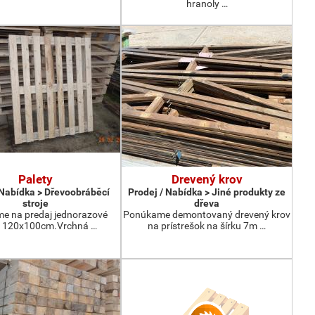
hranoly …
Palety
Drevený krov
 Nabídka > Dřevoobráběcí
Prodej / Nabídka > Jiné produkty ze
stroje
dřeva
e na predaj jednorazové
Ponúkame demontovaný drevený krov
y 120x100cm.Vrchná …
na prístrešok na šírku 7m …