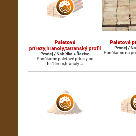
Paletové
Paletové pr
prírezy,hranoly,tatranský profil
Prodej / N
Ponúkame na pred
Prodej / Nabídka > Řezivo
Ponúkame paletové prírezy od
hr.16mm,hranoly …