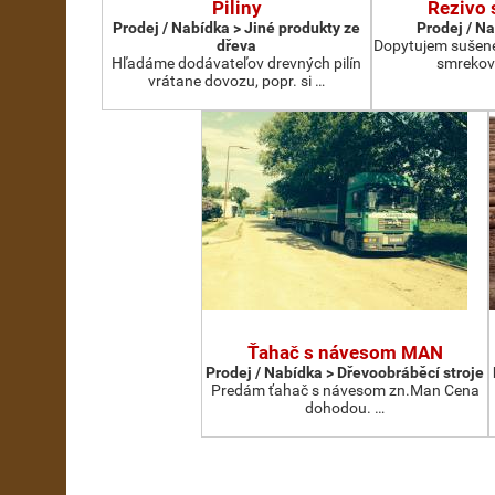
Piliny
Rezivo
Prodej / Nabídka > Jiné produkty ze
Prodej / N
dřeva
Dopytujem sušené
Hľadáme dodávateľov drevných pilín
smrekov
vrátane dovozu, popr. si …
Ťahač s návesom MAN
Prodej / Nabídka > Dřevoobráběcí stroje
Predám ťahač s návesom zn.Man Cena
dohodou. …