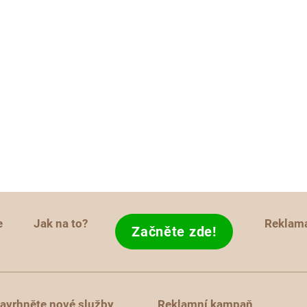
e
Jak na to?
Reklam
Začněte zde!
avrhněte nové služby
Reklamní kampaň