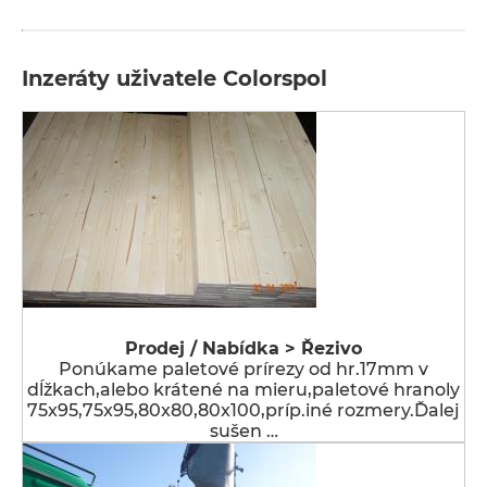
Inzeráty uživatele Colorspol
Prodej / Nabídka > Řezivo
Ponúkame paletové prírezy od hr.17mm v
dĺžkach,alebo krátené na mieru,paletové hranoly
75x95,75x95,80x80,80x100,príp.iné rozmery.Ďalej
sušen …