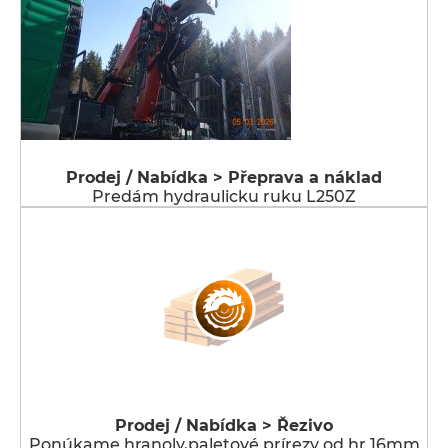
Prodej / Nabídka > Přeprava a náklad
Predám hydraulicku ruku L250Z
Prodej / Nabídka > Řezivo
Ponúkame hranoly,paletové prírezy od hr.16mm