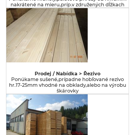
nakrátené na mieru,príp.v združených dĺžkach
Prodej / Nabídka > Řezivo
Ponúkame sušené,prípadne hobľované rezivo
hr.17-25mm vhodné na obklady,alebo na výrobu
škárovky