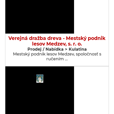
Verejná dražba dreva - Mestský podnik
lesov Medzev, s. r. o.
Prodej / Nabídka > Kulatina
Mestský podnik lesov Medzev, spoločnosť s
ručením …