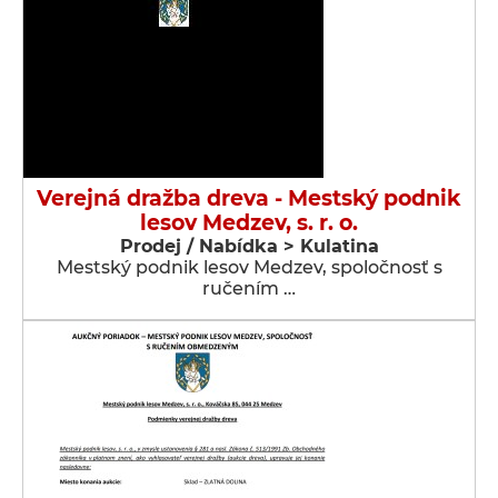
Verejná dražba dreva - Mestský podnik
lesov Medzev, s. r. o.
Prodej / Nabídka > Kulatina
Mestský podnik lesov Medzev, spoločnosť s
ručením …