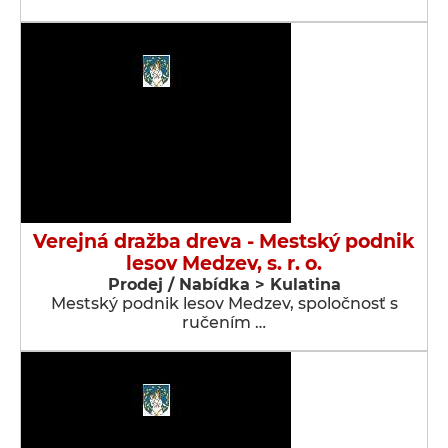
Verejná dražba dreva - Mestský podnik
lesov Medzev, s. r. o.
Prodej / Nabídka > Kulatina
Mestský podnik lesov Medzev, spoločnosť s
ručením …