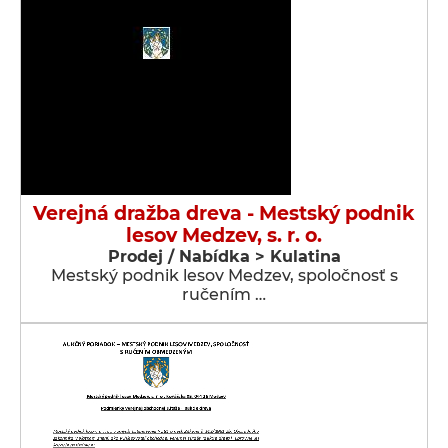
Verejná dražba dreva - Mestský podnik
lesov Medzev, s. r. o.
Prodej / Nabídka > Kulatina
Mestský podnik lesov Medzev, spoločnosť s
ručením …