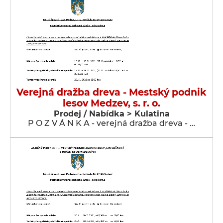
Verejná dražba dreva - Mestský podnik
lesov Medzev, s. r. o.
Prodej / Nabídka > Kulatina
P O Z V Á N K A - verejná dražba dreva - …