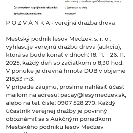
P O Z V Á N K A - verejná dražba dreva
Mestský podnik lesov Medzev, s. r. o.,
vyhlasuje verejnú dražbu dreva (aukciu),
ktorá sa bude konať v dňoch: 18. 11. – 26. 11.
2025, každý deň so začiatkom o 8,30 hod.
V ponuke je drevná hmota DUB v objeme
218,53 m3.
V prípade záujmu, prosíme nahlásiť účasť
mailom na adresu: pacay@lesymedzev.sk,
alebo na tel. čísle: 0907 528 270. Každý
účastník verejnej dražby je povinný
oboznámiť sa s Aukčným poriadkom
Mestského podniku lesov Medzev