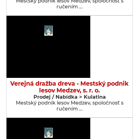
Mestský podnik lesov Medzev, spoločnosť s
ručením …
Verejná dražba dreva - Mestský podnik
lesov Medzev, s. r. o.
Prodej / Nabídka > Kulatina
Mestský podnik lesov Medzev, spoločnosť s
ručením …