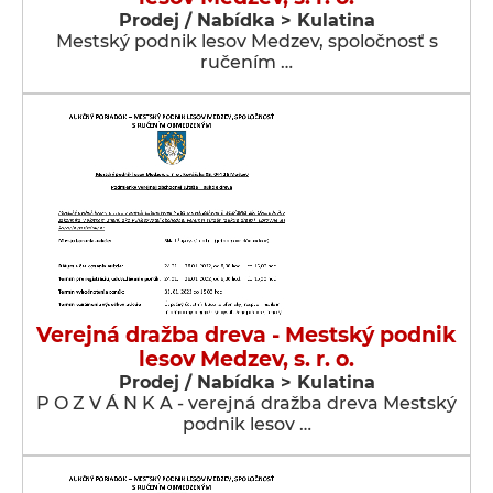
Prodej / Nabídka > Kulatina
Mestský podnik lesov Medzev, spoločnosť s
ručením …
Verejná dražba dreva - Mestský podnik
lesov Medzev, s. r. o.
Prodej / Nabídka > Kulatina
P O Z V Á N K A - verejná dražba dreva Mestský
podnik lesov …