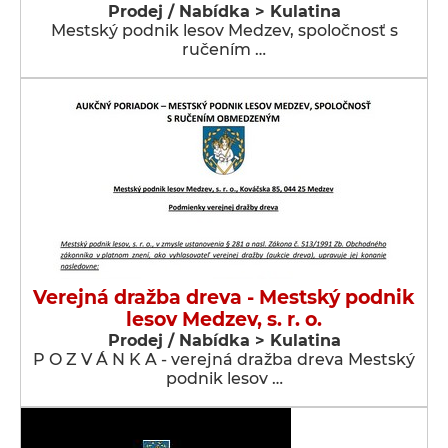
Prodej / Nabídka > Kulatina
Mestský podnik lesov Medzev, spoločnosť s
ručením …
Verejná dražba dreva - Mestský podnik
lesov Medzev, s. r. o.
Prodej / Nabídka > Kulatina
P O Z V Á N K A - verejná dražba dreva Mestský
podnik lesov …