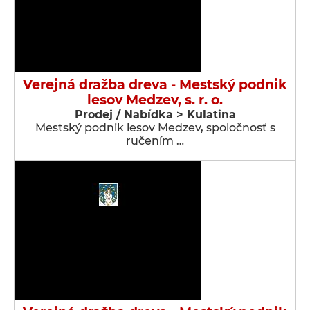
Verejná dražba dreva - Mestský podnik
lesov Medzev, s. r. o.
Prodej / Nabídka > Kulatina
Mestský podnik lesov Medzev, spoločnosť s
ručením …