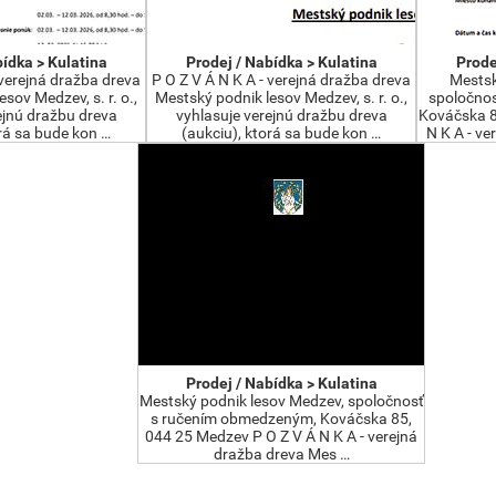
bídka > Kulatina
Prodej / Nabídka > Kulatina
Prode
 verejná dražba dreva
P O Z V Á N K A - verejná dražba dreva
Mestsk
sov Medzev, s. r. o.,
Mestský podnik lesov Medzev, s. r. o.,
spoločno
ejnú dražbu dreva
vyhlasuje verejnú dražbu dreva
Kováčska 8
orá sa bude kon …
(aukciu), ktorá sa bude kon …
N K A - ve
Prodej / Nabídka > Kulatina
Mestský podnik lesov Medzev, spoločnosť
s ručením obmedzeným, Kováčska 85,
044 25 Medzev P O Z V Á N K A - verejná
dražba dreva Mes …