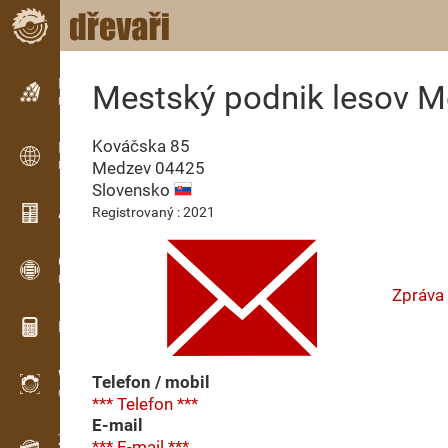
Inzerce
Mestský podnik lesov Med
Řádková inzerce
Kováčska 85
Inzerce
Medzev
04425
Mezinárodní inzerce
Slovensko
Aktuality / Články
Registrovaný : 2021
OPTI-TIMB
Pořezová schémata
Zpráva
Dřevařské kalkulačky
WoodProfi
Telefon / mobil
Objem dřeva s AI
*** Telefon ***
E-mail
Záznamník
*** E-mail ***