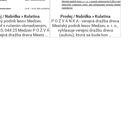
j / Nabídka > Kulatina
Prodej / Nabídka > Kulatina
ý podnik lesov Medzev,
P O Z V Á N K A - verejná dražba dreva
sť s ručením obmedzeným,
Mestský podnik lesov Medzev, s. r. o.,
5, 044 25 Medzev P O Z V Á
vyhlasuje verejnú dražbu dreva
rejná dražba dreva Mests …
(aukciu), ktorá sa bude kon …