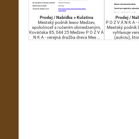
Prodej / Nabídka > Kulatina
Prodej / Na
Mestský podnik lesov Medzev,
P O Z V Á N K A -
spoločnosť s ručením obmedzeným,
Mestský podnik le
Kováčska 85, 044 25 Medzev P O Z V Á
vyhlasuje ver
N K A - verejná dražba dreva Mes …
(aukciu), kt