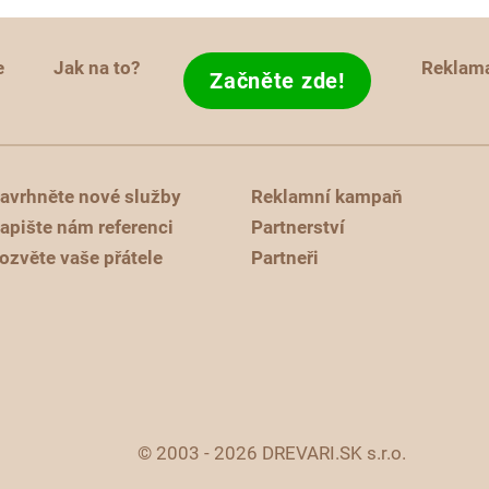
e
Jak na to?
Reklam
Začněte zde!
avrhněte nové služby
Reklamní kampaň
apište nám referenci
Partnerství
ozvěte vaše přátele
Partneři
© 2003 - 2026 DREVARI.SK s.r.o.