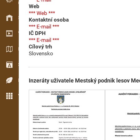
Evidence dřeva v terénu
Web
*** Web ***
Skladové hospodářství
Kontaktní osoba
*** E-mail ***
IČ DPH
Video showroom
*** E-mail ***
Cílový trh
Katalogy / Brožury
Slovensko
Slovník
Dřeviny
Inzeráty uživatele Mestský podnik lesov Medz
Více možností