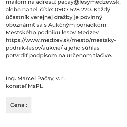
mailom na adresu: pacay@lesymedzev.sk,
alebo na tel. čísle: 0907 528 270. Každý
účastník verejnej dražby je povinný
oboznámiť sa s Aukčným poriadkom
Mestského podniku lesov Medzev
https://www.medzev.sk/mesto/mestsky-
podnik-lesov/aukcie/ a jeho súhlas
potvrdiť podpisom na určenom tlačive.
Ing. Marcel Pačay, v. r.
konateľ MsPL
Cena :