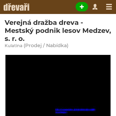
Verejná dražba dreva -
Mestský podnik lesov Medzev,
s. r. o.
(Prodej / Nabídka)
Kulatina