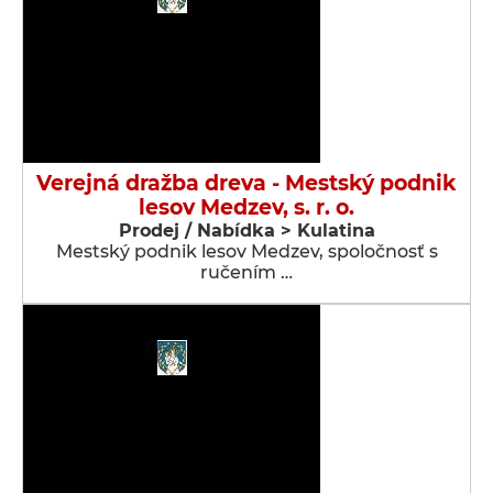
Verejná dražba dreva - Mestský podnik
lesov Medzev, s. r. o.
Prodej / Nabídka > Kulatina
Mestský podnik lesov Medzev, spoločnosť s
ručením …