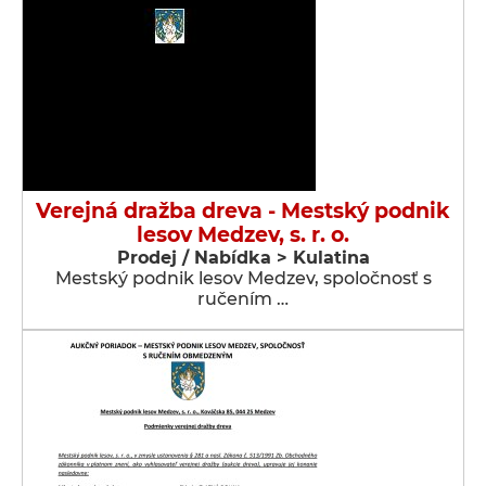
Verejná dražba dreva - Mestský podnik
lesov Medzev, s. r. o.
Prodej / Nabídka > Kulatina
Mestský podnik lesov Medzev, spoločnosť s
ručením …