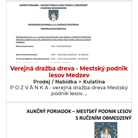
Verejná dražba dreva - Mestský podnik
lesov Medzev
Prodej / Nabídka > Kulatina
P O Z V Á N K A - verejná dražba dreva Mestský
podnik lesov …