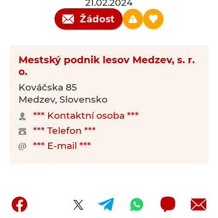
21.02.2024
Žádost
Mestský podnik lesov Medzev, s. r.
o.
Kováčska 85
Medzev, Slovensko
*** Kontaktní osoba ***
*** Telefon ***
*** E-mail ***