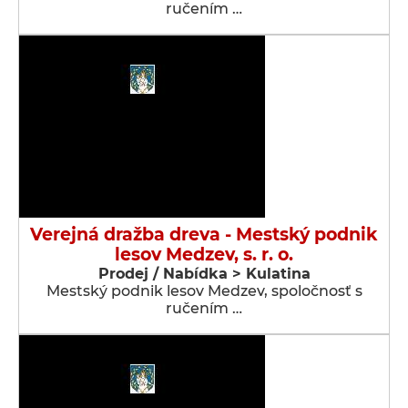
ručením …
Verejná dražba dreva - Mestský podnik
lesov Medzev, s. r. o.
Prodej / Nabídka > Kulatina
Mestský podnik lesov Medzev, spoločnosť s
ručením …