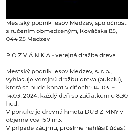
Mestský podnik lesov Medzev, spoločnosť
s ručením obmedzeným, Kováčska 85,
044 25 Medzev
P O Z V Á N K A - verejná dražba dreva
Mestský podnik lesov Medzev, s. r. o.,
vyhlasuje verejnú dražbu dreva (aukciu),
ktorá sa bude konať v dňoch: 04. 03. –
14.03. 2024, každý deň so začiatkom o 8,30
hod.
V ponuke je drevná hmota DUB ZIMNÝ v
objeme cca 150 m3.
V prípade záujmu, prosíme nahlásiť účasť