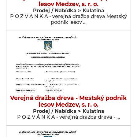
lesov Medzev, s. r. o.
Prodej / Nabídka > Kulatina
P O Z V Á N K A - verejná dražba dreva Mestský
podnik lesov …
Verejná dražba dreva - Mestský podnik
lesov Medzev, s. r. o.
Prodej / Nabídka > Kulatina
P O Z V Á N K A - verejná dražba dreva - …