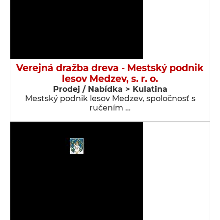
Verejná dražba dreva - Mestský podnik
lesov Medzev, s. r. o.
Prodej / Nabídka > Kulatina
Mestský podnik lesov Medzev, spoločnosť s
ručením …