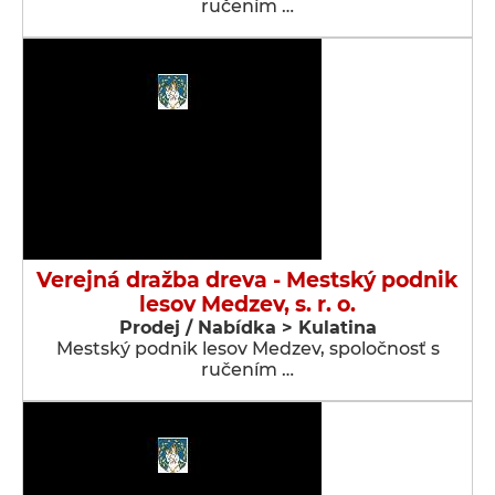
ručením …
Verejná dražba dreva - Mestský podnik
lesov Medzev, s. r. o.
Prodej / Nabídka > Kulatina
Mestský podnik lesov Medzev, spoločnosť s
ručením …