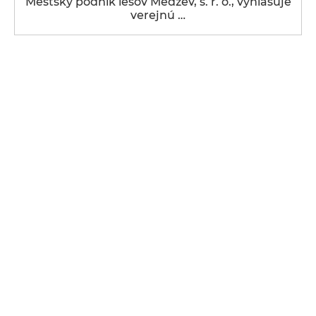
Mestský podnik lesov Medzev, s. r. o., vyhlasuje
verejnú …