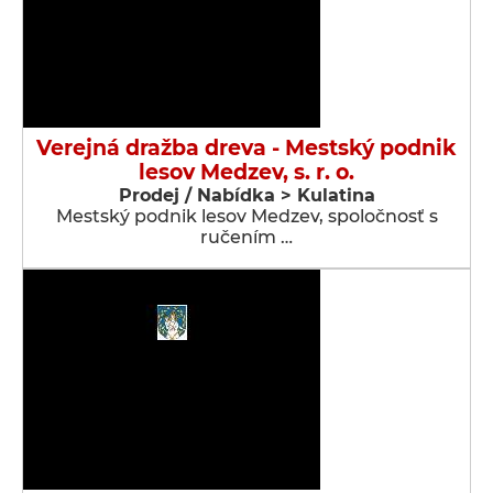
Verejná dražba dreva - Mestský podnik
lesov Medzev, s. r. o.
Prodej / Nabídka > Kulatina
Mestský podnik lesov Medzev, spoločnosť s
ručením …