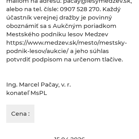
mailom na adresu: pacay@lesymedzev.sk,
alebo na tel. čísle: 0907 528 270. Každý
účastník verejnej dražby je povinný
oboznámiť sa s Aukčným poriadkom
Mestského podniku lesov Medzev
https://www.medzev.sk/mesto/mestsky-
podnik-lesov/aukcie/ a jeho súhlas
potvrdiť podpisom na určenom tlačive.
Ing. Marcel Pačay, v. r.
konateľ MsPL
Cena :