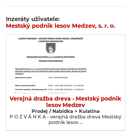
Inzeráty uživatele:
Mestský podnik lesov Medzev, s. r. o.
Verejná dražba dreva - Mestský podnik
lesov Medzev
Prodej / Nabídka > Kulatina
P O Z V Á N K A - verejná dražba dreva Mestský
podnik lesov …