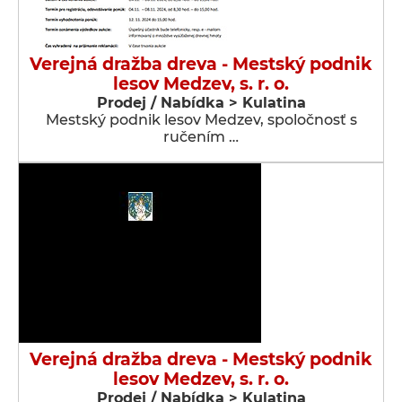
Verejná dražba dreva - Mestský podnik
lesov Medzev, s. r. o.
Prodej / Nabídka > Kulatina
Mestský podnik lesov Medzev, spoločnosť s
ručením …
Verejná dražba dreva - Mestský podnik
lesov Medzev, s. r. o.
Prodej / Nabídka > Kulatina