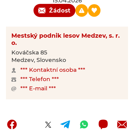
15.04.2026
Žádost
Mestský podnik lesov Medzev, s. r.
o.
Kováčska 85
Medzev, Slovensko
*** Kontaktní osoba ***
*** Telefon ***
*** E-mail ***