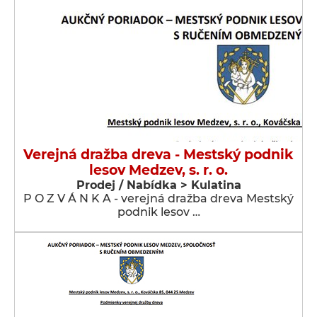
Verejná dražba dreva - Mestský podnik
lesov Medzev, s. r. o.
Prodej / Nabídka > Kulatina
P O Z V Á N K A - verejná dražba dreva Mestský
podnik lesov …