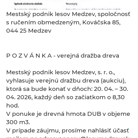
Mestský podnik lesov Medzev, spoločnosť
s ručením obmedzeným, Kováčska 85,
044 25 Medzev
P O Z V Á N K A - verejná dražba dreva
Mestský podnik lesov Medzev, s. r. o.,
vyhlasuje verejnú dražbu dreva (aukciu),
ktorá sa bude konať v dňoch: 20. 04. – 30.
04. 2026, každý deň so začiatkom o 8,30
hod.
V ponuke je drevná hmota DUB v objeme
300 m3.
V prípade záujmu, prosíme nahlásiť účasť