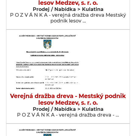
lesov Medzev, s. r. o.
Prodej / Nabídka > Kulatina
P O Z V Á N K A - verejná dražba dreva Mestský
podnik lesov …
Verejná dražba dreva - Mestský podnik
lesov Medzev, s. r. o.
Prodej / Nabídka > Kulatina
P O Z V Á N K A - verejná dražba dreva - …