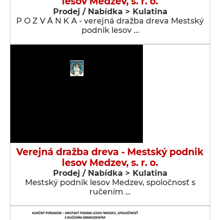
lesov Medzev, s. r. o.
Prodej / Nabídka > Kulatina
P O Z V Á N K A - verejná dražba dreva Mestský
podnik lesov …
Verejná dražba dreva - Mestský podnik
lesov Medzev, s. r. o.
Prodej / Nabídka > Kulatina
Mestský podnik lesov Medzev, spoločnosť s
ručením …