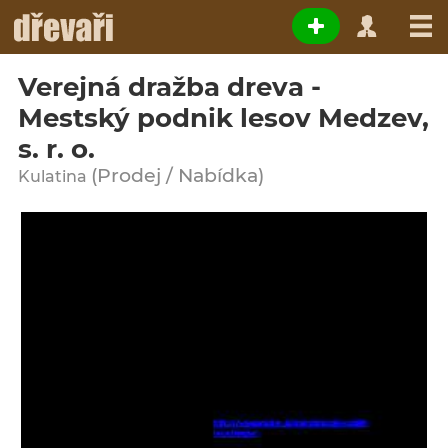
Verejná dražba dreva -
Mestský podnik lesov Medzev,
s. r. o.
(Prodej / Nabídka)
Kulatina