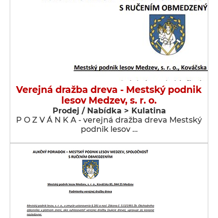
Verejná dražba dreva - Mestský podnik
lesov Medzev, s. r. o.
Prodej / Nabídka > Kulatina
P O Z V Á N K A - verejná dražba dreva Mestský
podnik lesov …