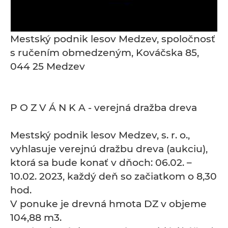
Mestský podnik lesov Medzev, spoločnosť
s ručením obmedzeným, Kováčska 85,
044 25 Medzev
P O Z V Á N K A - verejná dražba dreva
Mestský podnik lesov Medzev, s. r. o.,
vyhlasuje verejnú dražbu dreva (aukciu),
ktorá sa bude konať v dňoch: 06.02. –
10.02. 2023, každý deň so začiatkom o 8,30
hod.
V ponuke je drevná hmota DZ v objeme
104,88 m3.