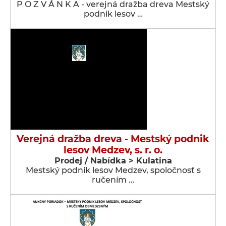
P O Z V Á N K A - verejná dražba dreva Mestský
podnik lesov …
Verejná dražba dreva - Mestský podnik
lesov Medzev, s. r. o.
Prodej / Nabídka > Kulatina
Mestský podnik lesov Medzev, spoločnosť s
ručením …