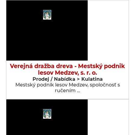
Verejná dražba dreva - Mestský podnik
lesov Medzev, s. r. o.
Prodej / Nabídka > Kulatina
Mestský podnik lesov Medzev, spoločnosť s
ručením …