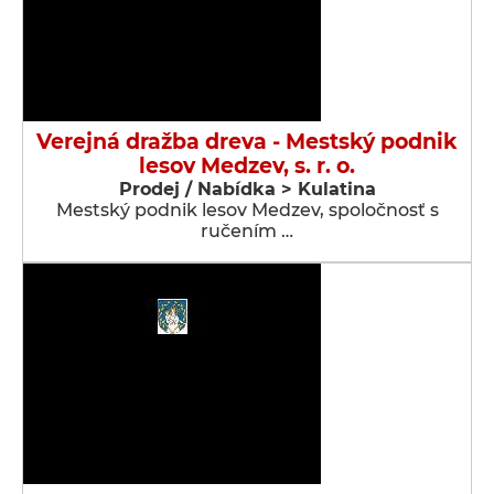
Verejná dražba dreva - Mestský podnik
lesov Medzev, s. r. o.
Prodej / Nabídka > Kulatina
Mestský podnik lesov Medzev, spoločnosť s
ručením …