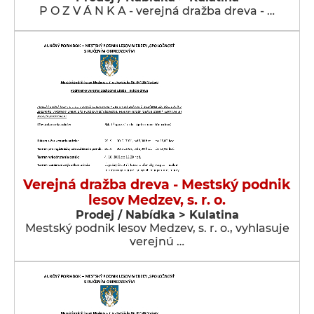
P O Z V Á N K A - verejná dražba dreva - …
Verejná dražba dreva - Mestský podnik
lesov Medzev, s. r. o.
Prodej / Nabídka > Kulatina
Mestský podnik lesov Medzev, s. r. o., vyhlasuje
verejnú …