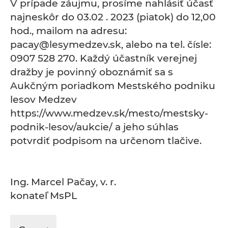
V prípade záujmu, prosíme nahlásiť účasť
najneskôr do 03.02 . 2023 (piatok) do 12,00
hod., mailom na adresu:
pacay@lesymedzev.sk, alebo na tel. čísle:
0907 528 270. Každý účastník verejnej
dražby je povinný oboznámiť sa s
Aukčným poriadkom Mestského podniku
lesov Medzev
https://www.medzev.sk/mesto/mestsky-
podnik-lesov/aukcie/ a jeho súhlas
potvrdiť podpisom na určenom tlačive.
Ing. Marcel Pačay, v. r.
konateľ MsPL