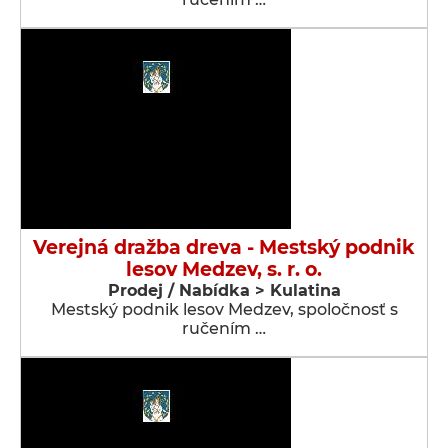
Verejná dražba dreva - Mestský podnik
lesov Medzev, s. r. o.
Prodej / Nabídka > Kulatina
Mestský podnik lesov Medzev, spoločnosť s
ručením …