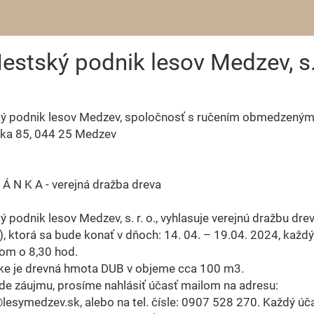
estský podnik lesov Medzev, s. 
ý podnik lesov Medzev, spoločnosť s ručením obmedzeným
ka 85, 044 25 Medzev
 Á N K A - verejná dražba dreva
 podnik lesov Medzev, s. r. o., vyhlasuje verejnú dražbu dre
), ktorá sa bude konať v dňoch: 14. 04. – 19.04. 2024, každ
om o 8,30 hod.
ke je drevná hmota DUB v objeme cca 100 m3.
de záujmu, prosíme nahlásiť účasť mailom na adresu:
esymedzev.sk, alebo na tel. čísle: 0907 528 270. Každý úč