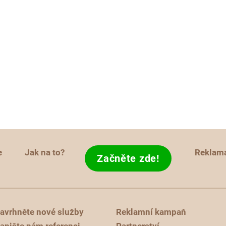
e
Jak na to?
Reklam
Začněte zde!
avrhněte nové služby
Reklamní kampaň