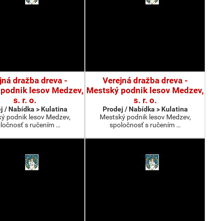
jná dražba dreva -
Verejná dražba dreva -
podnik lesov Medzev,
Mestský podnik lesov Medzev,
s. r. o.
s. r. o.
j / Nabídka > Kulatina
Prodej / Nabídka > Kulatina
ý podnik lesov Medzev,
Mestský podnik lesov Medzev,
ločnosť s ručením …
spoločnosť s ručením …