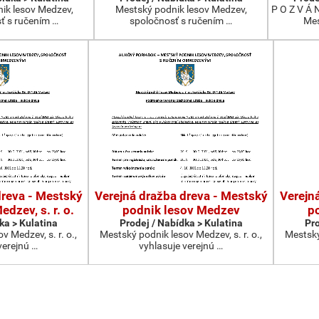
ik lesov Medzev,
Mestský podnik lesov Medzev,
P O Z V Á 
ť s ručením …
spoločnosť s ručením …
Mes
dreva - Mestský
Verejná dražba dreva - Mestský
Verejn
dzev, s. r. o.
podnik lesov Medzev
p
ka > Kulatina
Prodej / Nabídka > Kulatina
Pro
 Medzev, s. r. o.,
Mestský podnik lesov Medzev, s. r. o.,
Mestský 
verejnú …
vyhlasuje verejnú …