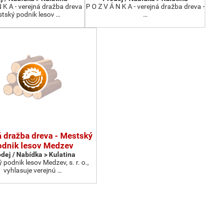
N K A - verejná dražba dreva
P O Z V Á N K A - verejná dražba dreva -
tský podnik lesov …
…
á dražba dreva - Mestský
odnik lesov Medzev
dej / Nabídka > Kulatina
podnik lesov Medzev, s. r. o.,
vyhlasuje verejnú …