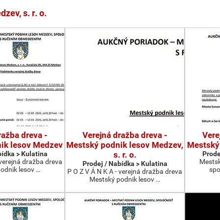
ev, s. r. o.
ražba dreva -
Verejná dražba dreva -
Vere
ik lesov Medzev
Mestský podnik lesov Medzev,
Mestský
bídka > Kulatina
s. r. o.
Prode
 verejná dražba dreva
Mestsk
Prodej / Nabídka > Kulatina
odnik lesov …
spo
P O Z V Á N K A - verejná dražba dreva
Mestský podnik lesov …