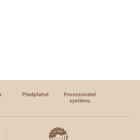
a
Předplatné
Provozovatel
systému