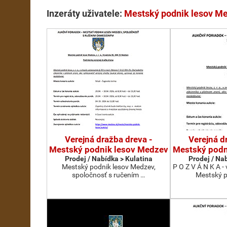
Inzeráty uživatele:
Mestský podnik lesov Medz
Verejná dražba dreva -
Verejná d
Mestský podnik lesov Medzev
Mestský podn
Prodej / Nabídka > Kulatina
Prodej / Na
Mestský podnik lesov Medzev,
P O Z V Á N K A -
spoločnosť s ručením …
Mestský p