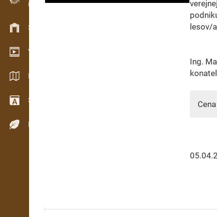
verejn
Evidence dřeva v terénu
podnik
lesov/a
Skladové hospodářství
Video showroom
Ing. Mar
konate
Katalogy / Brožury
Slovník
Cena 
Dřeviny
05.04.