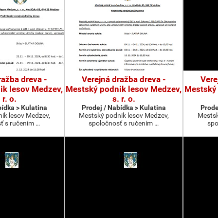
ražba dreva -
Verejná dražba dreva -
Vere
ik lesov Medzev,
Mestský podnik lesov Medzev,
Mestský 
 r. o.
s. r. o.
bídka > Kulatina
Prodej / Nabídka > Kulatina
Prode
ik lesov Medzev,
Mestský podnik lesov Medzev,
Mestsk
ť s ručením …
spoločnosť s ručením …
spo