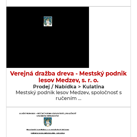
Verejná dražba dreva - Mestský podnik
lesov Medzev, s. r. o.
Prodej / Nabídka > Kulatina
Mestský podnik lesov Medzev, spoločnosť s
ručením …