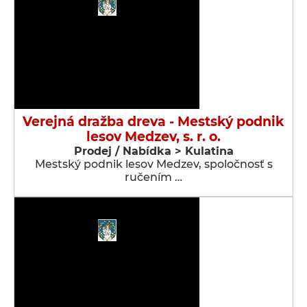
Verejná dražba dreva - Mestský podnik
lesov Medzev, s. r. o.
Prodej / Nabídka > Kulatina
Mestský podnik lesov Medzev, spoločnosť s
ručením …