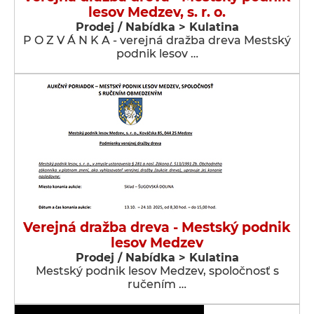
lesov Medzev, s. r. o.
Prodej / Nabídka > Kulatina
P O Z V Á N K A - verejná dražba dreva Mestský
podnik lesov …
Verejná dražba dreva - Mestský podnik
lesov Medzev
Prodej / Nabídka > Kulatina
Mestský podnik lesov Medzev, spoločnosť s
ručením …