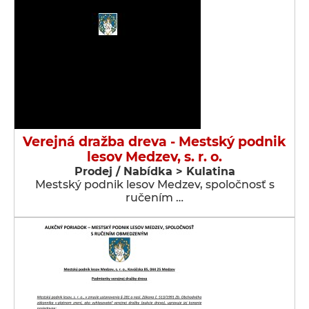
Verejná dražba dreva - Mestský podnik
lesov Medzev, s. r. o.
Prodej / Nabídka > Kulatina
Mestský podnik lesov Medzev, spoločnosť s
ručením …