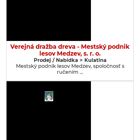
Verejná dražba dreva - Mestský podnik
lesov Medzev, s. r. o.
Prodej / Nabídka > Kulatina
Mestský podnik lesov Medzev, spoločnosť s
ručením …