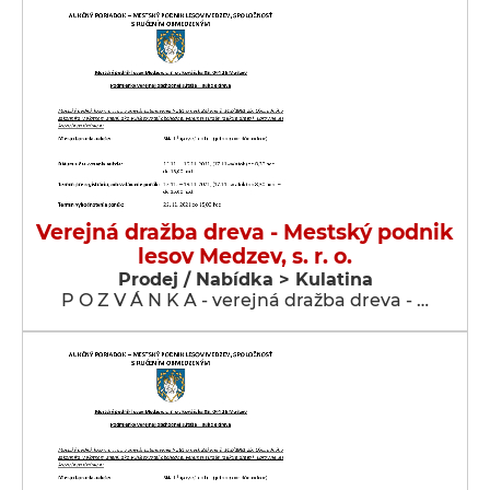
Verejná dražba dreva - Mestský podnik
lesov Medzev, s. r. o.
Prodej / Nabídka > Kulatina
P O Z V Á N K A - verejná dražba dreva - …