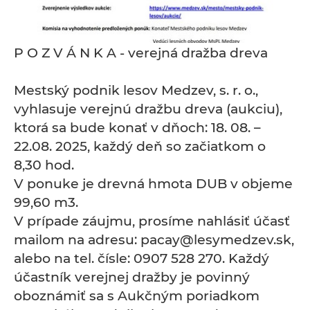
P O Z V Á N K A - verejná dražba dreva
Mestský podnik lesov Medzev, s. r. o.,
vyhlasuje verejnú dražbu dreva (aukciu),
ktorá sa bude konať v dňoch: 18. 08. –
22.08. 2025, každý deň so začiatkom o
8,30 hod.
V ponuke je drevná hmota DUB v objeme
99,60 m3.
V prípade záujmu, prosíme nahlásiť účasť
mailom na adresu: pacay@lesymedzev.sk,
alebo na tel. čísle: 0907 528 270. Každý
účastník verejnej dražby je povinný
oboznámiť sa s Aukčným poriadkom