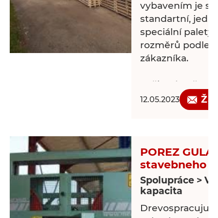
vybavením je sc
standartní, jedn
speciální palety
rozměrů podle p
zákazníka.
Veškeré naše pa
tepelně ošetřit,
Žá
12.05.2023
certifikaci IPPC.
Volné výrobní ka
vypracování cen
POREZ GULAT
na Váš typ palet
stavebneho r
neváhejte konta
Spolupráce > Vo
kapacita
Drevospracujuc