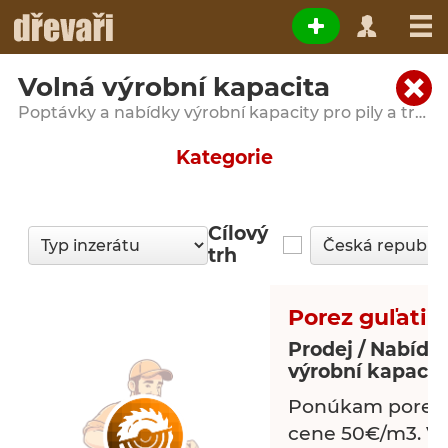
Volná výrobní kapacita
Poptávky a nabídky výrobní kapacity pro pily a truhlářské dílny
Kategorie
Cílový
trh
Porez guľatin
Prodej / Nabídk
výrobní kapacit
Ponúkam porez g
cene 50€/m3. Via