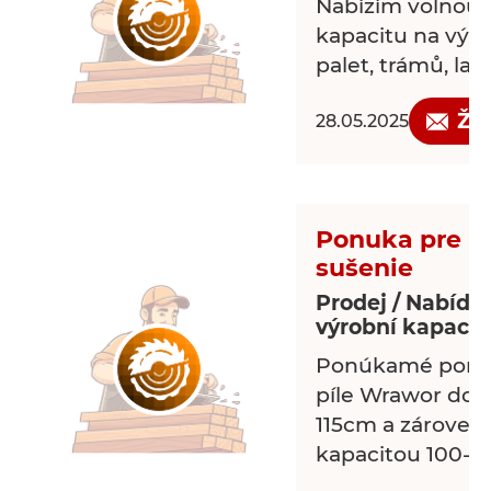
Nabízím volnou 
kapacitu na výr
palet, trámů, latí..
Žá
28.05.2025
Ponuka pre p
sušenie
Prodej / Nabídk
výrobní kapacit
Ponúkamé porez
píle Wrawor do 
115cm a zároveň 
kapacitou 100-