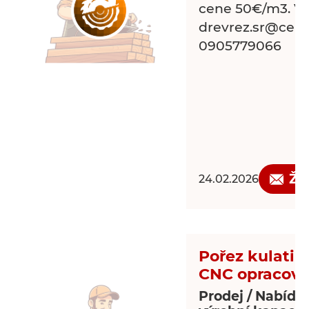
cene 50€/m3. Via
drevrez.sr@centr
0905779066
Žá
24.02.2026
Pořez kulatiny
CNC opracová
Prodej / Nabídk