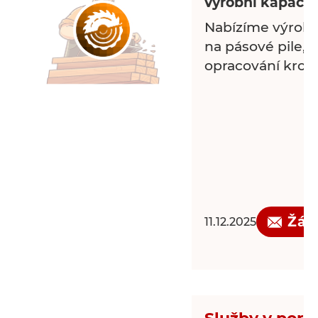
výrobní kapacit
Nabízíme výrobu
na pásové pile, 
opracování krovu, 
Žád
11.12.2025