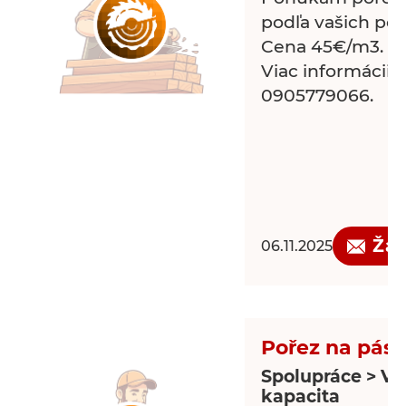
podľa vašich pož
Cena 45€/m3.
Viac informácii na
0905779066.
Žád
06.11.2025
Pořez na páso
Spolupráce > Vo
kapacita