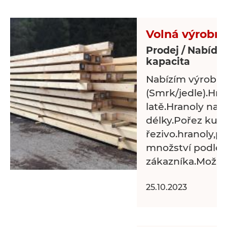
Volná výrobní
Prodej / Nabídk
kapacita
Nabízím výrobu 
(Smrk/jedle).Hra
latě.Hranoly na
délky.Pořez kula
řezivo.hranoly,
množství podle 
zákazníka.Možno
25.10.2023