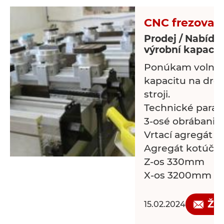
CNC frezovaie
Prodej / Nabídk
výrobní kapacit
Ponúkam volnu 
kapacitu na dr
stroji.
Technické param
3-osé obrábanie
Vrtací agregát
Agregát kotúčove
Z-os 330mm
X-os 3200mm
Y-os 1250mm
10 miestny zásob
Žá
15.02.2024
Programovanie