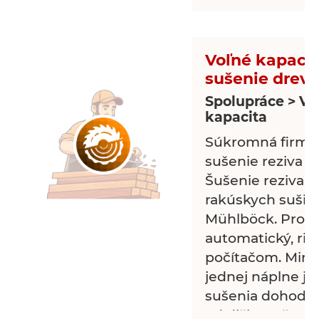
Voľné kapacit
sušenie dreva
Spolupráce > Vo
kapacita
Súkromná firma
sušenie reziva v
Šušenie reziva r
rakúskych sušia
Mühlböck. Proce
automatický, ri
počítačom. Min
jednej náplne je
sušenia dohodou 
od dlžky sušenia