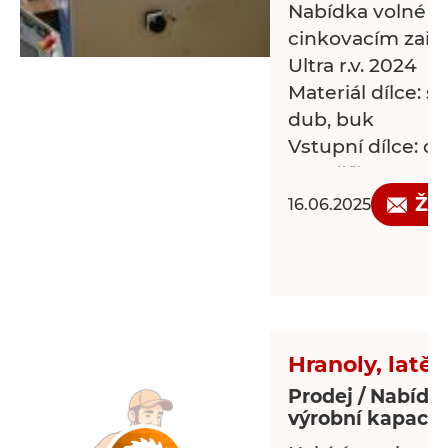
Nabídka volné k
cinkovacím zaří
Ultra r.v. 2024
Materiál dílce: s
dub, buk
Vstupní dílce: dé
mm, šíře 32-205
13-80 mm
Žá
16.06.2025
Výstupní dílce: 
4800 mm
Profil cinku: 10-
Ne
Druh lepidla: PV
Hranoly, latě,
Prodej / Nabídk
výrobní kapacit