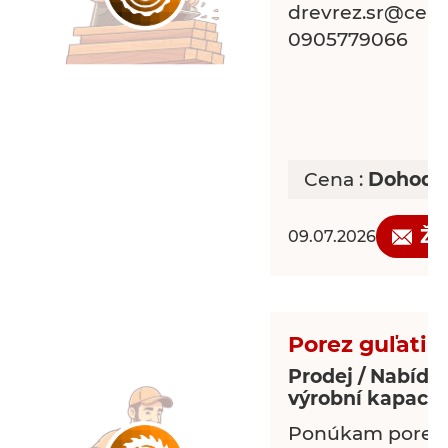
drevrez.sr@centr
0905779066
Cena :
Dohodo
Žá
09.07.2026
Porez guľatin
Prodej / Nabídk
výrobní kapacit
Ponúkam porez g