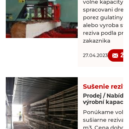
volne kapacity a 
spracovani drev
porez gulatiny 
alebo vyroba st
reziva podla pro
zakaznika
Žá
27.04.2023
Sušenie reziv
Prodej / Nabídk
výrobní kapacit
Ponúkame voľné
sušiarne reziva
m3. Cena dohod