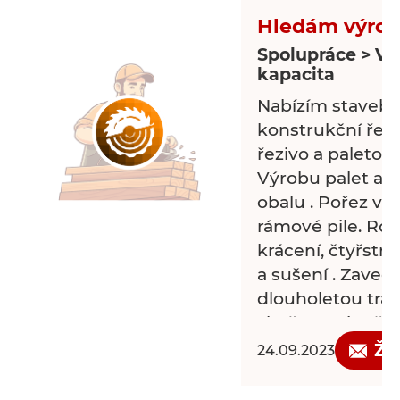
Hledám výrobu
Spolupráce > Vo
kapacita
Nabízím stavebn
konstrukční řezi
řezivo a paletové
Výrobu palet a 
obalu . Pořez vaš
rámové pile. Roz
krácení, čtyřstr
a sušení . Zaved
dlouholetou trad
zkušenosti. Děku
Žá
24.09.2023