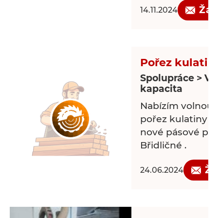
Okres Veľký Krtí
Žád
14.11.2024
Pořez kulatin
Spolupráce > Vo
kapacita
Nabízím volnou 
pořez kulatiny i 
nové pásové pile
Břidličné .
Žá
24.06.2024