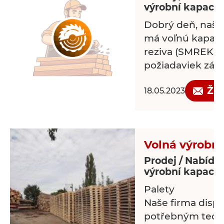
výrobní kapacit
Dobrý deň, naša
má voľnú kapacit
reziva (SMREK), 
požiadaviek záka
Žá
18.05.2023
Volná výrobní
Prodej / Nabídk
výrobní kapacit
Palety
Naše firma dispo
potřebným tech