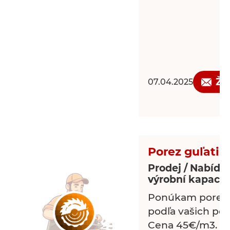
Žá
07.04.2025
Porez guľatin
Prodej / Nabídk
výrobní kapacit
Ponúkam porez 
podľa vašich pož
Cena 45€/m3.