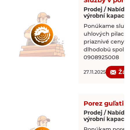
Služby v pore
Prodej / Nabídk
výrobní kapacit
Ponúkame služb
uhlových pilach 
priaznivé ceny 
dlhodobú spolup
0908925008
Žád
27.11.2025
Porez guľatin
Prodej / Nabídk
výrobní kapacit
Ponúkam porez 