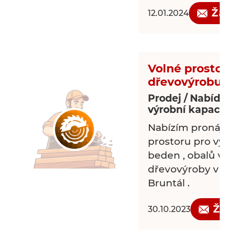
Žá
12.01.2024
Volné prostor
dřevovýrobu
Prodej / Nabídk
výrobní kapacit
Nabízím pronáj
prostoru pro výr
beden , obalů v 
dřevovýroby v Bř
Bruntál .
Žá
30.10.2023