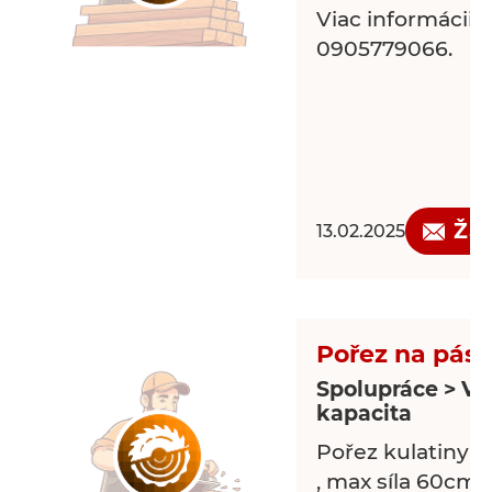
Viac informácii na
0905779066.
Žá
13.02.2025
Pořez na páso
Spolupráce > Vo
kapacita
Pořez kulatiny 
, max síla 60cm