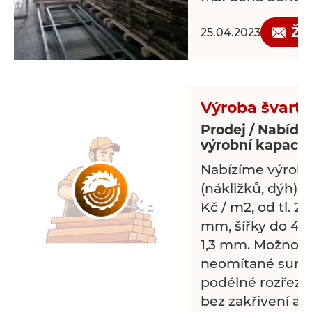
Žá
25.04.2023
Výroba švart
Prodej / Nabídk
výrobní kapacit
Nabízíme výrobu
(nákližků, dýh) 
Kč / m2, od tl. 2
mm, šířky do 450
1,3 mm. Možnost 
neomítané surov
podélné rozřezáva
bez zakřivení a 