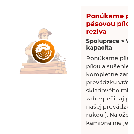
Ponúkame píl
pásovou pílou
reziva
Spolupráce > Vo
kapacita
Ponúkame pílen
pílou a sušenie 
kompletne zari
prevádzku vráta
skladového mies
zabezpečiť aj pr
našej prevádzky (
rukou ). Naložen
kamióna nie je t
prípade záujmu 