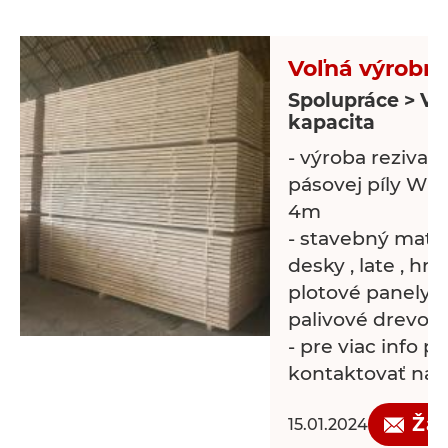
Cena dohodou/o
času/
Voľná výrobn
Spolupráce > Vo
kapacita
- výroba reziva
pásovej píly WM
4m
- stavebný materi
desky , late , hr
plotové panely, 
palivové drevo
- pre viac info p
kontaktovať na e
Žá
15.01.2024