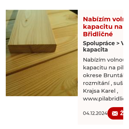
Nabízím voln
kapacitu na p
Břidličné
Spolupráce > Vo
kapacita
Nabízím volnou 
kapacitu na pile 
okrese Bruntál - 
rozmítání , sušen
Krajsa Karel ,
www.pilabridlicn
Žá
04.12.2024