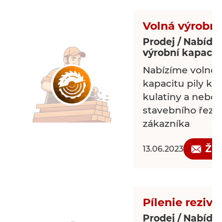
Volná výrobní
Prodej / Nabídk
výrobní kapacit
Nabízíme volnou
kapacitu pily ke
kulatiny a nebo
stavebního řeziv
zákazníka
Žá
13.06.2023
Pílenie reziva
Prodej / Nabídk