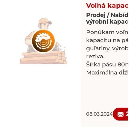
Rezanie laserom
Voľná kapacit
- rozmer ploch
Prodej / Nabídk
- rezanie dreva 
výrobní kapacit
10mm
Ponúkam voľnú 
- gravírovanie lo
kapacitu na páso
guľatiny, výrob
reziva.
Šírka pásu 80mm
Maximálna dĺžka
Žá
08.03.2024