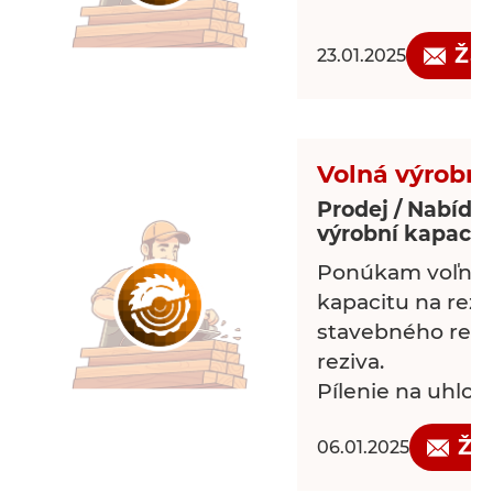
Žá
23.01.2025
Volná výrobná
Prodej / Nabídk
výrobní kapacit
Ponúkam voľnú 
kapacitu na reza
stavebného rezi
reziva.
Pílenie na uhlove
Žá
06.01.2025