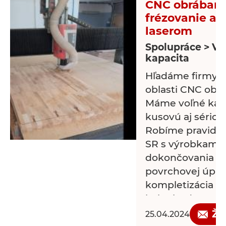
CNC obrábanie
frézovanie a 
laserom
Spolupráce > Vo
kapacita
Hľadáme firmy n
oblasti CNC obrá
Máme voľné kap
kusovú aj sériov
Robíme pravidel
SR s výrobkami.
dokončovania vý
povrchovej úpra
kompletizácia v
balenie, doprava.
Žá
25.04.2024
Frézovanie: