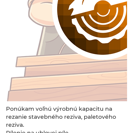
Ponúkam voľnú výrobnú kapacitu na
rezanie stavebného reziva, paletového
reziva.
Pílenie na uhlovej píle.