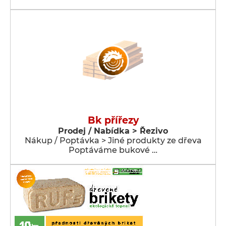
Bk přířezy
Prodej / Nabídka > Řezivo
Nákup / Poptávka > Jiné produkty ze dřeva
Poptáváme bukové …