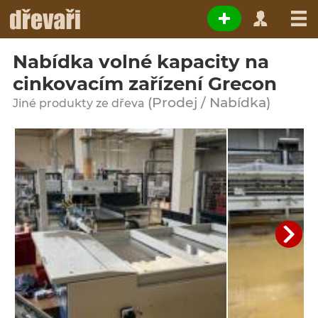
Nabídka volné kapacity na
cinkovacím zařízení Grecon
(Prodej / Nabídka)
Jiné produkty ze dřeva