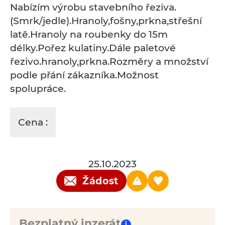
Nabízím výrobu stavebního řeziva.
(Smrk/jedle).Hranoly,fošny,prkna,střešní
latě.Hranoly na roubenky do 15m
délky.Pořez kulatiny.Dále paletové
řezivo.hranoly,prkna.Rozměry a množství
podle přání zákazníka.Možnost
spolupráce.
Cena :
25.10.2023
Žádost
Bezplatný inzerát