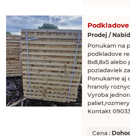
Podkladove r
Prodej / Nabídk
Ponukam na pre
podkladove rezi
8x8,8x5 alebo po
poziadaviek zak
Ponukame aj dr
hranoly roznych
Vyroba jednora
paliet,rozmery p
Kontakt 0903346
rswood.sro@gma
Cena :
Dohodo