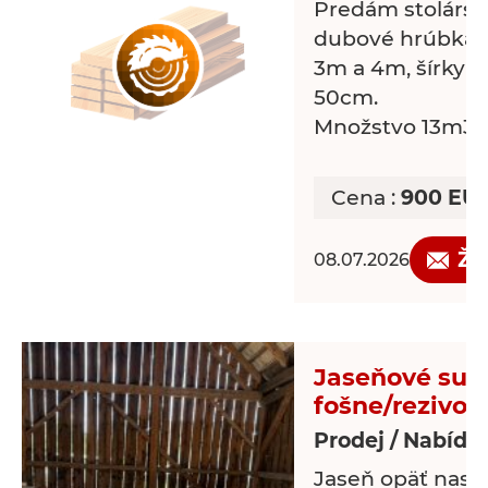
Predám stolársk
dubové hrúbka 5
3m a 4m, šírky 
50cm.
Množstvo 13m3. L
Cena :
900 EU
Žá
08.07.2026
Jaseňové suš
fošne/rezivo
Prodej / Nabídk
Jaseň opäť nask