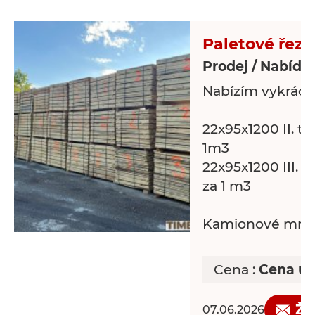
Paletové řezi
Prodej / Nabídk
Nabízím vykráce
22x95x1200 II. tř
1m3
22x95x1200 III. t
za 1 m3
Kamionové mnoš
Cena :
Cena uv
Žá
07.06.2026