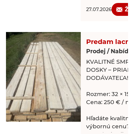
Žá
27.07.2026
Predam lacno
Prodej / Nabídk
KVALITNÉ SMR
DOSKY – PRIAM
DODÁVATEĽA!
Rozmer: 32 × 15
Cena: 250 € / m³
Hľadáte kvalitné
výbornú cenu? 