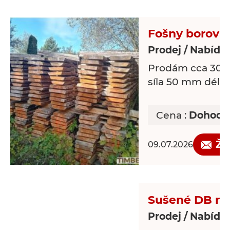
Fošny borovi
Prodej / Nabídk
Prodám cca 30 m
síla 50 mm délk
Cena :
Dohodo
Žá
09.07.2026
Sušené DB re
Prodej / Nabídk