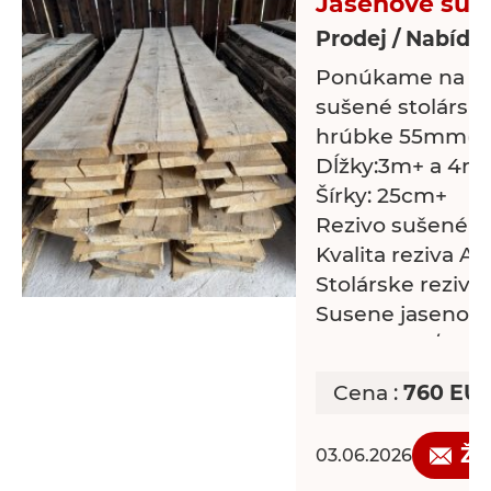
Jaseňové suš
Prodej / Nabídk
Ponúkame na pr
sušené stolárske
hrúbke 55mm(5
Dĺžky:3m+ a 4m
Šírky: 25cm+
Rezivo sušené p
Kvalita reziva A/
Stolárske rezivo
Susene jasenove
Cena 760€/m3(k
Momentálne
Cena :
760 EU
skladom/dostup
15m3(kubíkov) 
Žá
03.06.2026
jaseňa