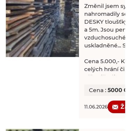
Změnil jsem sys
nahromadily se
DESKY tloušťky 
a 5m. Jsou perf
vzduchosuché, 
uskladněné... S1
Cena 5.000,- Kč/
celých hrání či v
případě zájmu j
omítnout/ohrani
Cena :
5000 C
dohoda.
Žá
11.06.2026
DESKA - PRKNO 