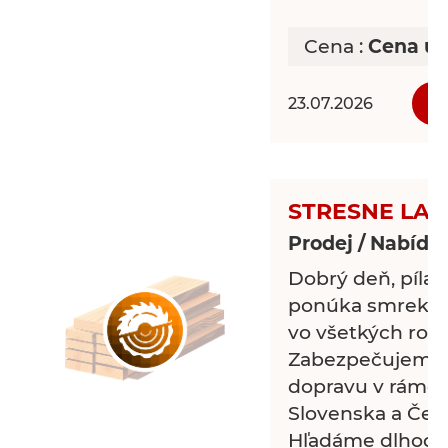
pevné a kvalitn
vhodné na:
Cena :
Cena uv
Strechy a krovy
23.07.2026
Debnenie
Altánky a prístr
Ploty, pergoly a
práce
STRESNE LAT
Prodej / Nabídk
⭐ Rovné, kvalitn
⭐ Výhodná cena
Dobrý deň, píl
⭐ Odber po doho
ponúka smrekové
množstvá
vo všetkých roz
Zabezpečujeme 
Objednávky a in
dopravu v rámci
724
Slovenska a Česk
Hľadáme dlhod