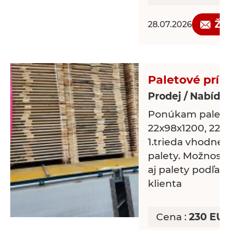
Žá
28.07.2026
Paletové prír
Prodej / Nabídk
Ponúkam paleto
22x98x1200, 22x
1.trieda vhodné 
palety. Možnosť 
aj palety podľa 
klienta
Cena :
230 EU