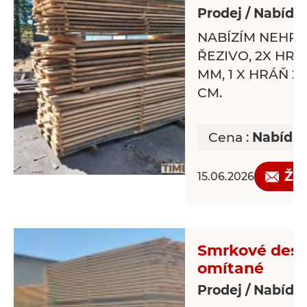
Prodej / Nabídk
NABÍZÍM NEHR
ŘEZIVO, 2X HRÁ
MM, 1 X HRÁŇ 2
CM.
Cena :
Nabídn
Žá
15.06.2026
Smrkové desky
omítané
Prodej / Nabídk