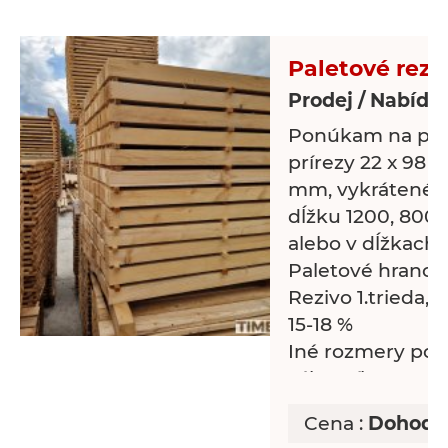
* Cena: 260e m3
Tel cislo. 09503
Paletové rezi
Prodej / Nabídk
Ponúkam na pre
prírezy 22 x 98 /9
mm, vykrátené 
dĺžku 1200, 800, 9
alebo v dĺžkach
Paletové hranol
Rezivo 1.trieda,
15-18 %
Iné rozmery pod
zákazníka.
Cena :
Dohodo