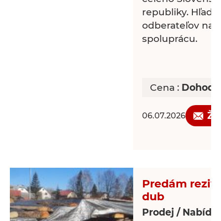
republiky. Hľad
odberateľov na 
spoluprácu.
Cena :
Dohodo
Žá
06.07.2026
Predám rezivo
dub
Prodej / Nabídk