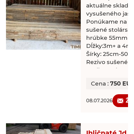
aktuálne sklad
vysušeného jaseň
Ponúkame na pr
sušené stolárske
hrúbke 55mm(5
Dĺžky:3m+ a 4m
Šírky: 25cm-50
Rezivo sušené p
Kvalita reziva A/
Stolárske rezivo
Cena :
750 EU
Susene jasenove
Cena 750€/m3(k
Žá
08.07.2026
Pri väčšom odb
zabezpečiť aj do
HR)
Odber nad 5m3, 
Ihličnaté Jd 