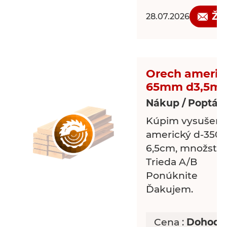
Žá
28.07.2026
Orech americ
65mm d3,5m
Nákup / Poptávk
Kúpim vysušený 
americký d-350c
6,5cm, množstvo
Trieda A/B
Ponúknite
Ďakujem.
Cena :
Dohodo