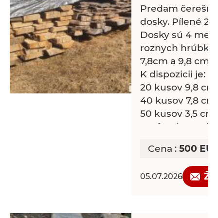
Predam čerešno
dosky. Pílené 20
Dosky sú 4 metr
roznych hrúbkac
7,8cm a 9,8 cm).
K dispozicii je:
20 kusov 9,8 cm
40 kusov 7,8 cm
50 kusov 3,5 cm
Preferujem odbe
naraz.
Cena :
500 EU
Žá
05.07.2026