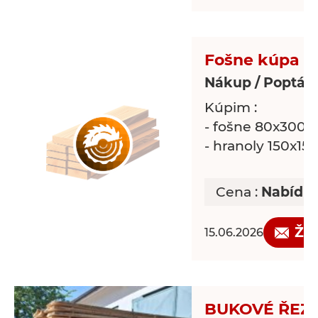
Fošne kúpa
Nákup / Poptávk
Kúpim :
- fošne 80x300 -
- hranoly 150x15
Cena :
Nabídn
Žá
15.06.2026
BUKOVÉ ŘEZ