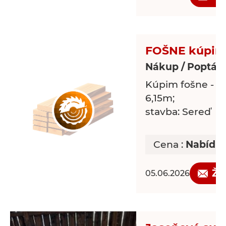
FOŠNE kúpi
Nákup / Poptávk
Kúpim fošne - 1
6,15m;
stavba: Sereď
Cena :
Nabídn
Žá
05.06.2026