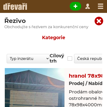
Řezivo
Obchodujte s řezivem za konkurenční ceny
Kategorie
Cílový
trh
hranol 78x98
Prodej / Nabídk
Prodám obalové 
ostrohranné hra
78x98x4000mm, o