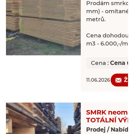
Prodám smrkové 
mm) - omítané. D
metrů.
Cena dohodou dle
m3 - 6.000,-/m3)
Cena :
Cena uv
Žá
11.06.2026
SMRK neomítan
TOTÁLNÍ VÝ
Prodej / Nabídk