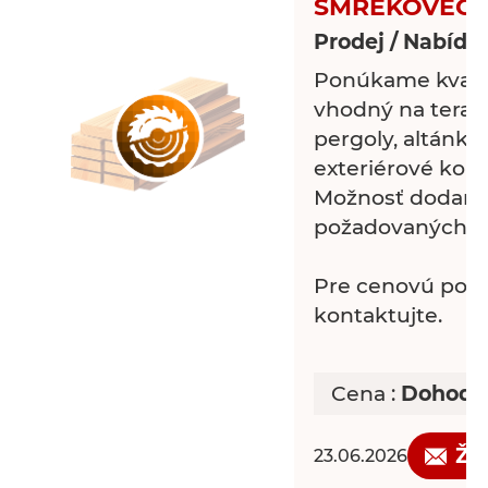
SMREKOVEC
Prodej / Nabídk
Ponúkame kvali
vhodný na terasy
pergoly, altánky,
exteriérové konš
Možnosť dodania
požadovaných r
Pre cenovú pon
kontaktujte.
Cena :
Dohodo
Žá
23.06.2026