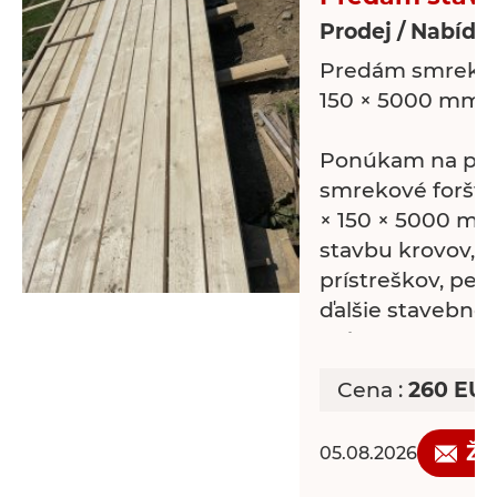
Prodej / Nabídk
Predám smrekové
150 × 5000 mm
Ponúkam na pred
smrekové foršty
× 150 × 5000 m
stavbu krovov, a
prístreškov, per
ďalšie stavebné 
práce.
Cena :
260 EU
* Rozmer: 55 × 
* Materiál: smre
Žá
05.08.2026
* Kvalitné a rovn
* Možnosť odber