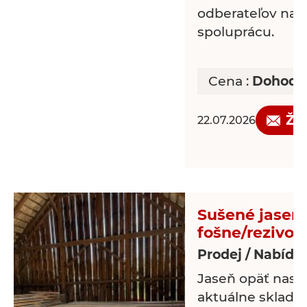
Neváhajte, kvalit
odberateľov na 
cenu sa dlho na 
spoluprácu.
Zavolajte ešte dn
svoj odber.
Cena :
Dohodo
Žá
22.07.2026
Sušené jaseň
fošne/rezivo
Prodej / Nabídk
Jaseň opäť nask
aktuálne sklad