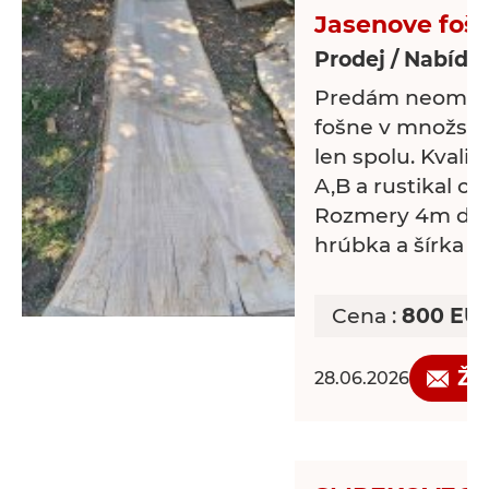
Jasenove foš
Prodej / Nabídk
Predám neomiet
fošne v množstv
len spolu. Kvalit
A,B a rustikal cc
Rozmery 4m dĺž
hrúbka a šírka o
Cena :
800 EU
Žá
28.06.2026