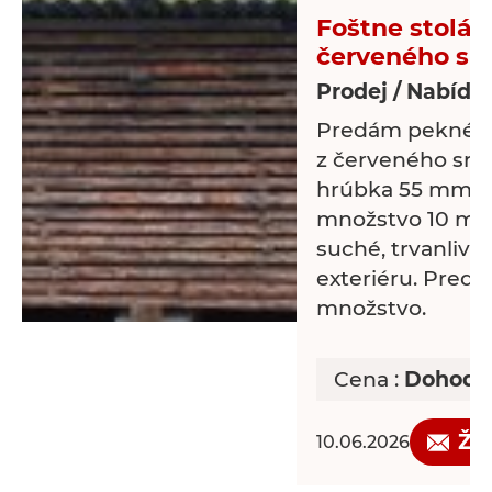
Foštne stolár
červeného sm
Prodej / Nabídk
Predám pekné st
z červeného smr
hrúbka 55 mm, d
množstvo 10 m 3
suché, trvanlivé
exteriéru. Pred
množstvo.
Cena :
Dohodo
Žá
10.06.2026