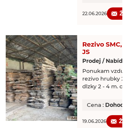
Žá
22.06.2026
Rezivo SMC, D
JS
Prodej / Nabídk
Ponukam vzduc
rezivo hrubky 25
dlzky 2 - 4 m. c
Cena :
Dohodo
Žá
19.06.2026