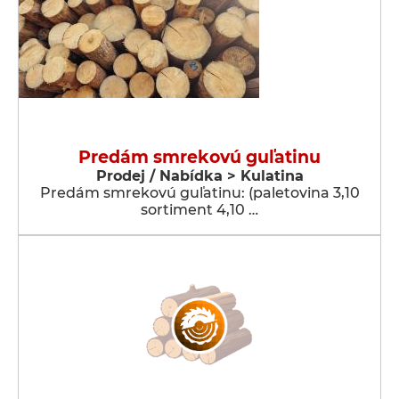
Predám smrekovú guľatinu
Prodej / Nabídka > Kulatina
Predám smrekovú guľatinu: (paletovina 3,10
sortiment 4,10 …