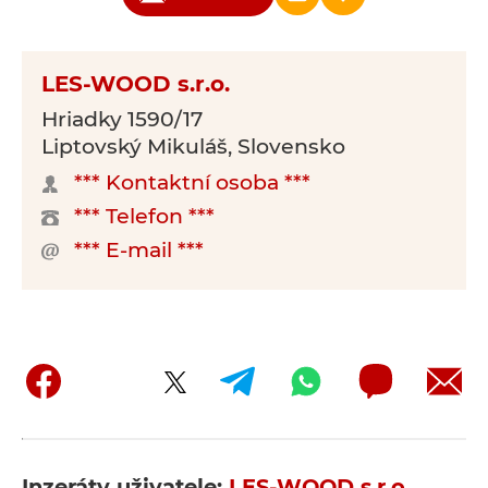
LES-WOOD s.r.o.
Hriadky 1590/17
Liptovský Mikuláš, Slovensko
*** Kontaktní osoba ***
*** Telefon ***
*** E-mail ***
Inzeráty uživatele:
LES-WOOD s.r.o.