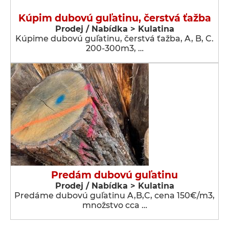
Kúpim dubovú guľatinu, čerstvá ťažba
Prodej / Nabídka > Kulatina
Kúpime dubovú guľatinu, čerstvá ťažba, A, B, C.
200-300m3, …
Predám dubovú guľatinu
Prodej / Nabídka > Kulatina
Predáme dubovú guľatinu A,B,C, cena 150€/m3,
množstvo cca …