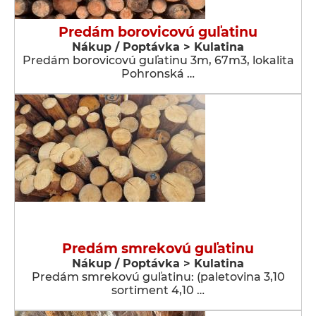
Predám borovicovú guľatinu
Nákup / Poptávka > Kulatina
Predám borovicovú guľatinu 3m, 67m3, lokalita
Pohronská …
Predám smrekovú guľatinu
Nákup / Poptávka > Kulatina
Predám smrekovú guľatinu: (paletovina 3,10
sortiment 4,10 …