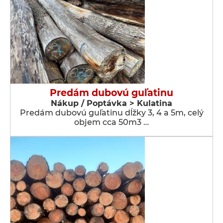
Predám dubovú guľatinu
Nákup / Poptávka > Kulatina
Predám dubovú guľatinu dĺžky 3, 4 a 5m, celý
objem cca 50m3 …