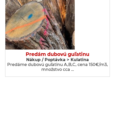
Predám dubovú guľatinu
Nákup / Poptávka > Kulatina
Predáme dubovú guľatinu A,B,C, cena 150€/m3,
množstvo cca …