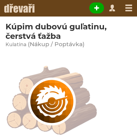
Kúpim dubovú guľatinu,
čerstvá ťažba
(Nákup / Poptávka)
Kulatina