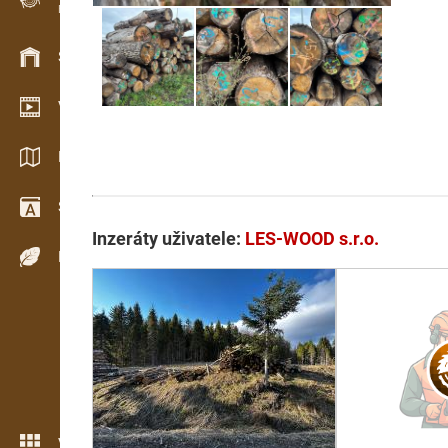
Evidence dřeva v terénu
Skladové hospodářství
Video showroom
Katalogy / Brožury
Slovník
Inzeráty uživatele:
LES-WOOD s.r.o.
Dřeviny
Více možností