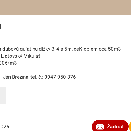
u
dubovú guľatinu dĺžky 3, 4 a 5m, celý objem cca 50m3
a Liptovský Mikuláš
100€/m3
: Ján Brezina, tel. č.: 0947 950 376
:
2025
Žádost