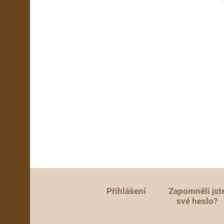
Přihlášení
Zapomněli jst
své heslo?