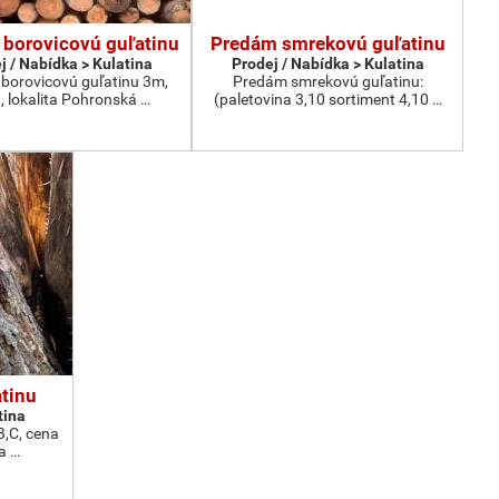
borovicovú guľatinu
Predám smrekovú guľatinu
j / Nabídka > Kulatina
Prodej / Nabídka > Kulatina
borovicovú guľatinu 3m,
Predám smrekovú guľatinu:
 lokalita Pohronská …
(paletovina 3,10 sortiment 4,10 …
tinu
tina
,C, cena
a …