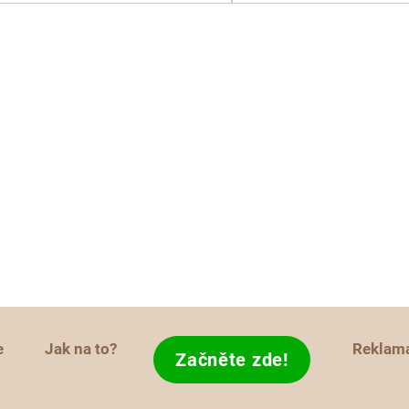
e
Jak na to?
Reklam
Začněte zde!