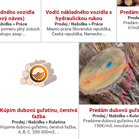
adného vozidla
Vodič nákladného vozidla s
Predám 
ový náves)
hydraulickou rukou
Prode
Predám 
abídka > Práce
Prodej / Nabídka > Práce
67m3,
 pomeru plný úväzok
Miesto práce Slovenská republika,
stupu asap …
Česká republika, Nemecko …
Kúpim dubovú guľatinu, čerstvá
Predám dubovú guľa
ťažba
Prodej / Nabídka > Kula
Predáme dubovú guľatinu A,B
Prodej / Nabídka > Kulatina
150€/m3, množstvo cc
Kúpime dubovú guľatinu, čerstvá ťažba,
A, B, C. 200-300m3, …