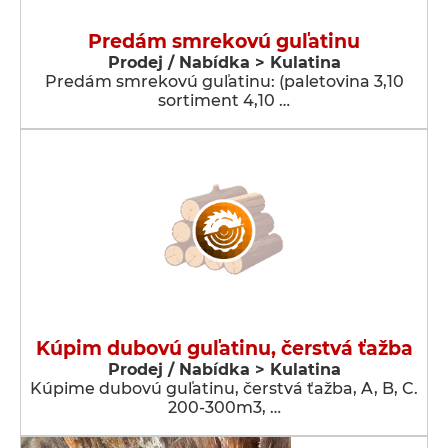
Predám smrekovú guľatinu
Prodej / Nabídka > Kulatina
Predám smrekovú guľatinu: (paletovina 3,10
sortiment 4,10 …
Kúpim dubovú guľatinu, čerstvá ťažba
Prodej / Nabídka > Kulatina
Kúpime dubovú guľatinu, čerstvá ťažba, A, B, C.
200-300m3, …