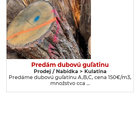
Predám dubovú guľatinu
Prodej / Nabídka > Kulatina
Predáme dubovú guľatinu A,B,C, cena 150€/m3,
množstvo cca …