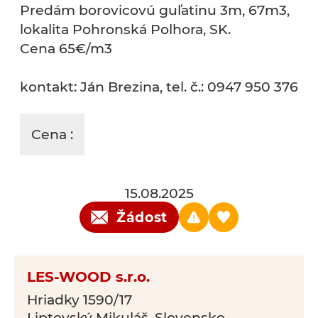
Predám borovicovú guľatinu 3m, 67m3,
lokalita Pohronská Polhora, SK.
Cena 65€/m3
kontakt: Ján Brezina, tel. č.: 0947 950 376
Cena :
15.08.2025
Žádost
LES-WOOD s.r.o.
Hriadky 1590/17
Liptovský Mikuláš, Slovensko