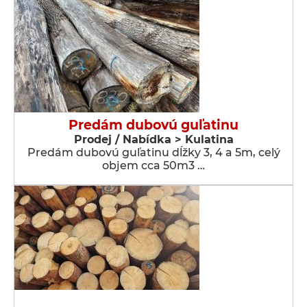
Predám dubovú guľatinu
Prodej / Nabídka > Kulatina
Predám dubovú guľatinu dĺžky 3, 4 a 5m, celý
objem cca 50m3 …