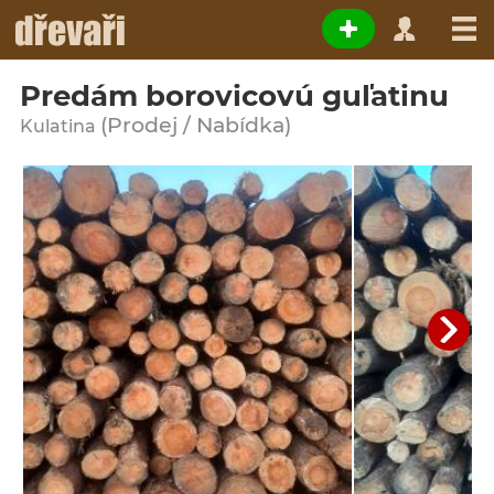
Predám borovicovú guľatinu
(Prodej / Nabídka)
Kulatina