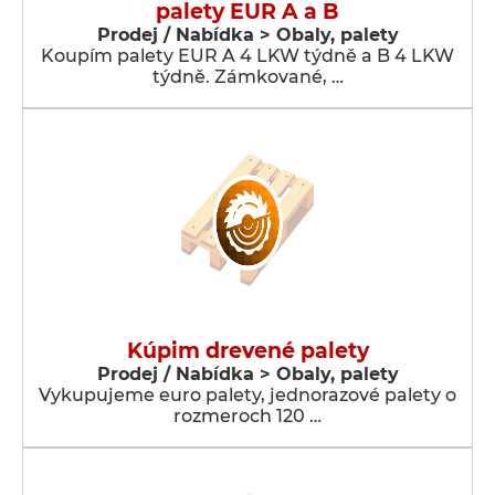
palety EUR A a B
Prodej / Nabídka > Obaly, palety
Koupím palety EUR A 4 LKW týdně a B 4 LKW
týdně. Zámkované, …
Kúpim drevené palety
Prodej / Nabídka > Obaly, palety
Vykupujeme euro palety, jednorazové palety o
rozmeroch 120 …