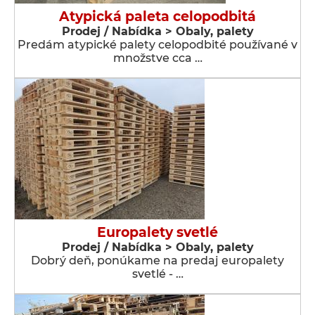
Atypická paleta celopodbitá
Prodej / Nabídka > Obaly, palety
Predám atypické palety celopodbité používané v
množstve cca …
Europalety svetlé
Prodej / Nabídka > Obaly, palety
Dobrý deň, ponúkame na predaj europalety
svetlé - …