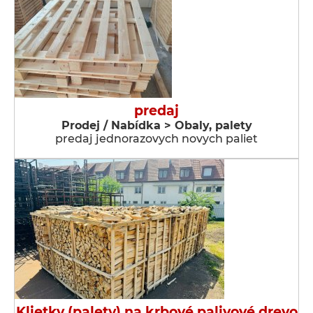
predaj
Prodej / Nabídka > Obaly, palety
predaj jednorazovych novych paliet
Klietky (palety) na krbové palivové drevo