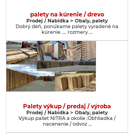
palety na kúrenie / drevo
Prodej / Nabídka > Obaly, palety
Dobrý deň, ponúkame palety vyradené na
kúrenie .... rozmery …
Palety výkup / predaj / výroba
Prodej / Nabídka > Obaly, palety
Výkup paliet NITRA a okolie :Obhliadka /
nacenenie / odvoz …