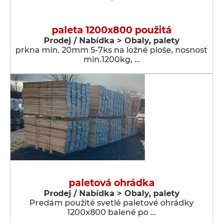
paleta 1200x800 použitá
Prodej / Nabídka > Obaly, palety
prkna min. 20mm 5-7ks na ložné ploše, nosnost
min.1200kg, …
paletová ohrádka
Prodej / Nabídka > Obaly, palety
Predám použité svetlé paletové ohrádky
1200x800 balené po …