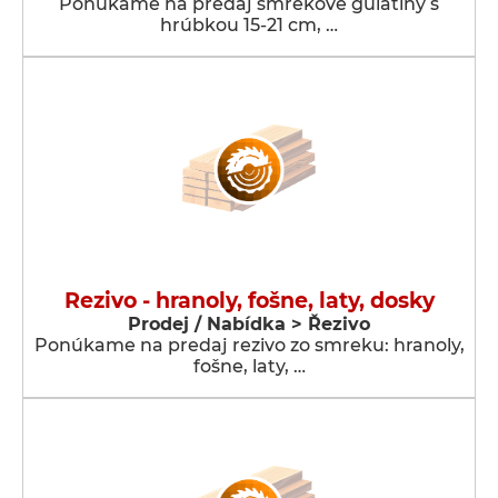
Ponúkame na predaj smrekové guľatiny s
hrúbkou 15-21 cm, …
Rezivo - hranoly, fošne, laty, dosky
Prodej / Nabídka > Řezivo
Ponúkame na predaj rezivo zo smreku: hranoly,
fošne, laty, …