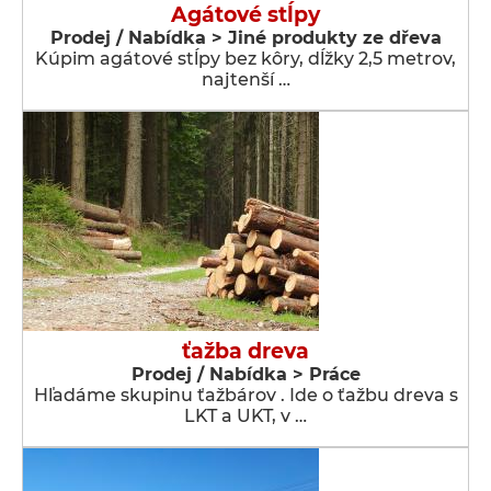
Agátové stĺpy
Prodej / Nabídka > Jiné produkty ze dřeva
Kúpim agátové stĺpy bez kôry, dĺžky 2,5 metrov,
najtenší …
ťažba dreva
Prodej / Nabídka > Práce
Hľadáme skupinu ťažbárov . Ide o ťažbu dreva s
LKT a UKT, v …