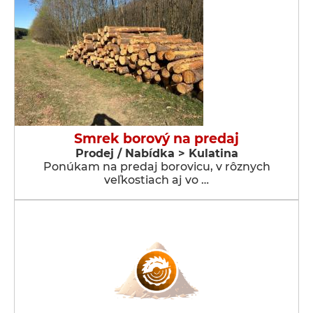
Smrek borový na predaj
Prodej / Nabídka > Kulatina
Ponúkam na predaj borovicu, v rôznych
veľkostiach aj vo …