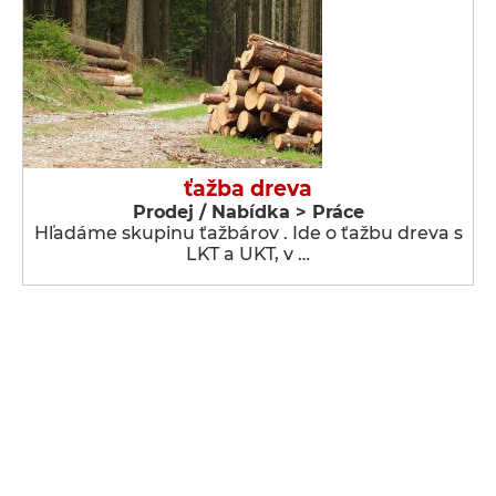
ťažba dreva
Prodej / Nabídka > Práce
Hľadáme skupinu ťažbárov . Ide o ťažbu dreva s
LKT a UKT, v …