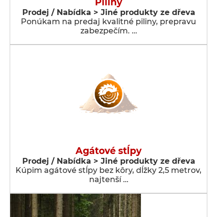
Piliny
Prodej / Nabídka > Jiné produkty ze dřeva
Ponúkam na predaj kvalitné piliny, prepravu
zabezpečím. …
Agátové stĺpy
Prodej / Nabídka > Jiné produkty ze dřeva
Kúpim agátové stĺpy bez kôry, dĺžky 2,5 metrov,
najtenší …