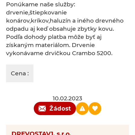
Ponúkame naše služby:
drvenie,štiepkovanie
konárov,kríkov,haluzín a iného drevného
odpadu aj keď obsahuje zbytky kovu.
Podľa dohody platba môže byť aj
získaným materiálom. Drvenie
vykonávame drvičkou Crambo 5200.
Cena :
10.02.2023
Žádost
DREVOSTAV1, s.r.o.