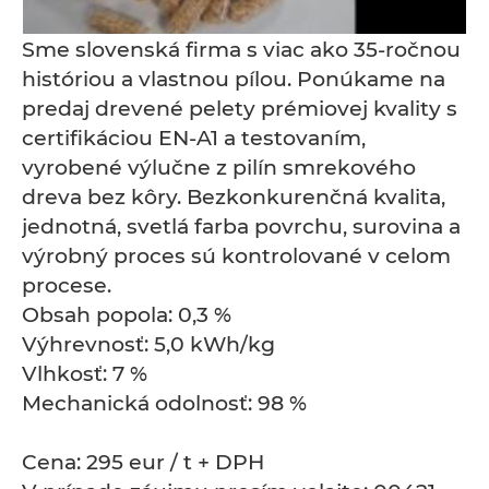
Sme slovenská firma s viac ako 35-ročnou
históriou a vlastnou pílou. Ponúkame na
predaj drevené pelety prémiovej kvality s
certifikáciou EN-A1 a testovaním,
vyrobené výlučne z pilín smrekového
dreva bez kôry. Bezkonkurenčná kvalita,
jednotná, svetlá farba povrchu, surovina a
výrobný proces sú kontrolované v celom
procese.
Obsah popola: 0,3 %
Výhrevnosť: 5,0 kWh/kg
Vlhkosť: 7 %
Mechanická odolnosť: 98 %
Cena: 295 eur / t + DPH