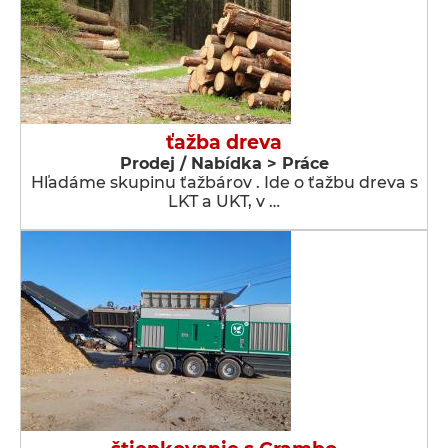
ťažba dreva
Prodej / Nabídka > Práce
Hľadáme skupinu ťažbárov . Ide o ťažbu dreva s
LKT a UKT, v …