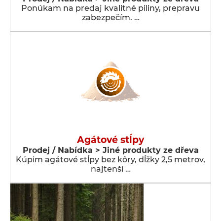
Ponúkam na predaj kvalitné piliny, prepravu
zabezpečím. …
Agátové stĺpy
Prodej / Nabídka > Jiné produkty ze dřeva
Kúpim agátové stĺpy bez kôry, dĺžky 2,5 metrov,
najtenší …