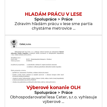
HLADÁM PRÁCU V LESE
Spolupráce > Práce
Zdravím hľadám prácu v lese sme partia
chystáme metrovice …
Výberové konanie OLH
Spolupráce > Práce
Obhospodarovateľ lesa Ceter, s.r.o. vyhlasuje
výberové …