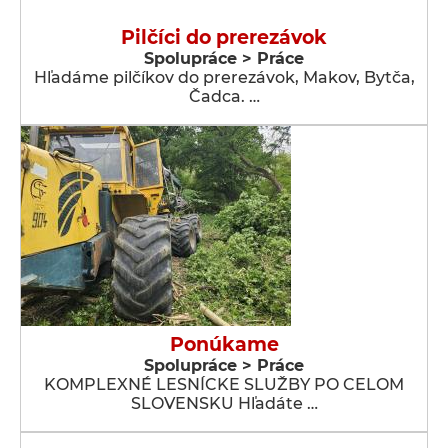
Pilčíci do prerezávok
Spolupráce > Práce
Hľadáme pilčíkov do prerezávok, Makov, Bytča,
Čadca. …
Ponúkame
Spolupráce > Práce
KOMPLEXNÉ LESNÍCKE SLUŽBY PO CELOM
SLOVENSKU Hľadáte …