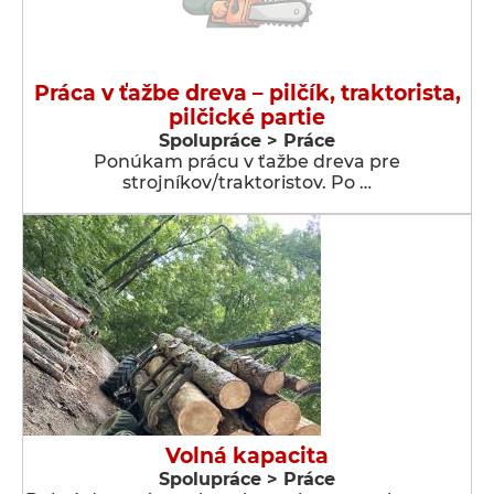
Práca v ťažbe dreva – pilčík, traktorista,
pilčické partie
Spolupráce > Práce
Ponúkam prácu v ťažbe dreva pre
strojníkov/traktoristov. Po …
Volná kapacita
Spolupráce > Práce