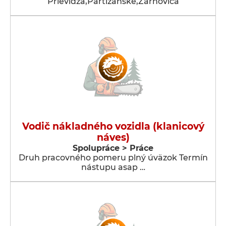
Prievidza,Partizánske,Žarnovica
Vodič nákladného vozidla (klanicový
náves)
Spolupráce > Práce
Druh pracovného pomeru plný úväzok Termín
nástupu asap …