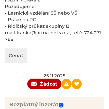
Požadujeme:
- Lesnické vzdělání SŠ nebo VŠ
- Práce na PC
- Řidičský průkaz skupiny B
mail: kanka@firma-petra.cz , tel.č. 724 271
768
Cena :
25.11.2025
Žádost
Bezplatný inzerát