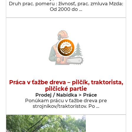
Druh prac. pomeru : živnosť, prac. zmluva Mzda:
Od 2000 do …
Práca v ťažbe dreva – pilčík, traktorista,
pilčické partie
Prodej / Nabídka > Práce
Ponúkam prácu v ťažbe dreva pre
strojníkov/traktoristov. Po …