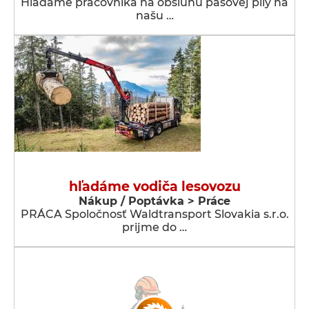
Hľadáme pracovníka na obsluhu pásovej píly na
našu …
hľadáme vodiča lesovozu
Nákup / Poptávka > Práce
PRÁCA Spoločnosť Waldtransport Slovakia s.r.o.
prijme do …