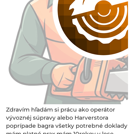
Zdravím hľadám si prácu ako operátor
vývoznéj súpravy alebo Harverstora
poprípade bagra všetky potrebné doklady
mám platné prax mám 10rokov v lese