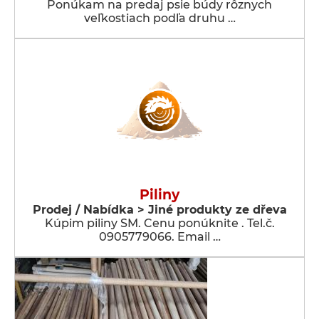
Ponúkam na predaj psie búdy rôznych
veľkostiach podľa druhu …
Piliny
Prodej / Nabídka > Jiné produkty ze dřeva
Kúpim piliny SM. Cenu ponúknite . Tel.č.
0905779066. Email …