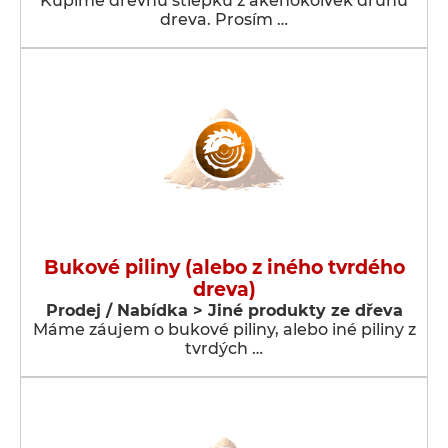
Kúpime drevnú štiepku z akéhokoľvek druhu
dreva. Prosím …
Bukové piliny (alebo z iného tvrdého
dreva)
Prodej / Nabídka > Jiné produkty ze dřeva
Máme záujem o bukové piliny, alebo iné piliny z
tvrdých …