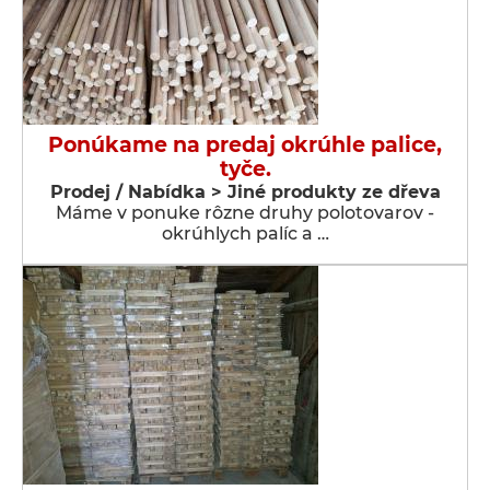
Ponúkame na predaj okrúhle palice,
tyče.
Prodej / Nabídka > Jiné produkty ze dřeva
Máme v ponuke rôzne druhy polotovarov -
okrúhlych palíc a …