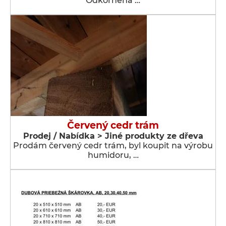
Odkôrnená …
Červený cedr trám
Prodej / Nabídka > Jiné produkty ze dřeva
Prodám červený cedr trám, byl koupit na výrobu
humidoru, …