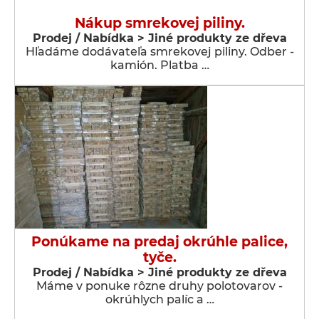
Nákup smrekovej piliny.
Prodej / Nabídka > Jiné produkty ze dřeva
Hľadáme dodávateľa smrekovej piliny. Odber -
kamión. Platba …
Ponúkame na predaj okrúhle palice,
tyče.
Prodej / Nabídka > Jiné produkty ze dřeva
Máme v ponuke rôzne druhy polotovarov -
okrúhlych palíc a …