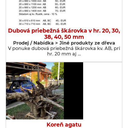
Dubová priebežná škárovka v hr. 20, 30,
38, 40, 50 mm
Prodej / Nabídka > Jiné produkty ze dřeva
V ponuke dubová priebežná škárovka kv. AB, pri
hr. 20 mm aj …
Koreň agatu