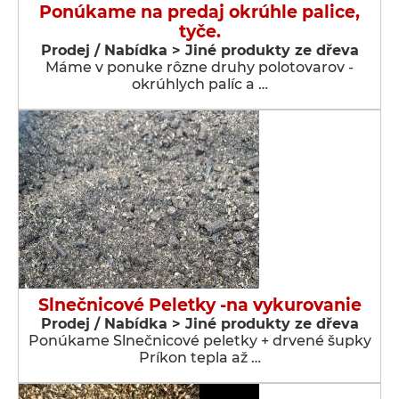
Ponúkame na predaj okrúhle palice,
tyče.
Prodej / Nabídka > Jiné produkty ze dřeva
Máme v ponuke rôzne druhy polotovarov -
okrúhlych palíc a …
Slnečnicové Peletky -na vykurovanie
Prodej / Nabídka > Jiné produkty ze dřeva
Ponúkame Slnečnicové peletky + drvené šupky
Príkon tepla až …