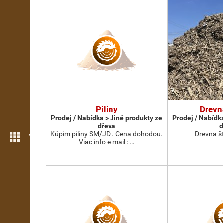
Piliny
Drevn
Prodej / Nabídka > Jiné produkty ze
Prodej / Nabídk
dřeva
d
Kúpim piliny SM/JD . Cena dohodou.
Drevna š
Více možností
Viac info e-mail : …