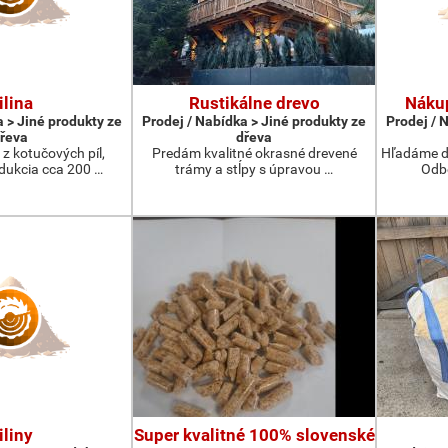
ilina
Rustikálne drevo
Nákup
a > Jiné produkty ze
Prodej / Nabídka > Jiné produkty ze
Prodej / 
řeva
dřeva
 z kotučových píl,
Predám kvalitné okrasné drevené
Hľadáme do
ukcia cca 200 …
trámy a stĺpy s úpravou …
Odbe
iliny
Super kvalitné 100% slovenské