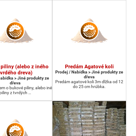
piliny (alebo z iného
Predám Agatové koli
tvrdého dreva)
Prodej / Nabídka > Jiné produkty ze
dřeva
Nabídka > Jiné produkty ze
Predám agatové koli 3m dlžka od 12
dřeva
do 25 cm hrúbka.
 o bukové piliny, alebo iné
piliny z tvrdých …