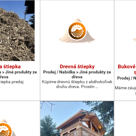
a štiepka
Drevná štiepky
Bukové 
a > Jiné produkty ze
Prodej / Nabídka > Jiné produkty ze
řeva
dřeva
Prodej / 
tiepka predaj
Kúpime drevnú štiepku z akéhokoľvek
druhu dreva. Prosím …
Máme záujem