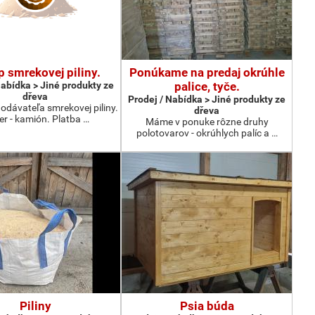
 smrekovej piliny.
Ponúkame na predaj okrúhle
Nabídka > Jiné produkty ze
palice, tyče.
dřeva
Prodej / Nabídka > Jiné produkty ze
dávateľa smrekovej piliny.
dřeva
r - kamión. Platba …
Máme v ponuke rôzne druhy
polotovarov - okrúhlych palíc a …
Piliny
Psia búda