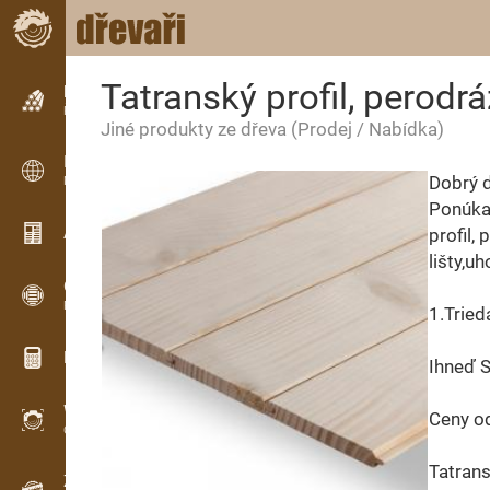
Tatranský profil, perodr
Inzerce
Řádková inzerce
Jiné produkty ze dřeva
(Prodej / Nabídka)
Inzerce
Dobrý d
Mezinárodní inzerce
Ponúkam
Aktuality / Články
profil,
lišty,uh
OPTI-TIMB
Pořezová schémata
1.Tried
Dřevařské kalkulačky
Ihneď 
WoodProfi
Ceny o
Objem dřeva s AI
Tatrans
Záznamník