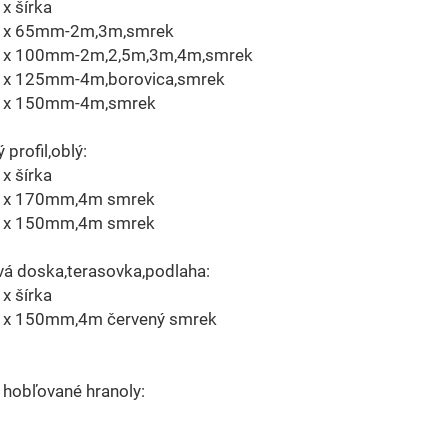
x šírka
 x 65mm-2m,3m,smrek
 x 100mm-2m,2,5m,3m,4m,smrek
x 125mm-4m,borovica,smrek
 x 150mm-4m,smrek
 profil,oblý:
x šírka
 x 170mm,4m smrek
 x 150mm,4m smrek
vá doska,terasovka,podlaha:
x šírka
x 150mm,4m červený smrek
 hobľované hranoly:
m
m