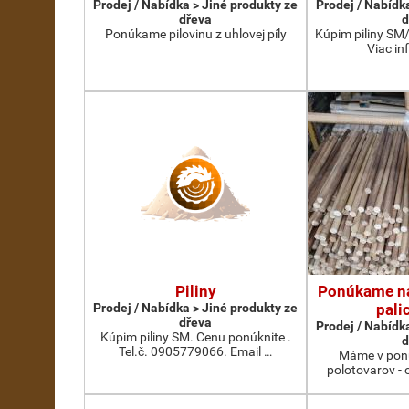
Prodej / Nabídka > Jiné produkty ze
Prodej / Nabídk
dřeva
d
Ponúkame pilovinu z uhlovej píly
Kúpim piliny SM
Viac inf
Piliny
Ponúkame na
Prodej / Nabídka > Jiné produkty ze
palic
dřeva
Prodej / Nabídk
Kúpim piliny SM. Cenu ponúknite .
d
Tel.č. 0905779066. Email …
Máme v ponu
polotovarov - 