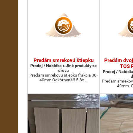
Predám smrekovú štiepku
Predám dvoj
Prodej / Nabídka > Jiné produkty ze
TOS 
dřeva
Prodej / Nabídk
Predám smrekovú štiepku frakcia 30-
d
40mm Odkôrnená!! 5-8x …
Predám smrekovú
40mm. O