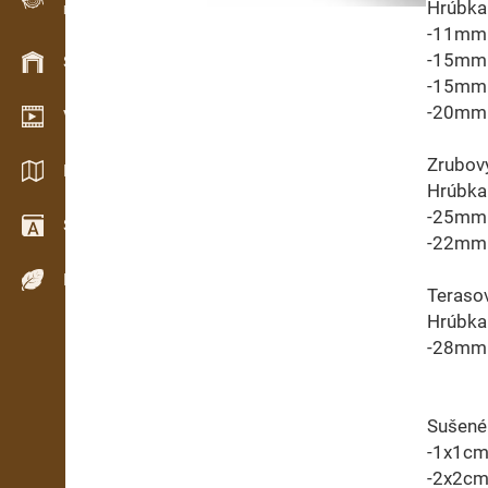
Hrúbka 
Evidence dřeva v terénu
-11mm
-15mm
Skladové hospodářství
-15mm 
-20mm
Video showroom
Zrubový
Katalogy / Brožury
Hrúbka 
-25mm
Slovník
-22mm
Dřeviny
Teraso
Hrúbka 
-28mm 
Sušené
-1x1c
-2x2c