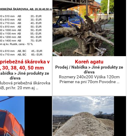
priebežná škárovka v
Koreň agatu
0, 30, 38, 40, 50 mm
Prodej / Nabídka > Jiné produkty ze
dřeva
Nabídka > Jiné produkty ze
Rozmery 240x200 Výška 120cm
dřeva
Priemer na pni 70cm Povodne …
dubová priebežná škárovka
AB, pri hr. 20 mm aj …