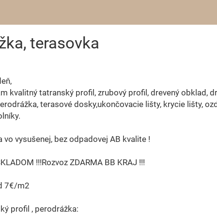
ážka, terasovka
eň,
 kvalitný tatranský profil, zrubový profil, drevený obklad, d
 perodrážka, terasové dosky,ukončovacie lišty, krycie lišty, o
olníky.
a vo vysušenej, bez odpadovej AB kvalite !
SKLADOM !!!Rozvoz ZDARMA BB KRAJ !!!
d 7€/m2
ký profil , perodrážka: