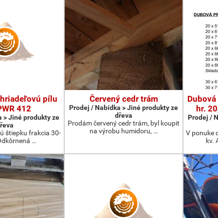
hriadeľovú pílu
Červený cedr trám
Dubová 
PWR 412
Prodej / Nabídka > Jiné produkty ze
hr. 2
dřeva
a > Jiné produkty ze
Prodej / 
Prodám červený cedr trám, byl koupit
řeva
na výrobu humidoru, …
 štiepku frakcia 30-
V ponuke 
dkôrnená …
kv. 