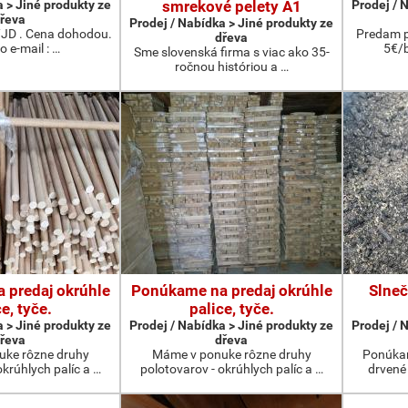
a > Jiné produkty ze
smrekové pelety A1
Prodej / 
řeva
Prodej / Nabídka > Jiné produkty ze
/JD . Cena dohodou.
Predam pi
dřeva
o e-mail : …
5€/b
Sme slovenská firma s viac ako 35-
ročnou históriou a …
 predaj okrúhle
Ponúkame na predaj okrúhle
Slneč
e, tyče.
palice, tyče.
a > Jiné produkty ze
Prodej / Nabídka > Jiné produkty ze
Prodej / 
řeva
dřeva
ke rôzne druhy
Máme v ponuke rôzne druhy
Ponúkam
okrúhlych palíc a …
polotovarov - okrúhlych palíc a …
drvené 