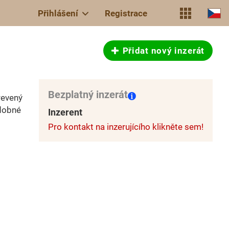
Přihlášení
Registrace
Přidat nový inzerát
Bezplatný inzerát
revený
zdobné
Inzerent
Pro kontakt na inzerujícího klikněte sem!