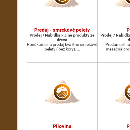
Predaj - smrekové pelety
P
Prodej / Nabídka > Jiné produkty ze
Prodej / Nabídk
dřeva
d
Ponúkame na predaj kvalitné smrekové
Predám pilinu
pelety ( bez kôry). …
mesačná prod
Pilovina
P