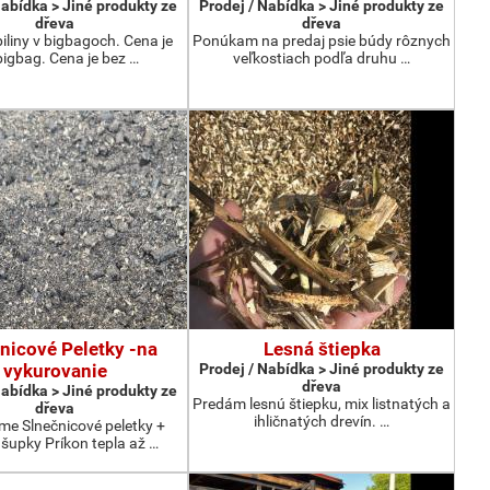
Nabídka > Jiné produkty ze
Prodej / Nabídka > Jiné produkty ze
dřeva
dřeva
liny v bigbagoch. Cena je
Ponúkam na predaj psie búdy rôznych
igbag. Cena je bez …
veľkostiach podľa druhu …
nicové Peletky -na
Lesná štiepka
vykurovanie
Prodej / Nabídka > Jiné produkty ze
dřeva
Nabídka > Jiné produkty ze
Predám lesnú štiepku, mix listnatých a
dřeva
ihličnatých drevín. …
e Slnečnicové peletky +
šupky Príkon tepla až …