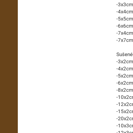
-3x3c
-4x4c
-5x5c
-6x6c
-7x4c
-7x7c
Sušené
-3x2c
-4x2c
-5x2c
-6x2c
-8x2c
-10x2
-12x2
-15x2
-20x2
-10x3
-12x3