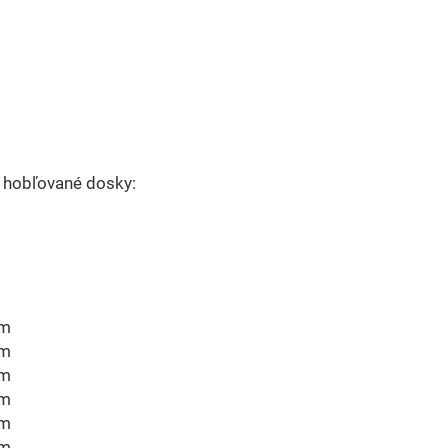
m
m
m
m
m
m
 hobľované dosky:
m
m
m
m
m
cm
cm
cm
cm
cm
cm