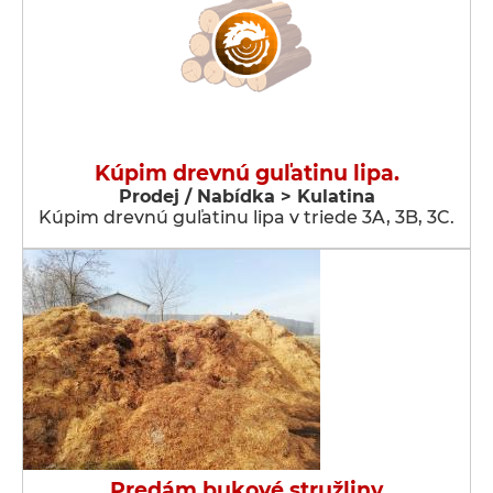
Kúpim drevnú guľatinu lipa.
Prodej / Nabídka > Kulatina
Kúpim drevnú guľatinu lipa v triede 3A, 3B, 3C.
Predám bukové stružliny