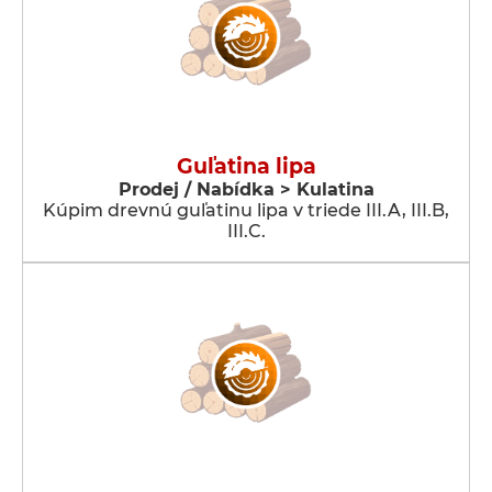
Guľatina lipa
Prodej / Nabídka > Kulatina
Kúpim drevnú guľatinu lipa v triede III.A, III.B,
III.C.