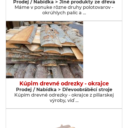
Prodej / Nabídka > Jiné produkty ze dřeva
Máme v ponuke rôzne druhy polotovarov -
okrúhlych palíc a …
Kúpim drevné odrezky - okrajce
Prodej / Nabídka > Dřevoobráběcí stroje
Kúpim drevné odrezky - okrajce z piliarskej
výroby, viď …