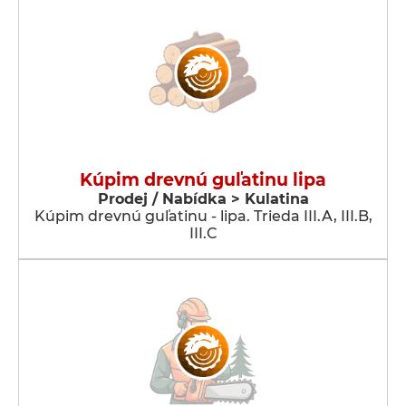
Kúpim drevnú guľatinu lipa
Prodej / Nabídka > Kulatina
Kúpim drevnú guľatinu - lipa. Trieda III.A, III.B,
III.C