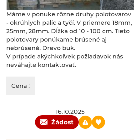
Máme v ponuke rôzne druhy polotovarov
- okrúhlych palíc a tyčí. V priemere 18mm,
25mm, 28mm. Dĺžka od 10 - 100 cm. Tieto
polotovary ponúkame brúsené aj
nebrúsené. Drevo buk.
V prípade akýchkoľvek požiadavok nás
neváhajte kontaktovať.
Cena :
16.10.2025
Žádost