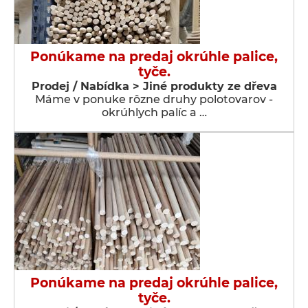
Ponúkame na predaj okrúhle palice,
tyče.
Prodej / Nabídka > Jiné produkty ze dřeva
Máme v ponuke rôzne druhy polotovarov -
okrúhlych palíc a …
Ponúkame na predaj okrúhle palice,
tyče.