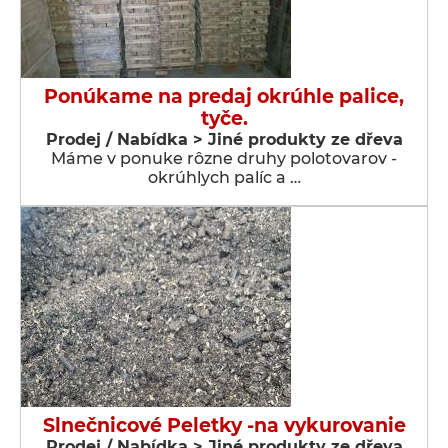
Ponúkame na predaj okrúhle palice,
tyče.
Prodej / Nabídka > Jiné produkty ze dřeva
Máme v ponuke rôzne druhy polotovarov -
okrúhlych palíc a …
Slnečnicové Peletky -na vykurovanie
Prodej / Nabídka > Jiné produkty ze dřeva