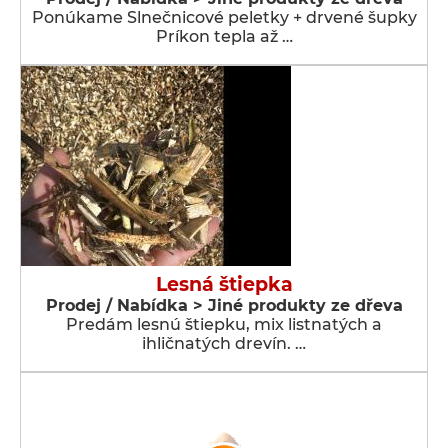
Ponúkame Slnečnicové peletky + drvené šupky
Príkon tepla až …
Lesná štiepka
Prodej / Nabídka > Jiné produkty ze dřeva
Predám lesnú štiepku, mix listnatých a
ihličnatých drevín. …