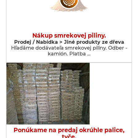
Nákup smrekovej piliny.
Prodej / Nabídka > Jiné produkty ze dřeva
Hľadáme dodávateľa smrekovej piliny. Odber -
kamión. Platba …
Ponúkame na predaj okrúhle palice,
tyče.