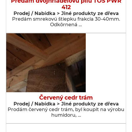
Predám dvojhriadeľovú pílu TOS PWR
412
Prodej / Nabídka > Jiné produkty ze dřeva
Predám smrekovú štiepku frakcia 30-40mm.
Odkôrnená …
Červený cedr trám
Prodej / Nabídka > Jiné produkty ze dřeva
Prodám červený cedr trám, byl koupit na výrobu
humidoru, …