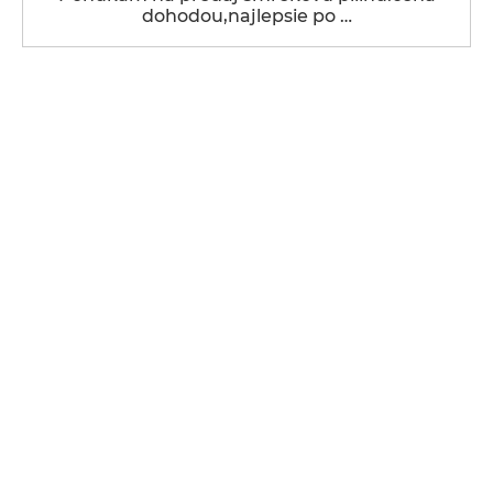
dohodou,najlepsie po …