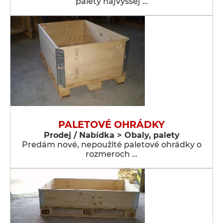
palety najvyššej …
PALETOVÉ OHRÁDKY
Prodej / Nabídka > Obaly, palety
Predám nové, nepoužité paletové ohrádky o
rozmeroch …