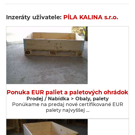
Inzeráty uživatele:
PÍLA KALINA s.r.o.
Ponuka EUR paliet a paletových ohrádok
Prodej / Nabídka > Obaly, palety
Ponúkame na predaj nové certifikované EUR
palety najvyššej …