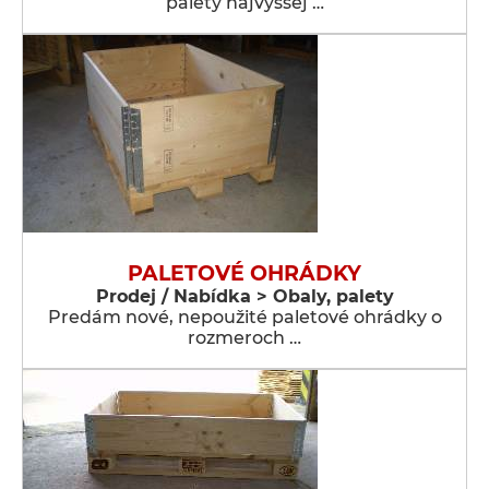
palety najvyššej …
PALETOVÉ OHRÁDKY
Prodej / Nabídka > Obaly, palety
Predám nové, nepoužité paletové ohrádky o
rozmeroch …