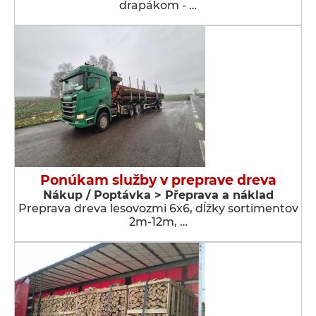
drapákom - …
Ponúkam služby v preprave dreva
Nákup / Poptávka > Přeprava a náklad
Preprava dreva lesovozmi 6x6, dĺžky sortimentov
2m-12m, …