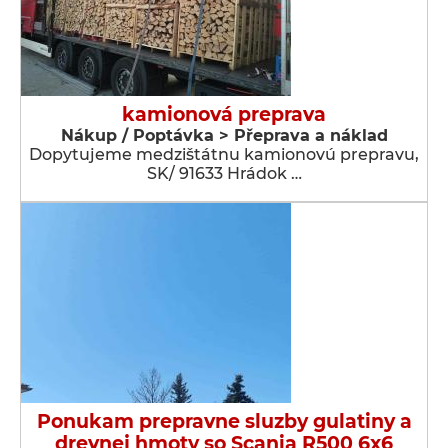
kamionová preprava
Nákup / Poptávka > Přeprava a náklad
Dopytujeme medzištátnu kamionovú prepravu,
SK/ 91633 Hrádok …
Ponukam prepravne sluzby gulatiny a
drevnej hmoty so Scania R500 6x6