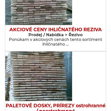
AKCIOVÉ CENY IHLIČNATÉHO REZIVA
Prodej / Nabídka > Řezivo
Ponúkam v akciových cenách tento sortiment
ihličnatého …
PALETOVÉ DOSKY, PRÍREZY ostrohranné