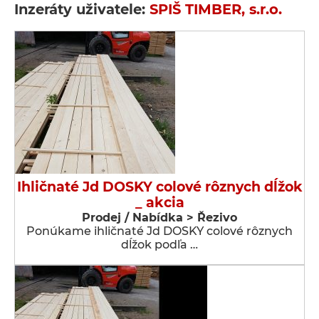
Inzeráty uživatele:
SPIŠ TIMBER, s.r.o.
Ihličnaté Jd DOSKY colové rôznych dĺžok
_ akcia
Prodej / Nabídka > Řezivo
Ponúkame ihličnaté Jd DOSKY colové rôznych
dĺžok podľa …