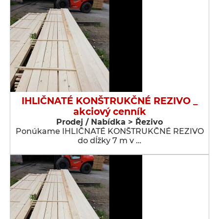
IHLIČNATÉ KONŠTRUKČNÉ REZIVO _
akciový cenník
Prodej / Nabídka > Řezivo
Ponúkame IHLIČNATÉ KONŠTRUKČNÉ REZIVO
do dĺžky 7 m v …