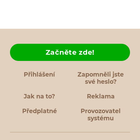
Začněte zde!
Přihlášení
Zapomněli jste
své heslo?
Jak na to?
Reklama
Předplatné
Provozovatel
systému