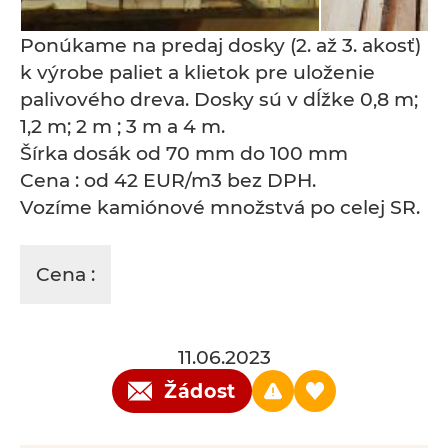
Ponúkame na predaj dosky (2. až 3. akosť)
k výrobe paliet a klietok pre uloženie
palivového dreva. Dosky sú v dĺžke 0,8 m;
1,2 m; 2 m ; 3 m a 4 m.
Šírka dosák od 70 mm do 100 mm
Cena : od 42 EUR/m3 bez DPH.
Vozíme kamiónové množstvá po celej SR.
Cena :
11.06.2023
Žádost