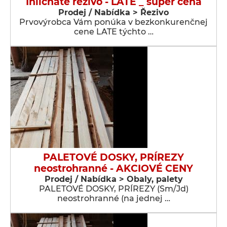
Ihličnaté rezivo - LATE _ super cena
Prodej / Nabídka > Řezivo
Prvovýrobca Vám ponúka v bezkonkurenčnej
cene LATE týchto …
PALETOVÉ DOSKY, PRÍREZY
neostrohranné - AKCIOVÉ CENY
Prodej / Nabídka > Obaly, palety
PALETOVÉ DOSKY, PRÍREZY (Sm/Jd)
neostrohranné (na jednej …