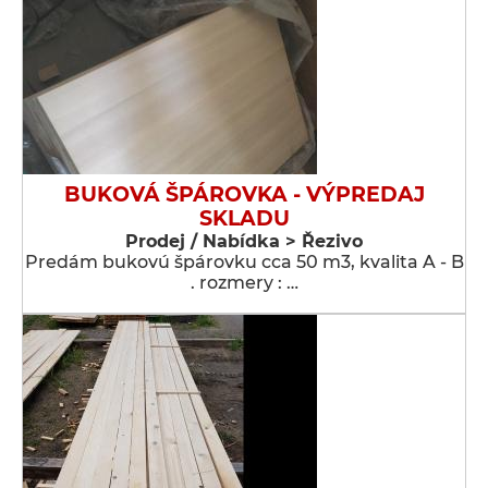
BUKOVÁ ŠPÁROVKA - VÝPREDAJ
SKLADU
Prodej / Nabídka > Řezivo
Predám bukovú špárovku cca 50 m3, kvalita A - B
. rozmery : …