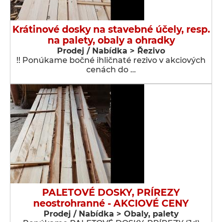
Krátinové dosky na stavebné účely, resp.
na palety, obaly a ohradky
Prodej / Nabídka > Řezivo
!! Ponúkame bočné ihličnaté rezivo v akciových
cenách do …
PALETOVÉ DOSKY, PRÍREZY
neostrohranné - AKCIOVÉ CENY
Prodej / Nabídka > Obaly, palety