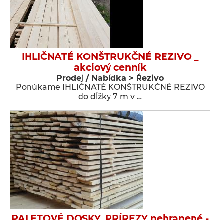
IHLIČNATÉ KONŠTRUKČNÉ REZIVO _
akciový cenník
Prodej / Nabídka > Řezivo
Ponúkame IHLIČNATÉ KONŠTRUKČNÉ REZIVO
do dĺžky 7 m v …
PALETOVÉ DOSKY, PRÍREZY nehranené -