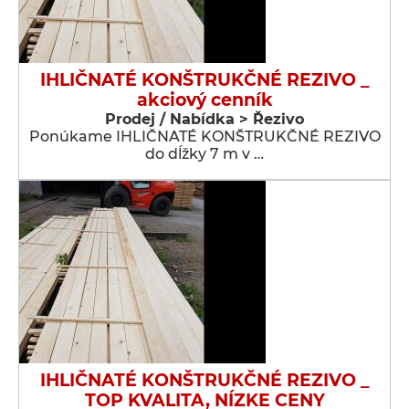
IHLIČNATÉ KONŠTRUKČNÉ REZIVO _
akciový cenník
Prodej / Nabídka > Řezivo
Ponúkame IHLIČNATÉ KONŠTRUKČNÉ REZIVO
do dĺžky 7 m v …
IHLIČNATÉ KONŠTRUKČNÉ REZIVO _
TOP KVALITA, NÍZKE CENY