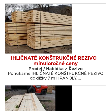
IHLIČNATÉ KONŠTRUKČNÉ REZIVO _
minuloročné ceny
Prodej / Nabídka > Řezivo
Ponúkame IHLIČNATÉ KONŠTRUKČNÉ REZIVO
do dĺžky 7 m HRANOLY, …