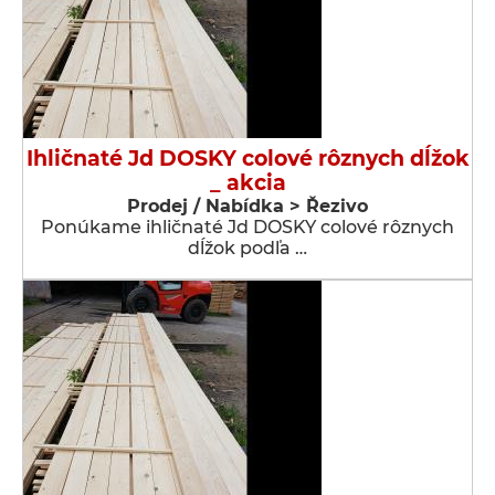
Ihličnaté Jd DOSKY colové rôznych dĺžok
_ akcia
Prodej / Nabídka > Řezivo
Ponúkame ihličnaté Jd DOSKY colové rôznych
dĺžok podľa …