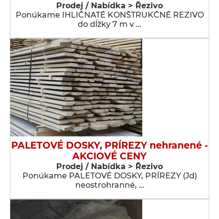
Prodej / Nabídka > Řezivo
Ponúkame IHLIČNATÉ KONŠTRUKČNÉ REZIVO
do dĺžky 7 m v …
PALETOVÉ DOSKY, PRÍREZY nehranené -
AKCIOVÉ CENY
Prodej / Nabídka > Řezivo
Ponúkame PALETOVÉ DOSKY, PRÍREZY (Jd)
neostrohranné, …