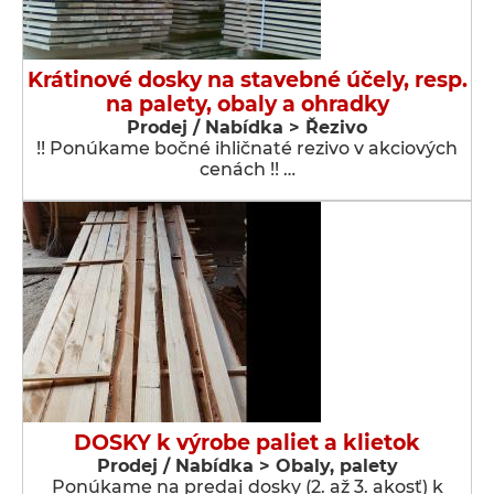
Krátinové dosky na stavebné účely, resp.
na palety, obaly a ohradky
Prodej / Nabídka > Řezivo
!! Ponúkame bočné ihličnaté rezivo v akciových
cenách !! …
DOSKY k výrobe paliet a klietok
Prodej / Nabídka > Obaly, palety
Ponúkame na predaj dosky (2. až 3. akosť) k