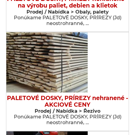
na výrobu paliet, debien a klietok
Prodej / Nabídka > Obaly, palety
Ponúkame PALETOVÉ DOSKY, PRÍREZY (Jd)
neostrohranné, …
PALETOVÉ DOSKY, PRÍREZY nehranené -
AKCIOVÉ CENY
Prodej / Nabídka > Řezivo
Ponúkame PALETOVÉ DOSKY, PRÍREZY (Jd)
neostrohranné, …