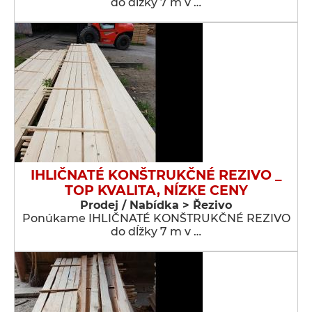
do dĺžky 7 m v …
IHLIČNATÉ KONŠTRUKČNÉ REZIVO _
TOP KVALITA, NÍZKE CENY
Prodej / Nabídka > Řezivo
Ponúkame IHLIČNATÉ KONŠTRUKČNÉ REZIVO
do dĺžky 7 m v …