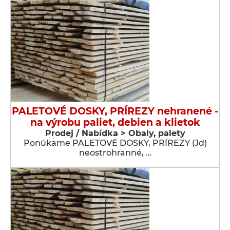
PALETOVÉ DOSKY, PRÍREZY nehranené -
na výrobu paliet, debien a klietok
Prodej / Nabídka > Obaly, palety
Ponúkame PALETOVÉ DOSKY, PRÍREZY (Jd)
neostrohranné, …