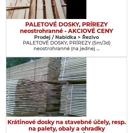
PALETOVÉ DOSKY, PRÍREZY
neostrohranné - AKCIOVÉ CENY
Prodej / Nabídka > Řezivo
PALETOVÉ DOSKY, PRÍREZY (Sm/Jd)
neostrohranné (na jednej …
Krátinové dosky na stavebné účely, resp.
na palety, obaly a ohradky