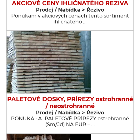
AKCIOVÉ CENY IHLIČNATÉHO REZIVA
Prodej / Nabídka > Řezivo
Ponúkam v akciových cenách tento sortiment
ihličnatého …
PALETOVÉ DOSKY, PRÍREZY ostrohranné
/ neostrohranné
Prodej / Nabídka > Řezivo
PONUKA : A. PALETOVÉ PRÍREZY ostrohranné
(Sm/Jd) NA EUR – …