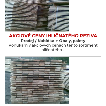
AKCIOVÉ CENY IHLIČNATÉHO REZIVA
Prodej / Nabídka > Obaly, palety
Ponúkam v akciových cenách tento sortiment
ihličnatého …