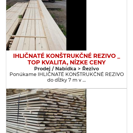
IHLIČNATÉ KONŠTRUKČNÉ REZIVO _
TOP KVALITA, NÍZKE CENY
Prodej / Nabídka > Řezivo
Ponúkame IHLIČNATÉ KONŠTRUKČNÉ REZIVO
do dĺžky 7 m v …