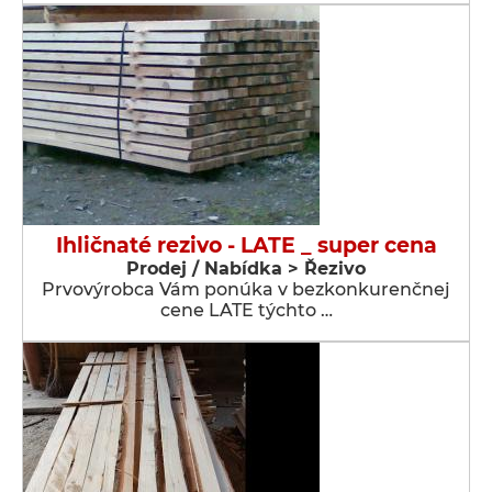
Ihličnaté rezivo - LATE _ super cena
Prodej / Nabídka > Řezivo
Prvovýrobca Vám ponúka v bezkonkurenčnej
cene LATE týchto …