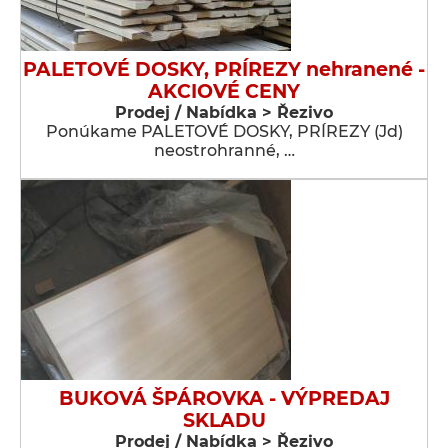
PALETOVÉ DOSKY, PRÍREZY nehranené -
AKCIOVÉ CENY
Prodej / Nabídka > Řezivo
Ponúkame PALETOVÉ DOSKY, PRÍREZY (Jd)
neostrohranné, …
BUKOVÁ ŠPÁROVKA - VÝPREDAJ
SKLADU
Prodej / Nabídka > Řezivo