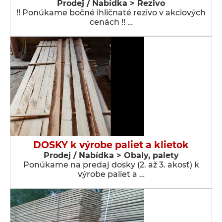
Prodej / Nabídka > Řezivo
!! Ponúkame bočné ihličnaté rezivo v akciových
cenách !! …
DOSKY k výrobe paliet a klietok
Prodej / Nabídka > Obaly, palety
Ponúkame na predaj dosky (2. až 3. akosť) k
výrobe paliet a …