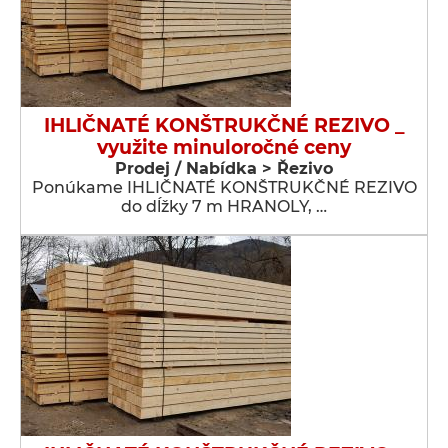
IHLIČNATÉ KONŠTRUKČNÉ REZIVO _
využite minuloročné ceny
Prodej / Nabídka > Řezivo
Ponúkame IHLIČNATÉ KONŠTRUKČNÉ REZIVO
do dĺžky 7 m HRANOLY, …