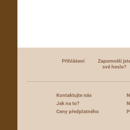
Přihlášení
Zapomněli jst
své heslo?
Kontaktujte nás
N
Jak na to?
N
Ceny předplatného
P