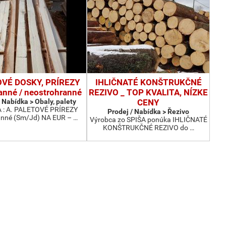
VÉ DOSKY, PRÍREZY
IHLIČNATÉ KONŠTRUKČNÉ
anné / neostrohranné
REZIVO _ TOP KVALITA, NÍZKE
 Nabídka > Obaly, palety
CENY
: A. PALETOVÉ PRÍREZY
Prodej / Nabídka > Řezivo
anné (Sm/Jd) NA EUR – …
Výrobca zo SPIŠA ponúka IHLIČNATÉ
KONŠTRUKČNÉ REZIVO do …