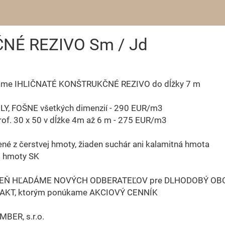
NÉ REZIVO Sm / Jd
me IHLIČNATÉ KONŠTRUKČNÉ REZIVO do dĺžky 7 m
Y, FOŠNE všetkých dimenzií - 290 EUR/m3
of. 30 x 50 v dĺžke 4m až 6 m - 275 EUR/m3
ené z čerstvej hmoty, žiaden suchár ani kalamitná hmota
d hmoty SK
EŇ HĽADÁME NOVÝCH ODBERATEĽOV pre DLHODOBÝ O
KT, ktorým ponúkame AKCIOVÝ CENNÍK
MBER, s.r.o.