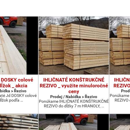
d DOSKY colové
IHLIČNATÉ KONŠTRUKČNÉ
IHLIČ
ĺžok _ akcia
REZIVO _ využite minuloročné
REZIVO
abídka > Řezivo
ceny
Prod
até Jd DOSKY colové
Ponúkame
Prodej / Nabídka > Řezivo
dĺžok podľa …
REZIVO 
Ponúkame IHLIČNATÉ KONŠTRUKČNÉ
REZIVO do dĺžky 7 m HRANOLY, …