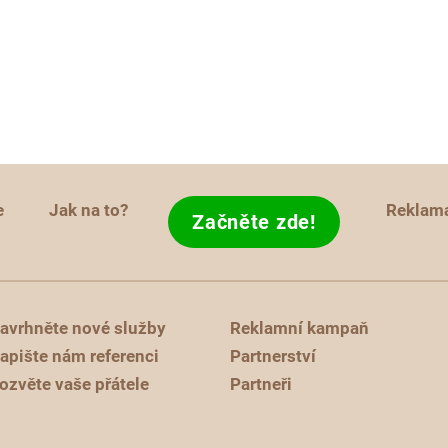
e
Jak na to?
Reklam
Začněte zde!
avrhněte nové služby
Reklamní kampaň
apište nám referenci
Partnerství
ozvěte vaše přátele
Partneři