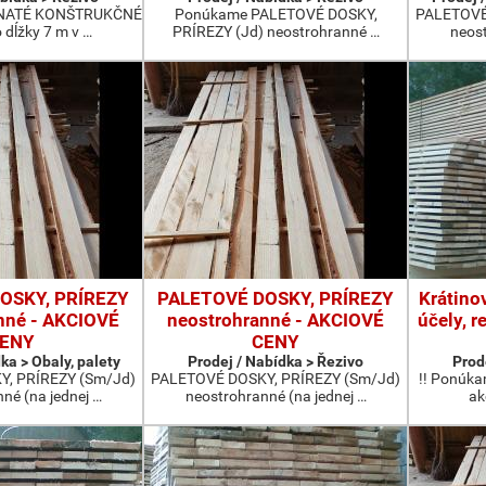
ČNATÉ KONŠTRUKČNÉ
Ponúkame PALETOVÉ DOSKY,
PALETOVÉ
 dĺžky 7 m v …
PRÍREZY (Jd) neostrohranné …
neost
OSKY, PRÍREZY
PALETOVÉ DOSKY, PRÍREZY
Krátino
nné - AKCIOVÉ
neostrohranné - AKCIOVÉ
účely, r
ENY
CENY
ka > Obaly, palety
Prodej / Nabídka > Řezivo
Prod
, PRÍREZY (Sm/Jd)
PALETOVÉ DOSKY, PRÍREZY (Sm/Jd)
!! Ponúka
né (na jednej …
neostrohranné (na jednej …
ak