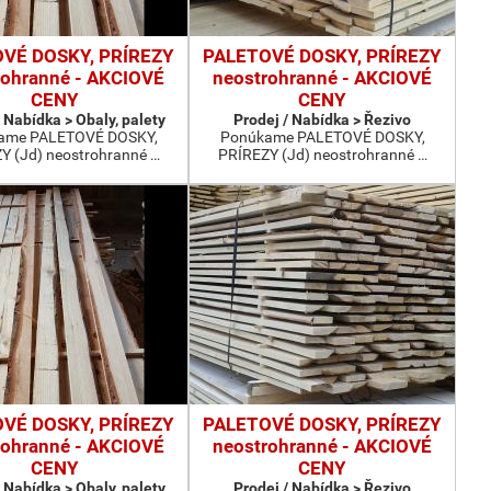
VÉ DOSKY, PRÍREZY
PALETOVÉ DOSKY, PRÍREZY
rohranné - AKCIOVÉ
neostrohranné - AKCIOVÉ
CENY
CENY
 Nabídka > Obaly, palety
Prodej / Nabídka > Řezivo
ame PALETOVÉ DOSKY,
Ponúkame PALETOVÉ DOSKY,
Y (Jd) neostrohranné …
PRÍREZY (Jd) neostrohranné …
VÉ DOSKY, PRÍREZY
PALETOVÉ DOSKY, PRÍREZY
rohranné - AKCIOVÉ
neostrohranné - AKCIOVÉ
CENY
CENY
 Nabídka > Obaly, palety
Prodej / Nabídka > Řezivo