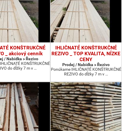
NATÉ KONŠTRUKČNÉ
IHLIČNATÉ KONŠTRUKČNÉ
O _ akciový cenník
REZIVO _ TOP KVALITA, NÍZKE
ej / Nabídka > Řezivo
CENY
 IHLIČNATÉ KONŠTRUKČNÉ
Prodej / Nabídka > Řezivo
IVO do dĺžky 7 m v …
Ponúkame IHLIČNATÉ KONŠTRUKČNÉ
REZIVO do dĺžky 7 m v …