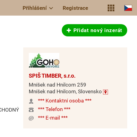
Přihlášení
Registrace
Přidat nový inzerát
SPIŠ TIMBER, s.r.o.
Mníšek nad Hnilcom 259
Mníšek nad Hnilcom, Slovensko
*** Kontaktní osoba ***
*** Telefon ***
BCHODNÝ
*** E-mail ***