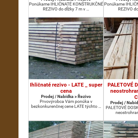
Ponúkame IHLIČNATÉ KONŠTRUKČNÉ
Ponúkame IHLI
REZIVO do dĺžky 7 m v …
REZIVO do
Ihličnaté rezivo - LATE _ super
PALETOVÉ D
cena
neostrohra
Prodej / Nabídka > Řezivo
C
Prvovýrobca Vám ponúka v
Prodej / Nabíd
bezkonkurenčnej cene LATE týchto …
PALETOVÉ DOSKY
neostrohran