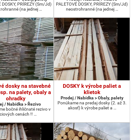
 DOSKY, PRÍREZY (Sm/Jd)
PALETOVÉ DOSKY, PRÍREZY (Sm/Jd)
rohranné (na jednej …
neostrohranné (na jednej …
vé dosky na stavebné
DOSKY k výrobe paliet a
esp. na palety, obaly a
klietok
ohradky
Prodej / Nabídka > Obaly, palety
Ponúkame na predaj dosky (2. až 3.
ej / Nabídka > Řezivo
akosť) k výrobe paliet a …
me bočné ihličnaté rezivo v
ciových cenách !! …