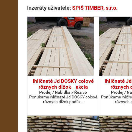
Inzeráty uživatele:
SPIŠ TIMBER, s.r.o.
Ihličnaté Jd DOSKY colové
Ihličnaté J
rôznych dĺžok _ akcia
rôznych d
Prodej / Nabídka > Řezivo
Prodej / N
Ponúkame ihličnaté Jd DOSKY colové
Ponúkame ihličn
rôznych dĺžok podľa …
rôznych 