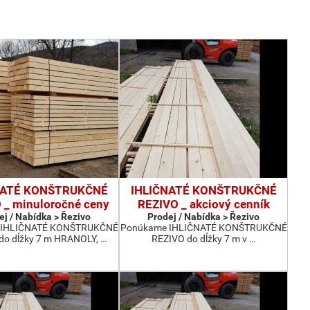
NATÉ KONŠTRUKČNÉ
IHLIČNATÉ KONŠTRUKČNÉ
 _ minuloročné ceny
REZIVO _ akciový cenník
ej / Nabídka > Řezivo
Prodej / Nabídka > Řezivo
 IHLIČNATÉ KONŠTRUKČNÉ
Ponúkame IHLIČNATÉ KONŠTRUKČNÉ
do dĺžky 7 m HRANOLY, …
REZIVO do dĺžky 7 m v …