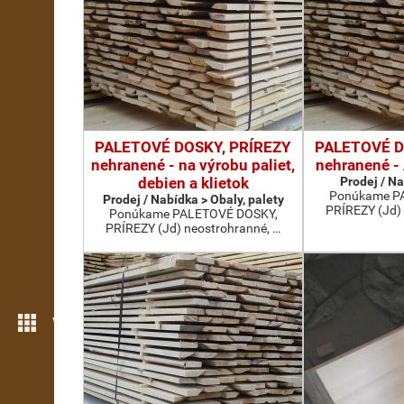
PALETOVÉ DOSKY, PRÍREZY
PALETOVÉ D
nehranené - na výrobu paliet,
nehranené 
debien a klietok
Prodej / N
Ponúkame P
Prodej / Nabídka > Obaly, palety
PRÍREZY (Jd) 
Ponúkame PALETOVÉ DOSKY,
PRÍREZY (Jd) neostrohranné, …
Více možností