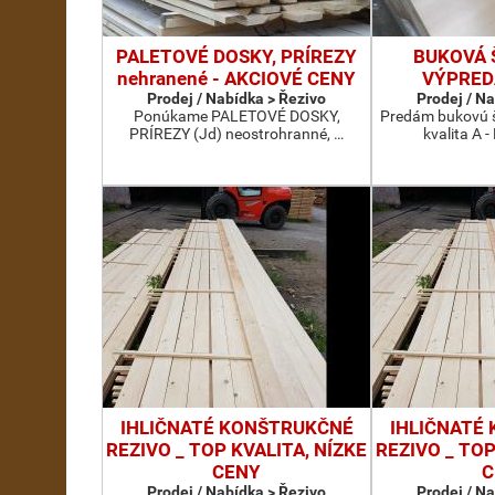
PALETOVÉ DOSKY, PRÍREZY
BUKOVÁ 
nehranené - AKCIOVÉ CENY
VÝPRED
Prodej / Nabídka > Řezivo
Prodej / N
Ponúkame PALETOVÉ DOSKY,
Predám bukovú š
PRÍREZY (Jd) neostrohranné, …
kvalita A -
IHLIČNATÉ KONŠTRUKČNÉ
IHLIČNATÉ
REZIVO _ TOP KVALITA, NÍZKE
REZIVO _ TOP
CENY
C
Prodej / Nabídka > Řezivo
Prodej / N