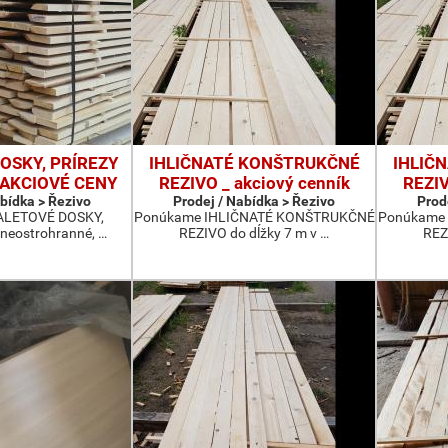
OSKY, PRÍREZY
IHLIČNATÉ KONŠTRUKČNÉ
IHLIČ
- AKCIOVÉ CENY
REZIVO _ akciový cenník
REZIV
abídka > Řezivo
Prodej / Nabídka > Řezivo
Prod
ALETOVÉ DOSKY,
Ponúkame IHLIČNATÉ KONŠTRUKČNÉ
Ponúkame
neostrohranné, …
REZIVO do dĺžky 7 m v …
REZ