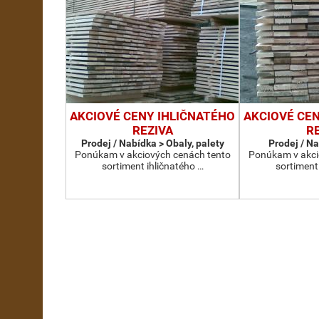
AKCIOVÉ CENY IHLIČNATÉHO
AKCIOVÉ CE
REZIVA
R
Prodej / Nabídka > Obaly, palety
Prodej / N
Ponúkam v akciových cenách tento
Ponúkam v akci
sortiment ihličnatého …
sortiment