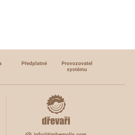
a
Předplatné
Provozovatel
systému
info@timberpolis.com