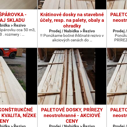
ŠPÁROVKA -
Krátinové dosky na stavebné
PALETO
AJ SKLADU
účely, resp. na palety, obaly a
neost
abídka > Řezivo
ohradky
párovku cca 50 m3,
Prodej / Nabídka > Řezivo
Prodej /
 B . rozmery : …
!! Ponúkame bočné ihličnaté rezivo v
Ponúk
akciových cenách do …
PRÍREZ
 KONŠTRUKČNÉ
PALETOVÉ DOSKY, PRÍREZY
PALETO
 KVALITA, NÍZKE
neostrohranné - AKCIOVÉ
neost
ENY
CENY
abídka > Řezivo
Prodej / Nabídka > Řezivo
Prodej /