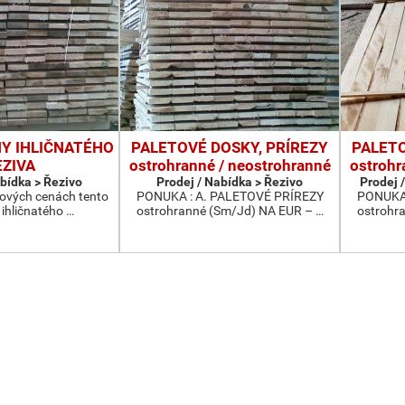
NY IHLIČNATÉHO
PALETOVÉ DOSKY, PRÍREZY
PALETO
EZIVA
ostrohranné / neostrohranné
ostrohr
abídka > Řezivo
Prodej / Nabídka > Řezivo
Prodej /
ových cenách tento
PONUKA : A. PALETOVÉ PRÍREZY
PONUKA 
 ihličnatého …
ostrohranné (Sm/Jd) NA EUR – …
ostrohr