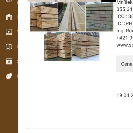
Mníšek
Evidence dřeva v terénu
055 64
IČO : 3
Skladové hospodářství
IČ DPH
Ing. Ro
Video showroom
+421 9
www.sp
Katalogy / Brožury
Slovník
Cena 
Dřeviny
19.04.