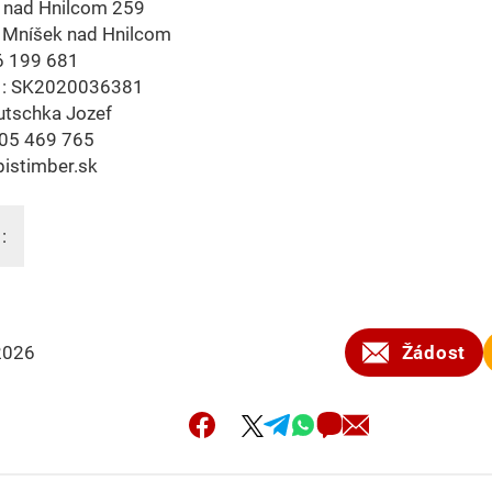
 nad Hnilcom 259
 Mníšek nad Hnilcom
6 199 681
 : SK2020036381
utschka Jozef
05 469 765
istimber.sk
:
2026
Žádost