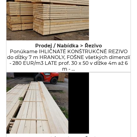
Prodej / Nabídka > Řezivo
Ponúkame IHLIČNATÉ KONŠTRUKČNÉ REZIVO
do dĺžky 7 m HRANOLY, FOŠNE všetkých dimenzií
- 280 EUR/m3 LATE prof. 30 x 50 v dĺžke 4m až 6
m - …