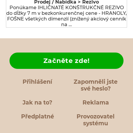
Prodej / Nabídka > Řezivo
Ponúkame IHLIČNATÉ KONŠTRUKČNÉ REZIVO
do dĺžky 7 m v bezkonkurenčnej cene - HRANOLY,
FOŠNE všetkých dimenzií (znížený akciový cenník
na …
Začněte zde!
Přihlášení
Zapomněli jste
své heslo?
Jak na to?
Reklama
Předplatné
Provozovatel
systému