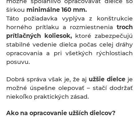
možné spoľahlivo opracovávať dielce so
šírkou
minimálne 160 mm.
Táto požiadavka vyplýva z konštrukcie
horného prítlaku a rozmiestnenia
troch
prítlačných koliesok,
ktoré zabezpečujú
stabilné vedenie dielca počas celej dráhy
opracovania a pri všetkých rýchlostiach
posuvu.
Dobrá správa však je, že aj
užšie dielce
je
možné úspešne olepovať – stačí dodržať
niekoľko praktických zásad.
Ako na opracovanie užších dielcov?