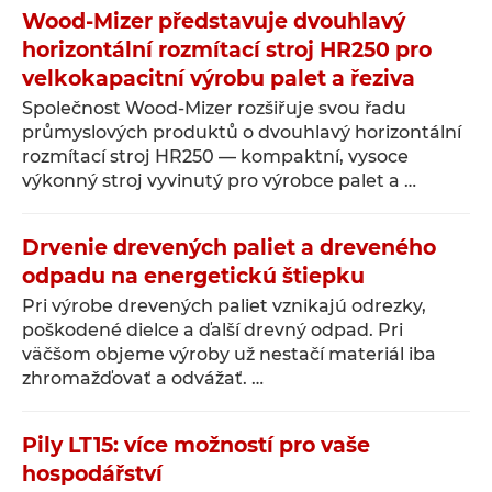
Wood-Mizer představuje dvouhlavý
horizontální rozmítací stroj HR250 pro
velkokapacitní výrobu palet a řeziva
Společnost Wood-Mizer rozšiřuje svou řadu
průmyslových produktů o dvouhlavý horizontální
rozmítací stroj HR250 — kompaktní, vysoce
výkonný stroj vyvinutý pro výrobce palet a …
Drvenie drevených paliet a dreveného
odpadu na energetickú štiepku
Pri výrobe drevených paliet vznikajú odrezky,
poškodené dielce a ďalší drevný odpad. Pri
väčšom objeme výroby už nestačí materiál iba
zhromažďovať a odvážať. …
Pily LT15: více možností pro vaše
hospodářství