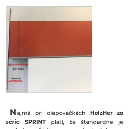
N
ajmä pri olepovačkách
HolzHer zo
série SPRINT
platí, že štandardne je