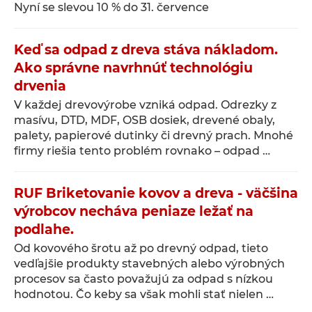
Nyní se slevou 10 % do 31. července
Keď sa odpad z dreva stáva nákladom.
Ako správne navrhnúť technológiu
drvenia
V každej drevovýrobe vzniká odpad. Odrezky z
masívu, DTD, MDF, OSB dosiek, drevené obaly,
palety, papierové dutinky či drevný prach. Mnohé
firmy riešia tento problém rovnako – odpad …
RUF Briketovanie kovov a dreva - väčšina
výrobcov necháva peniaze ležať na
podlahe.
Od kovového šrotu až po drevný odpad, tieto
vedľajšie produkty stavebných alebo výrobných
procesov sa často považujú za odpad s nízkou
hodnotou. Čo keby sa však mohli stať nielen …