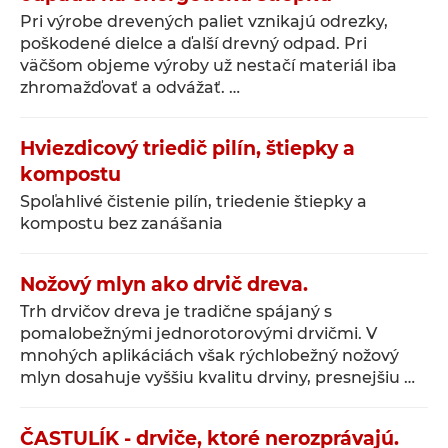
Pri výrobe drevených paliet vznikajú odrezky,
poškodené dielce a ďalší drevný odpad. Pri
väčšom objeme výroby už nestačí materiál iba
zhromažďovať a odvážať. …
Hviezdicový triedič pilín, štiepky a
kompostu
Spoľahlivé čistenie pilín, triedenie štiepky a
kompostu bez zanášania
Nožový mlyn ako drvič dreva.
Trh drvičov dreva je tradične spájaný s
pomalobežnými jednorotorovými drvičmi. V
mnohých aplikáciách však rýchlobežný nožový
mlyn dosahuje vyššiu kvalitu drviny, presnejšiu …
ČASTULÍK - drviče, ktoré nerozprávajú.