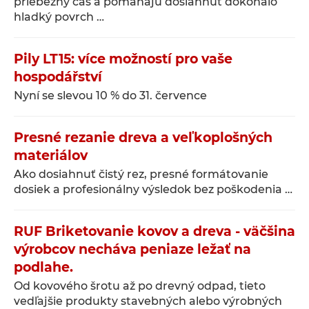
priebežný čas a pomáhajú dosiahnuť dokonalo
hladký povrch …
Pily LT15: více možností pro vaše
hospodářství
Nyní se slevou 10 % do 31. července
Presné rezanie dreva a veľkoplošných
materiálov
Ako dosiahnuť čistý rez, presné formátovanie
dosiek a profesionálny výsledok bez poškodenia …
RUF Briketovanie kovov a dreva - väčšina
výrobcov necháva peniaze ležať na
podlahe.
Od kovového šrotu až po drevný odpad, tieto
vedľajšie produkty stavebných alebo výrobných