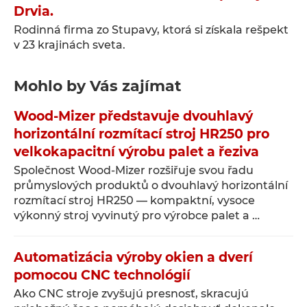
Drvia.
Rodinná firma zo Stupavy, ktorá si získala rešpekt
v 23 krajinách sveta.
Mohlo by Vás zajímat
Wood-Mizer představuje dvouhlavý
horizontální rozmítací stroj HR250 pro
velkokapacitní výrobu palet a řeziva
Společnost Wood-Mizer rozšiřuje svou řadu
průmyslových produktů o dvouhlavý horizontální
rozmítací stroj HR250 — kompaktní, vysoce
výkonný stroj vyvinutý pro výrobce palet a …
Automatizácia výroby okien a dverí
pomocou CNC technológií
Ako CNC stroje zvyšujú presnosť, skracujú