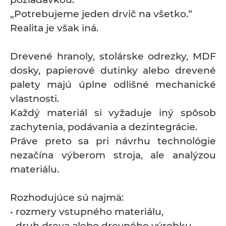
„Potrebujeme jeden drvič na všetko.“
Realita je však iná.
Drevené hranoly, stolárske odrezky, MDF
dosky, papierové dutinky alebo drevené
palety majú úplne odlišné mechanické
vlastnosti.
Každý materiál si vyžaduje iný spôsob
zachytenia, podávania a dezintegrácie.
Práve preto sa pri návrhu technológie
nezačína výberom stroja, ale analýzou
materiálu.
Rozhodujúce sú najmä:
• rozmery vstupného materiálu,
• druh dreva alebo drevného výrobku,