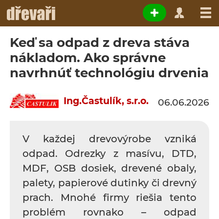
Keď sa odpad z dreva stáva
nákladom. Ako správne
navrhnúť technológiu drvenia
Ing.Častulík, s.r.o.
06.06.2026
V každej drevovýrobe vzniká
odpad. Odrezky z masívu, DTD,
MDF, OSB dosiek, drevené obaly,
palety, papierové dutinky či drevný
prach. Mnohé firmy riešia tento
problém rovnako – odpad