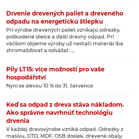
Drvenie drevených paliet a dreveného
odpadu na energetickú štiepku
Pri výrobe drevených paliet vznikajú odrezky,
poškodené dielce a ďalší drevný odpad. Pri
väčšom objeme výroby už nestačí materiál iba
zhromažďovať a odvážať. …
Pily LT15: více možností pro vaše
hospodářství
Nyní se slevou 10 % do 31. července
Keď sa odpad z dreva stáva nákladom.
Ako správne navrhnúť technológiu
drvenia
V každej drevovýrobe vzniká odpad. Odrezky z
masívu, DTD, MDF, OSB dosiek, drevené obaly,