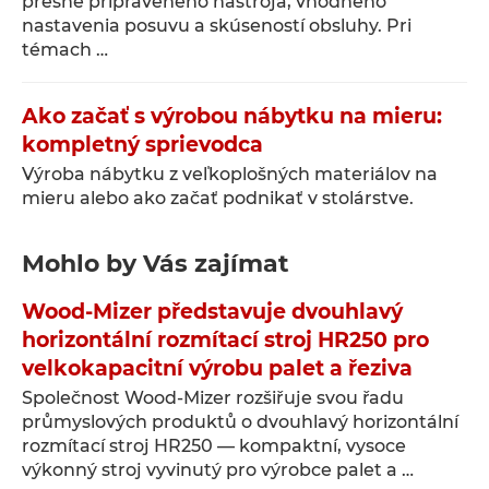
presne pripraveného nástroja, vhodného
nastavenia posuvu a skúseností obsluhy. Pri
témach …
Ako začať s výrobou nábytku na mieru:
kompletný sprievodca
Výroba nábytku z veľkoplošných materiálov na
mieru alebo ako začať podnikať v stolárstve.
Mohlo by Vás zajímat
Wood-Mizer představuje dvouhlavý
horizontální rozmítací stroj HR250 pro
velkokapacitní výrobu palet a řeziva
Společnost Wood-Mizer rozšiřuje svou řadu
průmyslových produktů o dvouhlavý horizontální
rozmítací stroj HR250 — kompaktní, vysoce
výkonný stroj vyvinutý pro výrobce palet a …