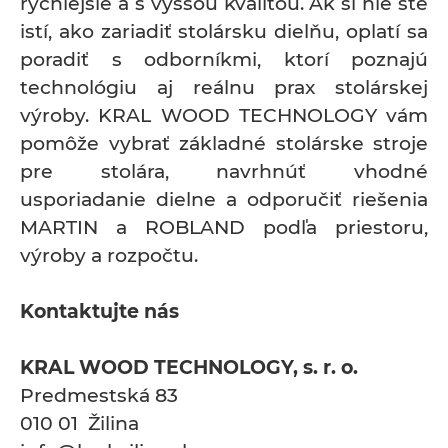
rýchlejšie a s vyššou kvalitou. Ak si nie ste
istí, ako zariadiť stolársku dielňu, oplatí sa
poradiť s odborníkmi, ktorí poznajú
technológiu aj reálnu prax stolárskej
výroby. KRAL WOOD TECHNOLOGY vám
pomôže vybrať základné stolárske stroje
pre stolára, navrhnúť vhodné
usporiadanie dielne a odporučiť riešenia
MARTIN a ROBLAND podľa priestoru,
výroby a rozpočtu.
Kontaktujte nás
KRAL WOOD TECHNOLOGY, s. r. o.
Predmestská 83
010 01 Žilina