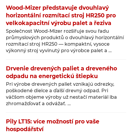
Wood-Mizer představuje dvouhlavý
horizontální rozmítací stroj HR250 pro
velkokapacitní výrobu palet a řeziva
Společnost Wood-Mizer rozšiřuje svou řadu
průmyslových produktů o dvouhlavý horizontální
rozmítací stroj HR250 — kompaktní, vysoce
výkonný stroj vyvinutý pro výrobce palet a …
Drvenie drevených paliet a dreveného
odpadu na energetickú štiepku
Pri výrobe drevených paliet vznikajú odrezky,
poškodené dielce a ďalší drevný odpad. Pri
väčšom objeme výroby už nestačí materiál iba
zhromažďovať a odvážať. …
Pily LT15: více možností pro vaše
hospodářství