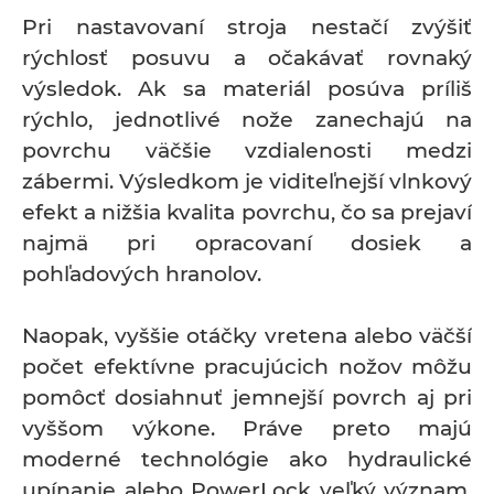
Pri nastavovaní stroja nestačí zvýšiť
rýchlosť posuvu a očakávať rovnaký
výsledok. Ak sa materiál posúva príliš
rýchlo, jednotlivé nože zanechajú na
povrchu väčšie vzdialenosti medzi
zábermi. Výsledkom je viditeľnejší vlnkový
efekt a nižšia kvalita povrchu, čo sa prejaví
najmä pri opracovaní dosiek a
pohľadových hranolov.
Naopak, vyššie otáčky vretena alebo väčší
počet efektívne pracujúcich nožov môžu
pomôcť dosiahnuť jemnejší povrch aj pri
vyššom výkone. Práve preto majú
moderné technológie ako hydraulické
upínanie alebo PowerLock veľký význam.