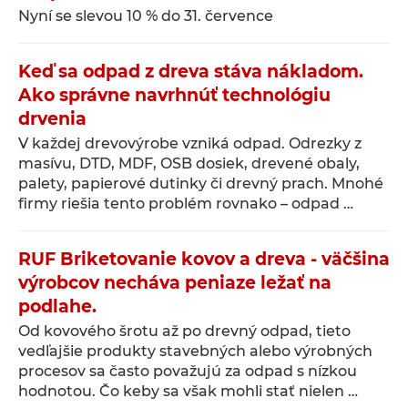
Nyní se slevou 10 % do 31. července
Keď sa odpad z dreva stáva nákladom.
Ako správne navrhnúť technológiu
drvenia
V každej drevovýrobe vzniká odpad. Odrezky z
masívu, DTD, MDF, OSB dosiek, drevené obaly,
palety, papierové dutinky či drevný prach. Mnohé
firmy riešia tento problém rovnako – odpad …
RUF Briketovanie kovov a dreva - väčšina
výrobcov necháva peniaze ležať na
podlahe.
Od kovového šrotu až po drevný odpad, tieto
vedľajšie produkty stavebných alebo výrobných
procesov sa často považujú za odpad s nízkou
hodnotou. Čo keby sa však mohli stať nielen …