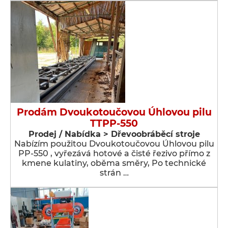
Prodám Dvoukotoučovou Úhlovou pilu
TTPP-550
Prodej / Nabídka > Dřevoobráběcí stroje
Nabízím použitou Dvoukotoučovou Úhlovou pilu
PP-550 , vyřezává hotové a čisté řezivo přímo z
kmene kulatiny, oběma směry, Po technické
strán …