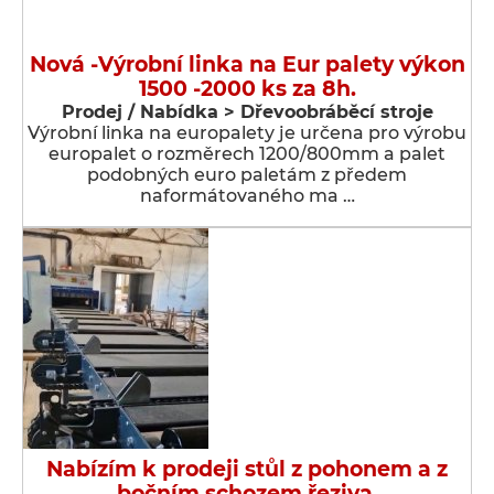
Nová -Výrobní linka na Eur palety výkon
1500 -2000 ks za 8h.
Prodej / Nabídka > Dřevoobráběcí stroje
Výrobní linka na europalety je určena pro výrobu
europalet o rozměrech 1200/800mm a palet
podobných euro paletám z předem
naformátovaného ma …
Nabízím k prodeji stůl z pohonem a z
bočním schozem řeziva.