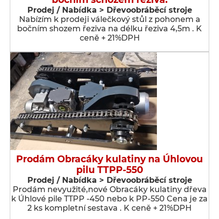
Prodej / Nabídka > Dřevoobráběcí stroje
Nabízím k prodeji válečkový stůl z pohonem a
bočním shozem řeziva na délku řeziva 4,5m . K
ceně + 21%DPH
Prodám Obracáky kulatiny na Úhlovou
pilu TTPP-550
Prodej / Nabídka > Dřevoobráběcí stroje
Prodám nevyužité,nové Obracáky kulatiny dřeva
k Úhlové pile TTPP -450 nebo k PP-550 Cena je za
2 ks kompletní sestava . K ceně + 21%DPH