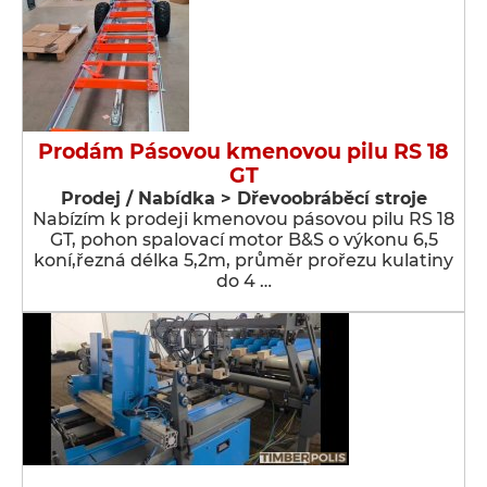
Prodám Pásovou kmenovou pilu RS 18
GT
Prodej / Nabídka > Dřevoobráběcí stroje
Nabízím k prodeji kmenovou pásovou pilu RS 18
GT, pohon spalovací motor B&S o výkonu 6,5
koní,řezná délka 5,2m, průměr prořezu kulatiny
do 4 …