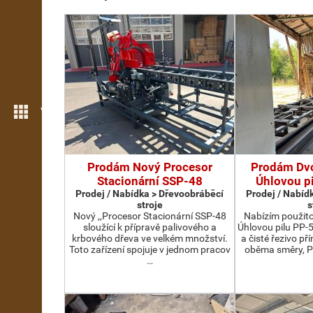
Více možností
Prodám Nový Procesor
Prodám Dv
Stacionární SSP-48
Úhlovou p
Prodej / Nabídka > Dřevoobráběcí
Prodej / Nabíd
stroje
s
Nový ,,Procesor Stacionární SSP-48
Nabízím použit
sloužící k přípravě palivového a
Úhlovou pilu PP-
krbového dřeva ve velkém množství.
a čisté řezivo př
Toto zařízení spojuje v jednom pracov
oběma směry, P
…