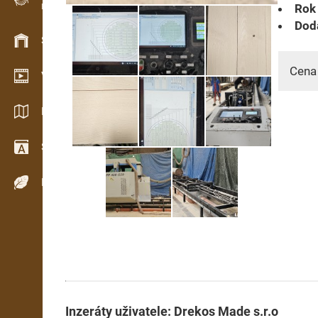
Rok 
Evidence dřeva v terénu
Dodá
Skladové hospodářství
Cena
Video showroom
Katalogy / Brožury
Slovník
Dřeviny
Inzeráty uživatele: Drekos Made s.r.o