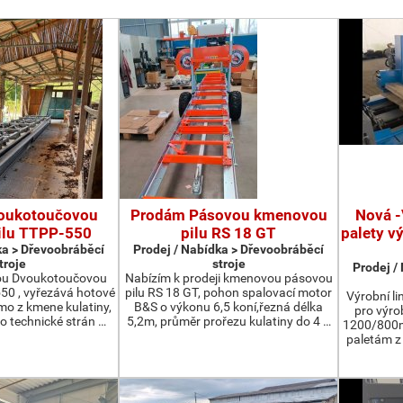
oukotoučovou
Prodám Pásovou kmenovou
Nová -
ilu TTPP-550
pilu RS 18 GT
palety v
ka > Dřevoobráběcí
Prodej / Nabídka > Dřevoobráběcí
troje
stroje
Prodej /
ou Dvoukotoučovou
Nabízím k prodeji kmenovou pásovou
550 , vyřezává hotové
pilu RS 18 GT, pohon spalovací motor
Výrobní li
ímo z kmene kulatiny,
B&S o výkonu 6,5 koní,řezná délka
pro výro
o technické strán …
5,2m, průměr prořezu kulatiny do 4 …
1200/800m
paletám 