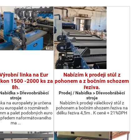
Výrobní linka na Eur
Nabízím k prodeji stůl z
ýkon 1500 -2000 ks za
pohonem a z bočním schozem
8h.
řeziva.
 Nabídka > Dřevoobráběcí
Prodej / Nabídka > Dřevoobráběcí
stroje
stroje
nka na europalety je určena
Nabízím k prodeji válečkový stůl z
bu europalet o rozměrech
pohonem a bočním shozem řeziva na
m a palet podobných euro
délku řeziva 4,5m . K ceně + 21%DPH
z předem naformátovaného
ma …