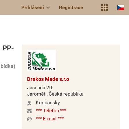
Přihlášení
Registrace
. PP-
abídka)
Drekos Made s.r.o
Jasenná 20
Jaroměř , Česká republika
Koričanský
*** Telefon ***
*** E-mail ***