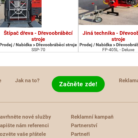
Štípač dřeva - Dřevoobráběcí
Jiná technika - Dřevoo
stroje
stroje
Prodej / Nabídka > Dřevoobráběcí stroje
Prodej / Nabídka > Dřevoobráb
SSP-70
FP-405L - Deluxe
e
Jak na to?
Reklam
Začněte zde!
avrhněte nové služby
Reklamní kampaň
apište nám referenci
Partnerství
ozvěte vaše přátele
Partneři