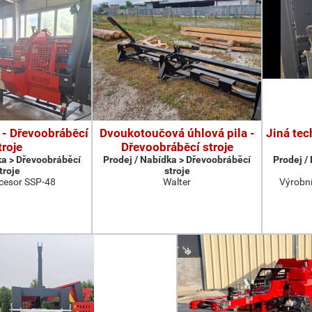
 - Dřevoobráběcí
Dvoukotoučová úhlová pila -
Jiná tec
troje
Dřevoobráběcí stroje
ka > Dřevoobráběcí
Prodej / Nabídka > Dřevoobráběcí
Prodej /
troje
stroje
cesor SSP-48
Walter
Výrobní