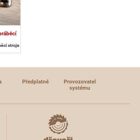
bráběcí
ěcí stroje
a
Předplatné
Provozovatel
systému