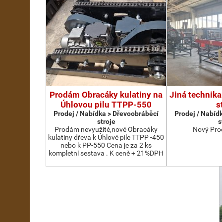
Prodám Obracáky kulatiny na
Jiná technika
Úhlovou pilu TTPP-550
s
Prodej / Nabídka > Dřevoobráběcí
Prodej / Nabíd
stroje
s
Prodám nevyužité,nové Obracáky
Nový Pro
kulatiny dřeva k Úhlové pile TTPP -450
nebo k PP-550 Cena je za 2 ks
kompletní sestava . K ceně + 21%DPH