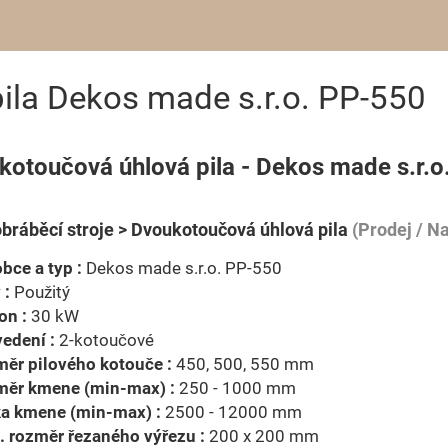
ila Dekos made s.r.o. PP-550
kotoučová úhlová pila - Dekos made s.r.o
bráběcí stroje > Dvoukotoučová úhlová pila
(Prodej / N
bce a typ :
Dekos made s.r.o. PP-550
 :
Použitý
on :
30 kW
edení :
2-kotoučové
ěr pilového kotouče :
450, 500, 550 mm
měr kmene (min-max) :
250 - 1000 mm
ka kmene (min-max) :
2500 - 12000 mm
 rozměr řezaného výřezu :
200 x 200 mm