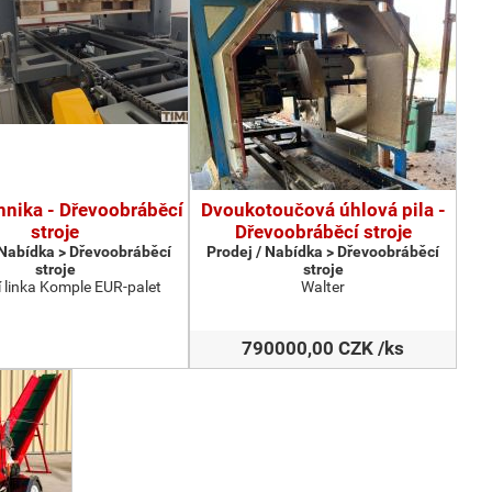
hnika - Dřevoobráběcí
Dvoukotoučová úhlová pila -
stroje
Dřevoobráběcí stroje
 Nabídka > Dřevoobráběcí
Prodej / Nabídka > Dřevoobráběcí
stroje
stroje
 linka Komple EUR-palet
Walter
790000,00 CZK /ks